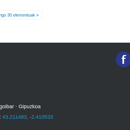
ngo 30 elementuak »
goibar · Gipuzkoa
:
43.211483, -2.410533