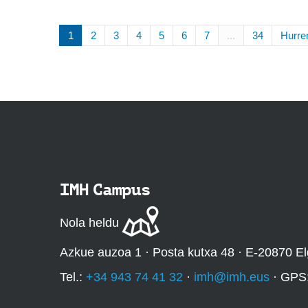
1
2
3
4
5
6
7
...
34
Hurre
IMH Campus
Nola heldu
Azkue auzoa 1 · Posta kutxa 48 · E-20870 El
Tel.:
+34 943 74 41 32
·
imh@imh.eus
· GPS