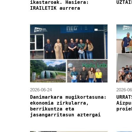
ikastaroak. Hasiera:
UZTAI
IRAILETIK aurrera
2026-06-24
2026-06
Danimarkara mugikortasuna:
URRAT
ekonomia zirkularra,
Aizpu
berrikuntza eta
proie
jasangarritasun aztergai