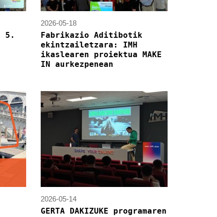
2026-05-18
o 5.
Fabrikazio Aditibotik
ekintzailetzara: IMH
ikaslearen proiektua MAKE
IN aurkezpenean
2026-05-14
GERTA DAKIZUKE programaren