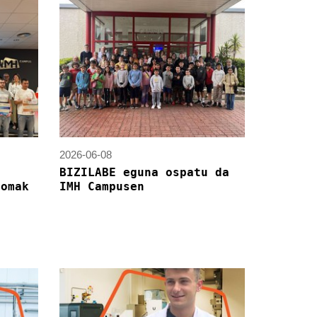
2026-06-08
BIZILABE eguna ospatu da
lomak
IMH Campusen