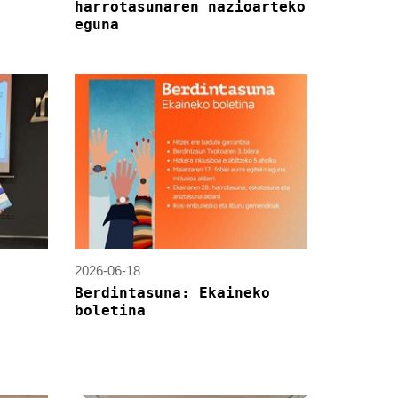
harrotasunaren nazioarteko
eguna
2026-06-18
Berdintasuna: Ekaineko
boletina
a