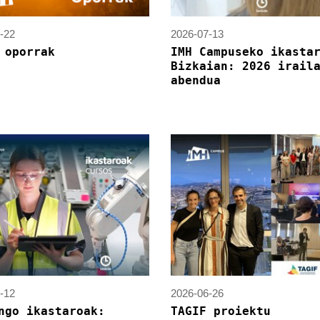
-22
2026-07-13
 oporrak
IMH Campuseko ikasta
Bizkaian: 2026 irail
abendua
-12
2026-06-26
ngo ikastaroak:
TAGIF proiektu