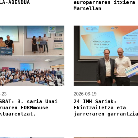
LA-ABENDUA
europarraren itxiera
Marsellan
-23
2026-06-19
SBAT: 3. saria Unai
24 IMH Sariak:
ruaren FORMmouse
Ekintzailetza eta
ktuarentzat.
jarreraren garrantzi