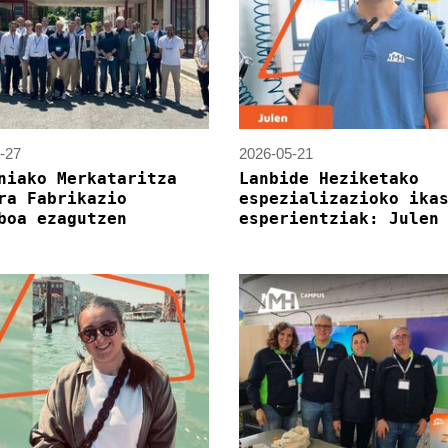
-27
2026-05-21
niako Merkataritza
Lanbide Heziketako
ra Fabrikazio
espezializazioko ika
boa ezagutzen
esperientziak: Julen