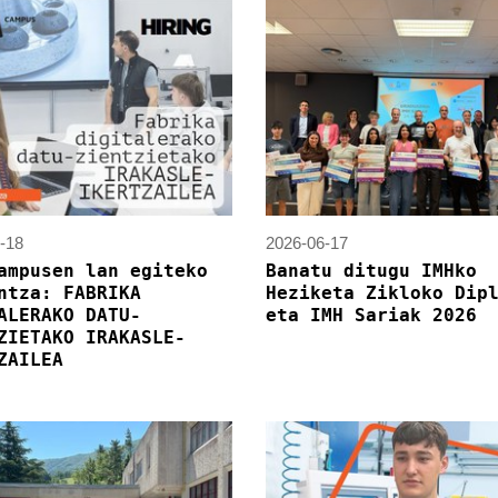
-18
2026-06-17
ampusen lan egiteko
Banatu ditugu IMHko
ntza: FABRIKA
Heziketa Zikloko Dip
ALERAKO DATU-
eta IMH Sariak 2026
ZIETAKO IRAKASLE-
ZAILEA