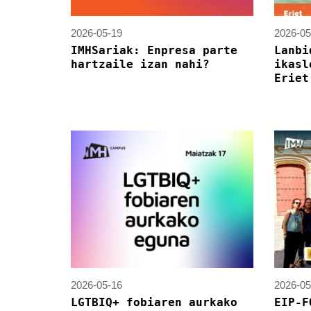
2026-05-19
2026-05
IMHSariak: Enpresa parte
Lanbi
hartzaile izan nahi?
ikasl
Eriet
2026-05-16
2026-05
LGTBIQ+ fobiaren aurkako
EIP-F