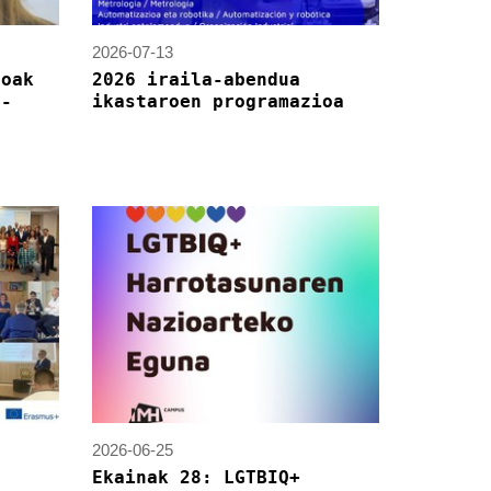
2026-07-13
roak
2026 iraila-abendua
a-
ikastaroen programazioa
2026-06-25
Ekainak 28: LGTBIQ+