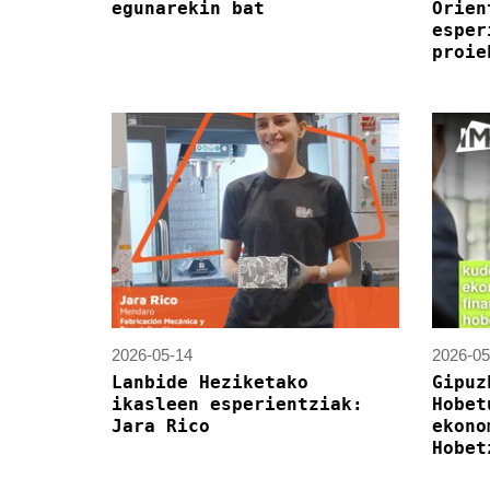
egunarekin bat
Orien
esper
proie
2026-05-14
2026-05
Lanbide Heziketako
Gipuz
ikasleen esperientziak:
Hobet
Jara Rico
ekono
Hobet