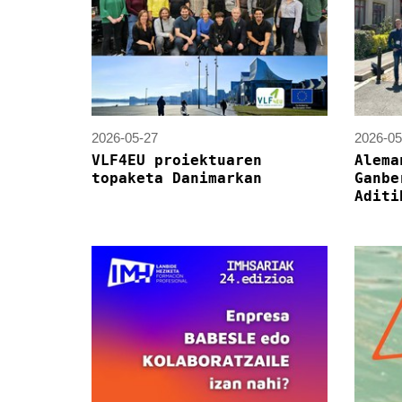
2026-05-27
2026-05
VLF4EU proiektuaren
Alema
topaketa Danimarkan
Ganbe
Aditi