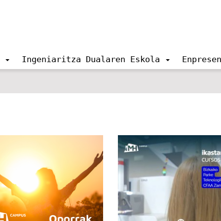
Ingeniaritza Dualaren Eskola
Enprese