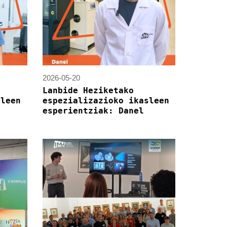
2026-05-20
Lanbide Heziketako
sleen
espezializazioko ikasleen
esperientziak: Danel