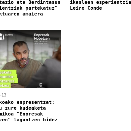
tazio eta Berdintasun
ikasleen esperientzi
ientziak partekatuz"
Leire Conde
ktuaren amaiera
-13
koako enpresentzat:
u zure kudeaketa
mikoa "Enpresak
zen" laguntzen bidez