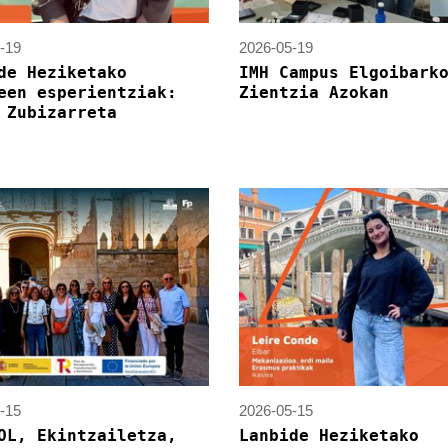
-19
2026-05-19
de Heziketako
IMH Campus Elgoibark
een esperientziak:
Zientzia Azokan
 Zubizarreta
-15
2026-05-15
OL, Ekintzailetza,
Lanbide Heziketako