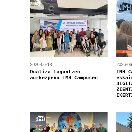
2026-06-18
2026-06
Dualiza laguntzen
IMH C
aurkezpena IMH Campusen
eskai
DIGIT
ZIENT
IKERT