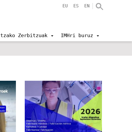
EU
ES
EN
ntzako Zerbitzuak
IMHri buruz