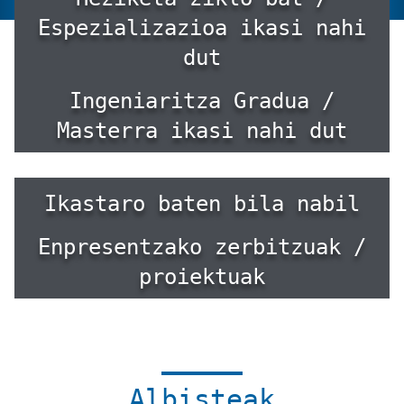
Espezializazioa ikasi nahi
dut
Ingeniaritza Gradua /
Masterra ikasi nahi dut
Ikastaro baten bila nabil
Enpresentzako zerbitzuak /
proiektuak
Albisteak