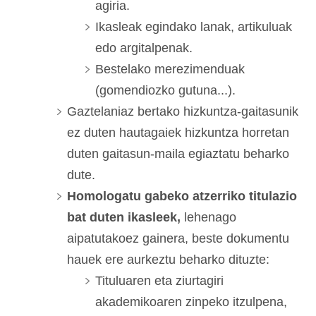
agiria.
Ikasleak egindako lanak, artikuluak
edo argitalpenak.
Bestelako merezimenduak
(gomendiozko gutuna...).
Gaztelaniaz bertako hizkuntza-gaitasunik
ez duten hautagaiek hizkuntza horretan
duten gaitasun-maila egiaztatu beharko
dute.
Homologatu gabeko atzerriko titulazio
bat duten ikasleek,
lehenago
aipatutakoez gainera, beste dokumentu
hauek ere aurkeztu beharko dituzte:
Tituluaren eta ziurtagiri
akademikoaren zinpeko itzulpena,