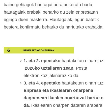
baino gehiagok hautagai bera aukeratu badu,
hautagaiak erabaki beharko du zein enpresatan
egingo duen masterra. Hautagaiak, egun batetik
bestera konfirmatu beharko du hartutako erabakia.
1. eta 2. epeetako
hautaketan oinarrituz:
2026ko uztailaren 1ean.
Posta
elektronikoz jakinaraziko da.
3. eta 4. epeetako
hautaketan oinarrituz:
Enpresa eta ikaslearen onarpena
dagoenean ikaslea onartutzat hartuko
da
. Ikaslearen onarpen dataren arabera