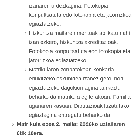
izanaren ordezkagiria. Fotokopia
konpultsatuta edo fotokopia eta jatorrizkoa
egiaztatzeko.
Hizkuntza mailaren merituak aplikatu nahi
izan ezkero, hizkuntza akreditazioak.
Fotokopia konpultsatuta edo fotokopia eta
jatorrizkoa egiaztatzeko.
Matrikularen zenbatekoan kenkaria
edukitzeko eskubidea izanez gero, hori
egiaztatzeko dagokion agiria aurkeztu
beharko da matrikula egiterakoan. Familia
ugariaren kasuan, Diputazioak luzatutako
egiaztagiria entregatu beharko da.
Matrikula epea 2. maila: 2026ko uztailaren
6tik 10era.