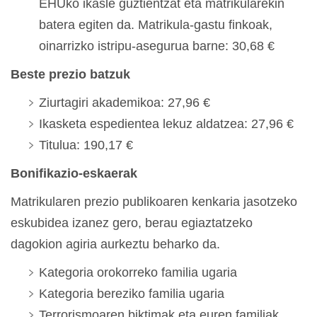
EHUko ikasle guztientzat eta matrikularekin
batera egiten da. Matrikula-gastu finkoak,
oinarrizko istripu-asegurua barne: 30,68 €
Beste prezio batzuk
Ziurtagiri akademikoa: 27,96 €
Ikasketa espedientea lekuz aldatzea: 27,96 €
Titulua: 190,17 €
Bonifikazio-eskaerak
Matrikularen prezio publikoaren kenkaria jasotzeko
eskubidea izanez gero, berau egiaztatzeko
dagokion agiria aurkeztu beharko da.
Kategoria orokorreko familia ugaria
Kategoria bereziko familia ugaria
Terrorismoaren biktimak eta euren familiak