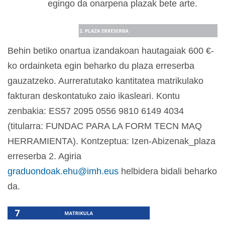
egingo da onarpena plazak bete arte.
Behin betiko onartua izandakoan hautagaiak 600 €-
ko ordainketa egin beharko du plaza erreserba
gauzatzeko. Aurreratutako kantitatea matrikulako
fakturan deskontatuko zaio ikasleari. Kontu
zenbakia: ES57 2095 0556 9810 6149 4034
(titularra: FUNDAC PARA LA FORM TECN MAQ
HERRAMIENTA). Kontzeptua: Izen-Abizenak_plaza
erreserba 2. Agiria
graduondoak.ehu@imh.eus
helbidera bidali beharko
da.