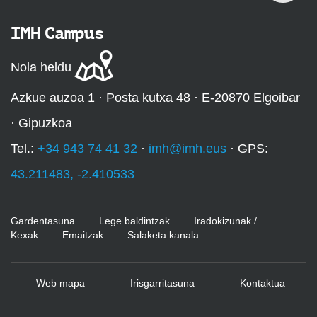
IMH Campus
Nola heldu
Azkue auzoa 1 · Posta kutxa 48 · E-20870 Elgoibar
· Gipuzkoa
Tel.:
+34 943 74 41 32
·
imh@imh.eus
· GPS:
43.211483, -2.410533
Gardentasuna
Lege baldintzak
Iradokizunak /
Kexak
Emaitzak
Salaketa kanala
Web mapa
Irisgarritasuna
Kontaktua