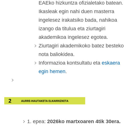
EAEko hizkuntza ofizialetako batean.
Ikasleak egin nahi duen masterra
ingelesez irakatsiko bada, nahikoa
izango da titulua eta ziurtagiri
akademikoa ingelesez egotea.
Ziurtagiri akademikoko batez besteko
nota baliokidea.
Informazioa kontsultatu eta
eskaera
egin hemen
.
1. epea:
2026ko martxoaren 4tik 30era.