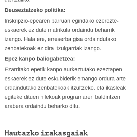
Deuseztatzeko politika:
Inskripzio-epearen barruan egindako ezerezte-
eskaerek ez dute matrikula ordaindu beharrik
izango. Hala ere, erreserba gisa ordaindutako
zenbatekoak ez dira itzulgarriak izango.
Epez kanpo baliogabetzea:
Ezarritako epetik kanpo aurkeztutako ezeztapen-
eskaerek ez dute eskubiderik emango ordura arte
ordaindutako zenbatekoak itzultzeko, eta ikasleak
egiteke dituen hilekoak programaren baldintzen
arabera ordaindu beharko ditu.
Hautazko irakasgaiak