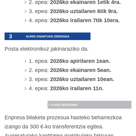
2. epea:
2026ko ekainaren 1etik 4ra.
3. epea:
2026ko uztailaren 6tik 9ra.
4. epea:
2026ko irailaren 7tik 10era.
Posta elektronikoz jakinaraziko da.
1. epea:
2026ko apirilaren 1ean.
2. epea:
2026ko ekainaren 5ean.
3. epea:
2026ko uztailaren 10ean.
4. epea:
2026ko irailaren 11n.
Enpresa bilaketa prozesua hasteko beharrezkoa
izango da 300 €-ko transferentzia egitea.
Aurreratutako kantitatea matrikulako fakturan