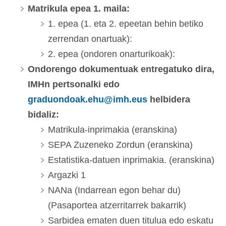
Matrikula epea 1. maila:
1. epea (1. eta 2. epeetan behin betiko
zerrendan onartuak):
2. epea (ondoren onarturikoak):
Ondorengo dokumentuak entregatuko dira,
IMHn pertsonalki edo
graduondoak.ehu@imh.eus
helbidera
bidaliz:
Matrikula-inprimakia (eranskina)
SEPA Zuzeneko Zordun (eranskina)
Estatistika-datuen inprimakia. (eranskina)
Argazki 1
NANa (Indarrean egon behar du)
(Pasaportea atzerritarrek bakarrik)
Sarbidea ematen duen titulua edo eskatu