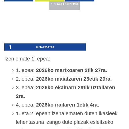
Izen emate 1. epea:
1. epea:
2026ko martxoaren 2tik 27ra.
2. epea:
2026ko maiatzaren 25etik 29ra.
3. epea:
2026ko ekainarn 29tik uztailaren
2ra.
4. epea:
2026ko irailaren 1etik 4ra.
1. eta 2. epean izena ematen duten ikasleek
lehentasuna izango dute plazak esleitzeko