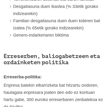
Desgaitasuna duen ikaslea (% 33etik gorako
indizearekin)
Familian desgaitasuna duen duen kideren bat
izatea (% 65etik gorako indizearekin)
Genero-indarkeriaren biktima
Erreserben, baliogabetzeen eta
ordainketen politika
Erreserba-politika:
Enpresa batekin elkarrizketa bat hitzartu ondoren,
hautagaia enpresara joaten den edo ez kontuan
hartu gabe, 300 euroko erreserbaren zenbatekoa ez
da itzuliko.