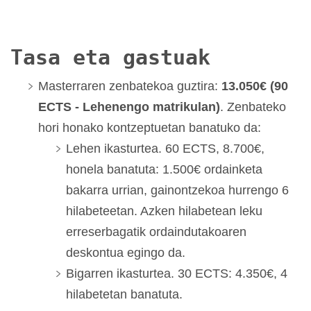
Tasa eta gastuak
Masterraren zenbatekoa guztira:
13.050€ (90
ECTS - Lehenengo matrikulan)
. Zenbateko
hori honako kontzeptuetan banatuko da:
Lehen ikasturtea. 60 ECTS, 8.700€,
honela banatuta: 1.500€ ordainketa
bakarra urrian, gainontzekoa hurrengo 6
hilabeteetan. Azken hilabetean leku
erreserbagatik ordaindutakoaren
deskontua egingo da.
Bigarren ikasturtea. 30 ECTS: 4.350€, 4
hilabetetan banatuta.