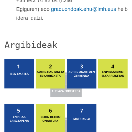
+34 943 74 82 64 (Itziar
Egiguren)
edo
graduondoak.ehu@imh.eus
helb
idera idatzi.
Argibideak