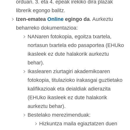
orduan. 3. eta 4. epeak irekiko dira plazak
librerik egongo balitz.
Izen-ematea
Online
egingo da
. Aurkeztu
beharreko dokumentazioa:
NANaren fotokopia, egoitza txartela,
nortasun txartela edo pasaportea (EHUko
ikasleek ez dute halakorik aurkeztu
behar).
Ikaslearen ziurtagiri akademikoaren
fotokopia, titulazioko irakasgai guztietako
kalifikazioak eta deialdiak adierazita
(EHUko ikasleek ez dute halakorik
aurkeztu behar).
Bestelako merezimenduak:
Hizkuntza maila egiaztatzen duen