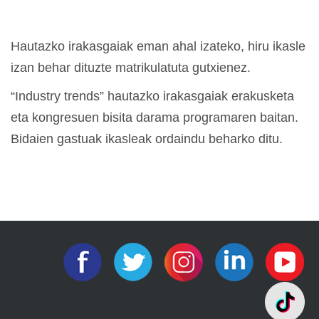
Hautazko irakasgaiak eman ahal izateko, hiru ikasle
izan behar dituzte matrikulatuta gutxienez.
“Industry trends” hautazko irakasgaiak erakusketa
eta kongresuen bisita darama programaren baitan.
Bidaien gastuak ikasleak ordaindu beharko ditu.