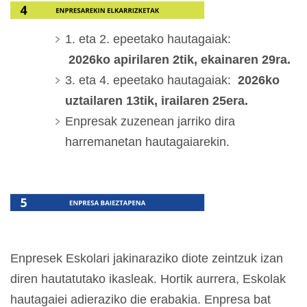
1. eta 2. epeetako hautagaiak:
2026ko apirilaren 2tik, ekainaren 29ra.
3. eta 4. epeetako hautagaiak:
2026ko
uztailaren 13tik, irailaren 25era.
Enpresak zuzenean jarriko dira
harremanetan hautagaiarekin.
Enpresek Eskolari jakinaraziko diote zeintzuk izan
diren hautatutako ikasleak. Hortik aurrera, Eskolak
hautagaiei adieraziko die erabakia. Enpresa bat