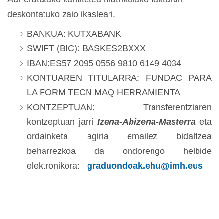
deskontatuko zaio ikasleari.
BANKUA: KUTXABANK
SWIFT (BIC): BASKES2BXXX
IBAN:ES57 2095 0556 9810 6149 4034
KONTUAREN TITULARRA: FUNDAC PARA
LA FORM TECN MAQ HERRAMIENTA
KONTZEPTUAN: Transferentziaren
kontzeptuan jarri
Izena-Abizena-Masterra
eta
ordainketa agiria emailez bidaltzea
beharrezkoa da ondorengo helbide
elektronikora:
graduondoak.ehu@imh.eus