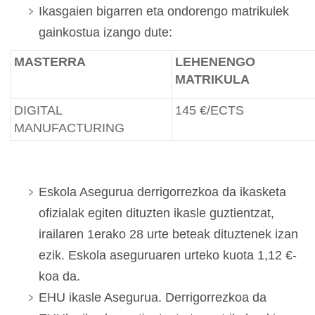
Ikasgaien bigarren eta ondorengo matrikulek
gainkostua izango dute:
MASTERRA
LEHENENGO
MATRIKULA
DIGITAL
145 €/ECTS
MANUFACTURING
Eskola Asegurua derrigorrezkoa da ikasketa
ofizialak egiten dituzten ikasle guztientzat,
irailaren 1erako 28 urte beteak dituztenek izan
ezik. Eskola aseguruaren urteko kuota 1,12 €-
koa da.
EHU ikasle Asegurua. Derrigorrezkoa da