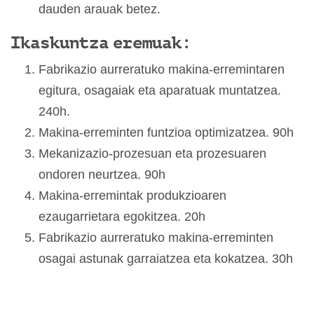
dauden arauak betez.
Ikaskuntza eremuak:
Fabrikazio aurreratuko makina-erremintaren
egitura, osagaiak eta aparatuak muntatzea.
240h.
Makina-erreminten funtzioa optimizatzea. 90h
Mekanizazio-prozesuan eta prozesuaren
ondoren neurtzea. 90h
Makina-erremintak produkzioaren
ezaugarrietara egokitzea. 20h
Fabrikazio aurreratuko makina-erreminten
osagai astunak garraiatzea eta kokatzea. 30h