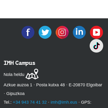
IMH Campus
Nola heldu
Azkue auzoa 1 · Posta kutxa 48 · E-20870 Elgoibar
· Gipuzkoa
Tel.:
+34 943 74 41 32
·
imh@imh.eus
· GPS: