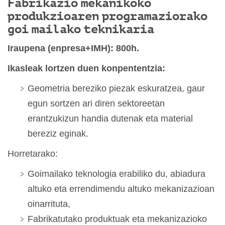
Fabrikazio mekanikoko
produkzioaren programaziorako
goi mailako teknikaria
Iraupena (enpresa+IMH): 800h.
Ikasleak lortzen duen konpententzia:
Geometria bereziko piezak eskuratzea, gaur
egun sortzen ari diren sektoreetan
erantzukizun handia dutenak eta material
bereziz eginak.
Horretarako:
Goimailako teknologia erabiliko du, abiadura
altuko eta errendimendu altuko mekanizazioan
oinarrituta,
Fabrikatutako produktuak eta mekanizazioko