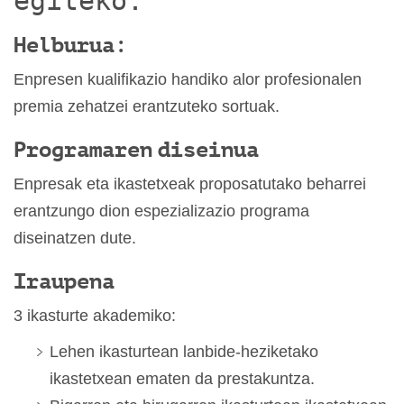
egiteko.
Helburua:
Enpresen kualifikazio handiko alor profesionalen
premia zehatzei erantzuteko sortuak.
Programaren diseinua
Enpresak eta ikastetxeak proposatutako beharrei
erantzungo dion espezializazio programa
diseinatzen dute.
Iraupena
3 ikasturte akademiko:
Lehen ikasturtean lanbide-heziketako
ikastetxean ematen da prestakuntza.