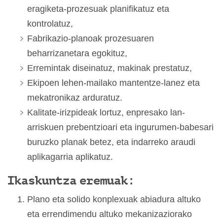
eragiketa-prozesuak planifikatuz eta
kontrolatuz,
Fabrikazio-planoak prozesuaren
beharrizanetara egokituz,
Erremintak diseinatuz, makinak prestatuz,
Ekipoen lehen-mailako mantentze-lanez eta
mekatronikaz arduratuz.
Kalitate-irizpideak lortuz, enpresako lan-
arriskuen prebentzioari eta ingurumen-babesari
buruzko planak betez, eta indarreko araudi
aplikagarria aplikatuz.
Ikaskuntza eremuak:
Plano eta solido konplexuak abiadura altuko
eta errendimendu altuko mekanizaziorako