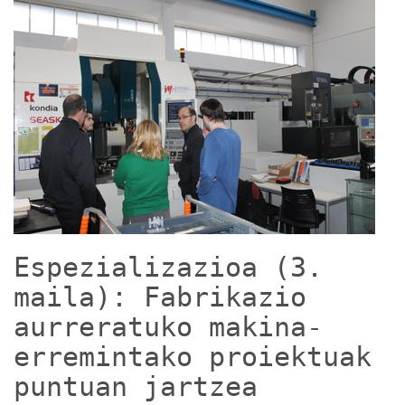
Espezializazioa (3.
maila): Fabrikazio
aurreratuko makina-
erremintako proiektuak
puntuan jartzea