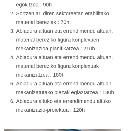
egokitzea : 90h
Sortzen ari diren sektoreetan erabilitako
material bereziak : 70h.
Abiadura altuan eta errendimendu altuan,
material bereziko figura konplexuen
mekanizazioa planifikatzea : 210h
Abiadura altuan eta errendimendu altuan,
material bereziko figura konplexuak
mekanizatzea : 180h
Abiadura altuan eta errendimendu altuan
mekanizatutako piezak egiaztatzea : 130h
Abiadura altuko eta errendimendu altuko
mekanizazio-proiektua : 120h