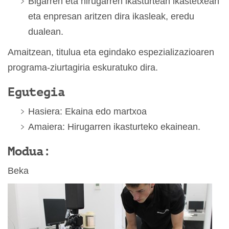
Bigarren eta hirugarren ikasturtean ikastetxean
eta enpresan aritzen dira ikasleak, eredu
dualean.
Amaitzean, titulua eta egindako espezializazioaren
programa-ziurtagiria eskuratuko dira.
Egutegia
Hasiera: Ekaina edo martxoa
Amaiera: Hirugarren ikasturteko ekainean.
Modua:
Beka