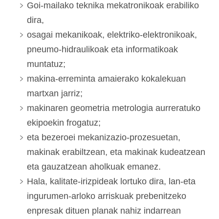
Goi-mailako teknika mekatronikoak erabiliko
dira,
osagai mekanikoak, elektriko-elektronikoak,
pneumo-hidraulikoak eta informatikoak
muntatuz;
makina-erreminta amaierako kokalekuan
martxan jarriz;
makinaren geometria metrologia aurreratuko
ekipoekin frogatuz;
eta bezeroei mekanizazio-prozesuetan,
makinak erabiltzean, eta makinak kudeatzean
eta gauzatzean aholkuak emanez.
Hala, kalitate-irizpideak lortuko dira, lan-eta
ingurumen-arloko arriskuak prebenitzeko
enpresak dituen planak nahiz indarrean