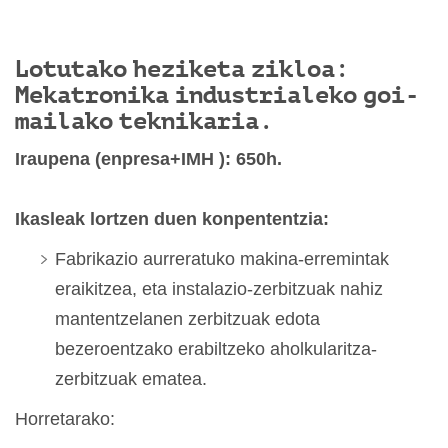
Lotutako heziketa zikloa:
Mekatronika industrialeko goi-
mailako teknikaria.
Iraupena (enpresa+IMH ): 650h.
Ikasleak lortzen duen konpententzia:
Fabrikazio aurreratuko makina-erremintak
eraikitzea, eta instalazio-zerbitzuak nahiz
mantentzelanen zerbitzuak edota
bezeroentzako erabiltzeko aholkularitza-
zerbitzuak ematea.
Horretarako: