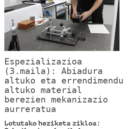
Espezializazioa
(3.maila): Abiadura
altuko eta errendimendu
altuko material
berezien mekanizazio
aurreratua
Lotutako heziketa zikloa: