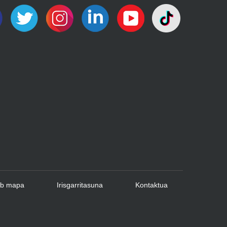
b mapa
Irisgarritasuna
Kontaktua