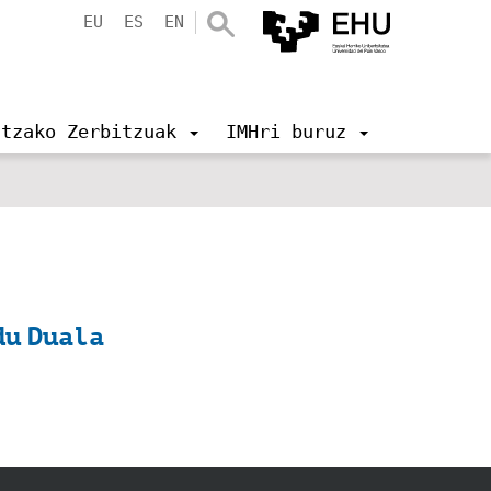
EU
ES
EN
ntzako Zerbitzuak
IMHri buruz
du Duala