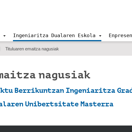
Ingeniaritza Dualaren Eskola
Enprese
Tituluaren emaitza nagusiak
maitza nagusiak
uktu Berrikuntzan Ingeniaritza Gra
alaren Unibertsitate Masterra