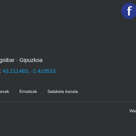
goibar · Gipuzkoa
:
43.211483, -2.410533
Kexak
Emaitzak
Salaketa kanala
We