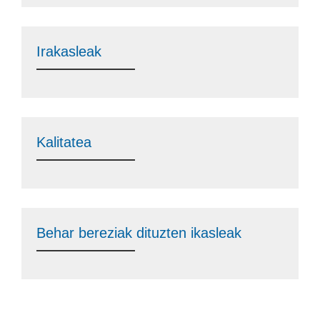
Irakasleak
Kalitatea
Behar bereziak dituzten ikasleak