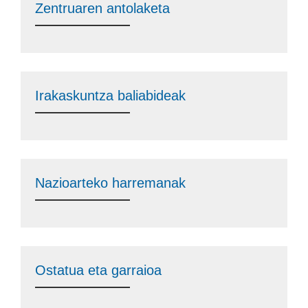
Zentruaren antolaketa
Irakaskuntza baliabideak
Nazioarteko harremanak
Ostatua eta garraioa