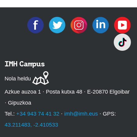
IMH Campus
Nola heldu
Azkue auzoa 1 · Posta kutxa 48 · E-20870 Elgoibar
· Gipuzkoa
Tel.:
+34 943 74 41 32
·
imh@imh.eus
· GPS:
43.211483, -2.410533