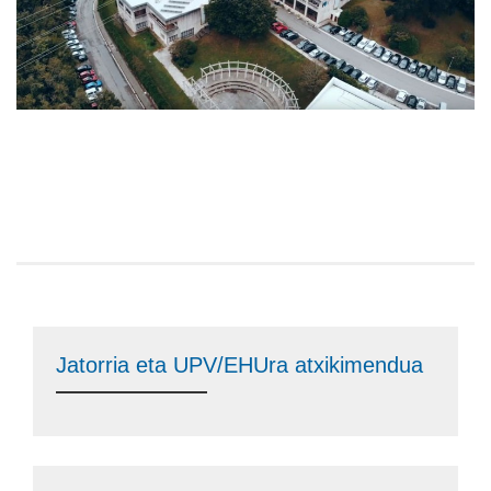
Jatorria eta UPV/EHUra atxikimendua