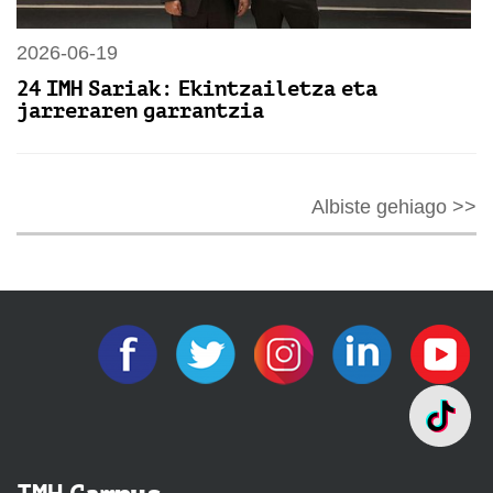
2026-06-19
24 IMH Sariak: Ekintzailetza eta
jarreraren garrantzia
Albiste gehiago >>