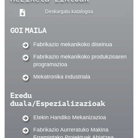
Deskargatu katalogoa
GOI MAILA
Fabrikazio mekanikoko diseinua
Fabrikazio mekanikoko produkzioaren
programazioa
Mekatronika industriala
Eredu
duala/Espezializazioak
Etekin Handiko Mekanizazioa
Fabrikazio Aurreratuko Makina
Erremintako Proiektuak Abiatzea.