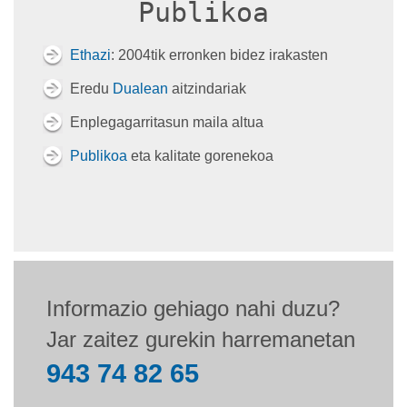
Publikoa
Ethazi
: 2004tik erronken bidez irakasten
Eredu
Dualean
aitzindariak
Enplegagarritasun maila altua
Publikoa
eta kalitate gorenekoa
Informazio gehiago nahi duzu?
Jar zaitez gurekin harremanetan
943 74 82 65