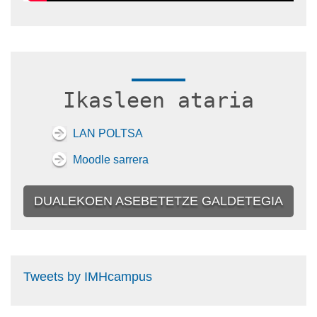
Ikasleen ataria
LAN POLTSA
Moodle sarrera
DUALEKOEN ASEBETETZE GALDETEGIA
Tweets by IMHcampus