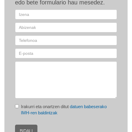
edo bete formulario hau mesedez.
Irakurri eta onartzen ditut
datuen babeserako
IMH-ren baldintzak
BIDALI