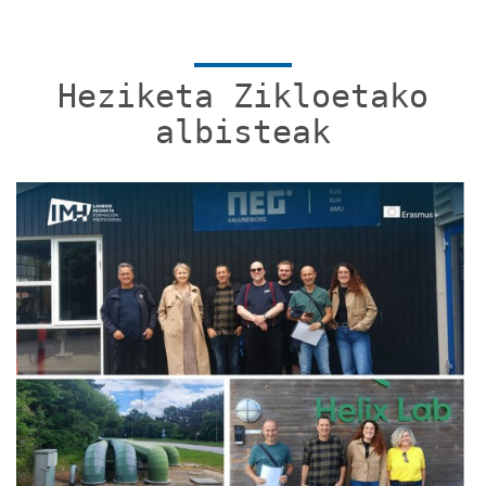
Heziketa Zikloetako
albisteak