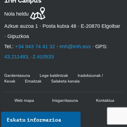
IMH Campus
Nola heldu
Azkue auzoa 1 · Posta kutxa 48 · E-20870 Elgoibar
· Gipuzkoa
Tel.:
+34 943 74 41 32
·
imh@imh.eus
· GPS:
43.211483, -2.410533
Gardentasuna
Lege baldintzak
Iradokizunak /
Kexak
Emaitzak
Salaketa kanala
Web mapa
Irisgarritasuna
Kontaktua
Eskatu informazioa