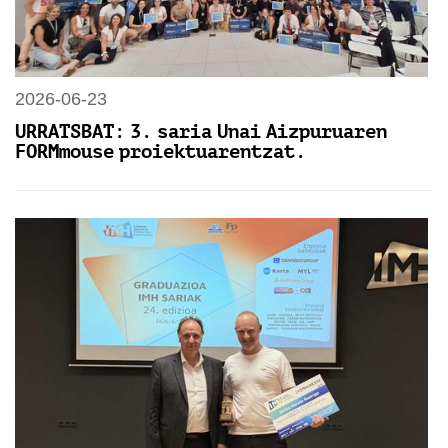
2026-06-23
URRATSBAT: 3. saria Unai Aizpuruaren
FORMmouse proiektuarentzat.