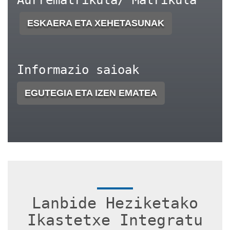
Aurrematrikula/ Matrikula
ESKAERA ETA XEHETASUNAK
Informazio saioak
EGUTEGIA ETA IZEN EMATEA
Lanbide Heziketako
Ikastetxe Integratu