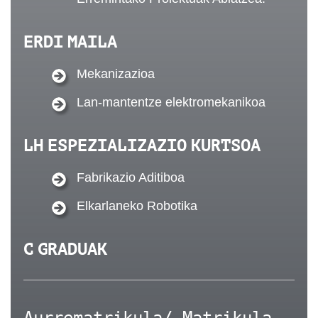
ERDI MAILA
Mekanizazioa
Lan-mantentze elektromekanikoa
LH ESPEZIALIZAZIO KURTSOA
Fabrikazio Aditiboa
Elkarlaneko Robotika
C GRADUAK