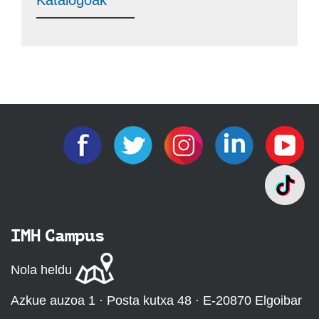
Katalogoak
IMH Campus
Nola heldu
Azkue auzoa 1 · Posta kutxa 48 · E-20870 Elgoibar