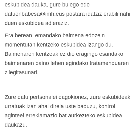
eskubidea dauka, gure bulego edo
datuenbabesa@imh.eus postara idatziz erabili nahi
duen eskubidea adieraziz.
Era berean, emandako baimena edozein
momentutan kentzeko eskubidea izango du.
Baimenaren kentzeak ez dio eragingo esandako
baimenaren baino lehen egindako tratamenduaren
zilegitasunari.
Zure datu pertsonalei dagokionez, zure eskubideak
urratuak izan ahal direla uste baduzu, kontrol
aginteei erreklamazio bat aurkezteko eskubidea
daukazu.