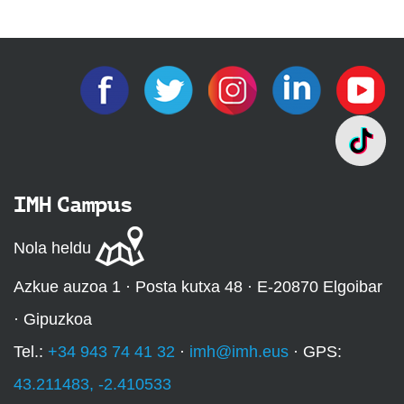
IMH Campus
Nola heldu
Azkue auzoa 1 · Posta kutxa 48 · E-20870 Elgoibar
· Gipuzkoa
Tel.:
+34 943 74 41 32
·
imh@imh.eus
· GPS:
43.211483, -2.410533