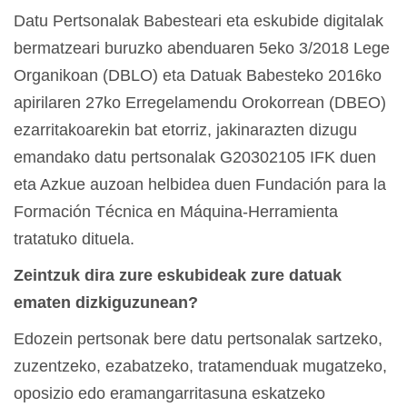
Datu Pertsonalak Babesteari eta eskubide digitalak
bermatzeari buruzko abenduaren 5eko 3/2018 Lege
Organikoan (DBLO) eta Datuak Babesteko 2016ko
apirilaren 27ko Erregelamendu Orokorrean (DBEO)
ezarritakoarekin bat etorriz, jakinarazten dizugu
emandako datu pertsonalak G20302105 IFK duen
eta Azkue auzoan helbidea duen Fundación para la
Formación Técnica en Máquina-Herramienta
tratatuko dituela.
Zeintzuk dira zure eskubideak zure datuak
ematen dizkiguzunean?
Edozein pertsonak bere datu pertsonalak sartzeko,
zuzentzeko, ezabatzeko, tratamenduak mugatzeko,
oposizio edo eramangarritasuna eskatzeko