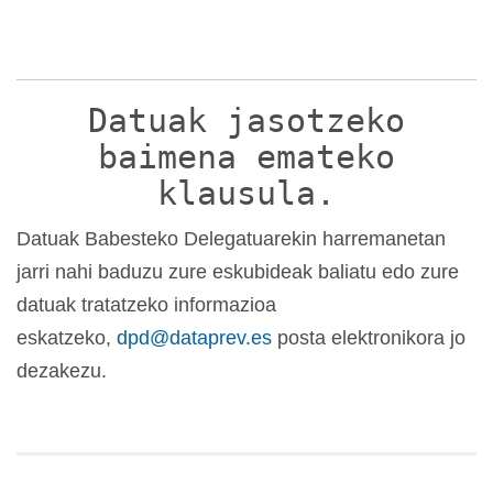
Datuak jasotzeko
baimena emateko
klausula.
Datuak Babesteko Delegatuarekin harremanetan
jarri nahi baduzu zure eskubideak baliatu edo zure
datuak tratatzeko informazioa
eskatzeko,
dpd@dataprev.es
posta elektronikora jo
dezakezu.