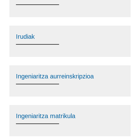
Irudiak
Ingeniaritza aurreinskripzioa
Ingeniaritza matrikula