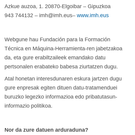
Azkue auzoa, 1. 20870-Elgoibar – Gipuzkoa
943 744132 – imh@imh.eus–
www.imh.eus
Webgune hau Fundación para la Formación
Técnica en Máquina-Herramienta-ren jabetzakoa
da, eta gure erabiltzaileek emandako datu
pertsonalen erabateko babesa ziurtatzen dugu.
Atal honetan interesdunaren eskura jartzen dugu
gure enpresak egiten dituen datu-tratamenduei
buruzko legezko informazioa edo pribatutasun-
informazio politikoa.
Nor da zure datuen arduraduna?