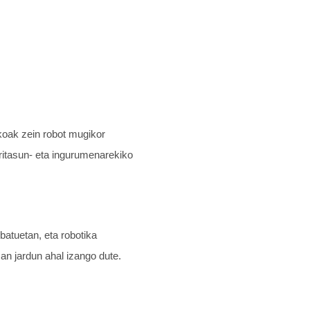
koak zein robot mugikor
rritasun- eta ingurumenarekiko
ibatuetan, eta robotika
an jardun ahal izango dute.