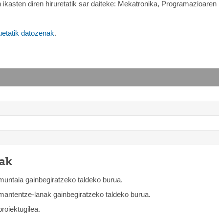
 ikasten diren hiruretatik sar daiteke: Mekatronika, Programazioare
uetatik datozenak
.
ak
muntaia gainbegiratzeko taldeko burua.
mantentze-lanak gainbegiratzeko taldeko burua.
roiektugilea.