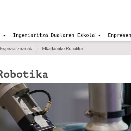
Ingeniaritza Dualaren Eskola
Enprese
Espezializazioak
Elkarlaneko Robotika
Robotika