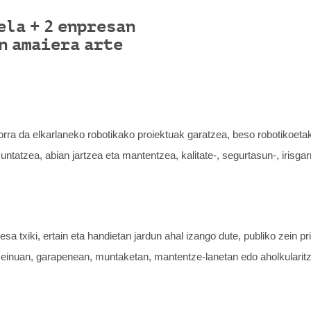
ela + 2 enpresan
n amaiera arte
rra da elkarlaneko robotikako proiektuak garatzea, beso robotikoeta
tatzea, abian jartzea eta mantentzea, kalitate-, segurtasun-, irisga
a txiki, ertain eta handietan jardun ahal izango dute, publiko zein pr
iseinuan, garapenean, muntaketan, mantentze-lanetan edo aholkularitz