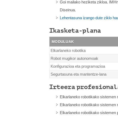
Goi mailako heziketa zikloa. IMHn
Diseinua.
Lehentasuna izango dute ziklo ha
Ikasketa-plana
MODULUAK
Elkarlaneko robotika
Robot mugikor autonomoak
Konfigurazioa eta programazioa
Segurtasuna eta mantentze-lana
Irteera profesional
Elkarlaneko robotikako sistemen 
Elkarlaneko robotikako sistemen 
Elkarlaneko robotikako sistemen p