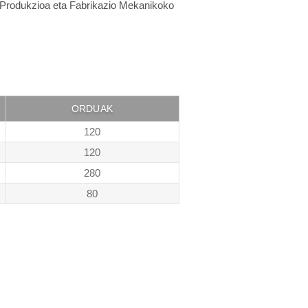
n Produkzioa eta Fabrikazio Mekanikoko
ORDUAK
120
120
280
80