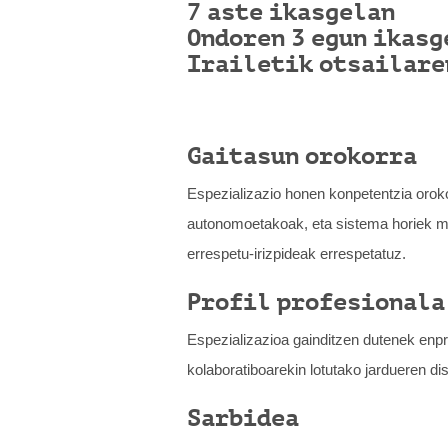
7 aste ikasgelan
Ondoren 3 egun ikasg
Irailetik otsailare
Gaitasun orokorra
Espezializazio honen konpetentzia oroko
autonomoetakoak, eta sistema horiek mun
errespetu-irizpideak errespetatuz.
Profil profesionala
Espezializazioa gainditzen dutenek enpres
kolaboratiboarekin lotutako jardueren d
Sarbidea