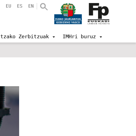
EU
ES
EN
ntzako Zerbitzuak
IMHri buruz