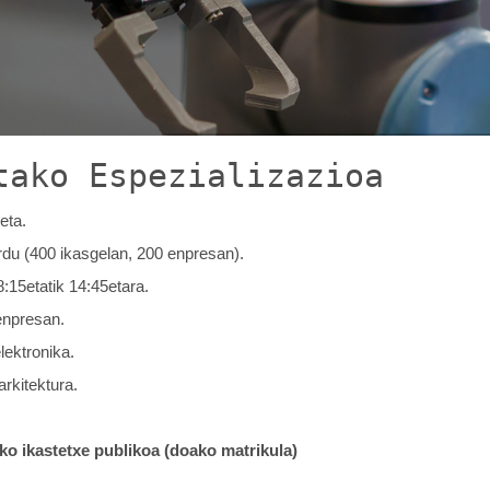
tako Espezializazioa
eta.
0 ordu (400 ikasgelan, 200 enpresan).
8:15etatik 14:45etara.
enpresan.
elektronika.
arkitektura.
ko ikastetxe publikoa (doako matrikula)