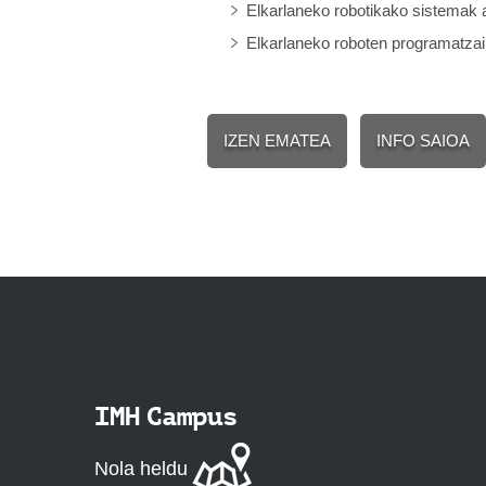
Elkarlaneko robotikako sistemak a
Elkarlaneko roboten programatzai
IZEN EMATEA
INFO SAIOA
IMH Campus
Nola heldu