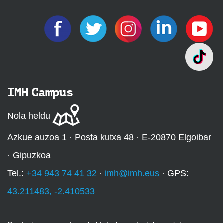
IMH Campus
Nola heldu
Azkue auzoa 1 · Posta kutxa 48 · E-20870 Elgoibar
· Gipuzkoa
Tel.:
+34 943 74 41 32
·
imh@imh.eus
· GPS:
43.211483, -2.410533