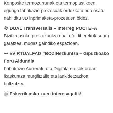
Konposite termozurrunak eta termoplastikoen
egungo fabrikazio-prozesuak ordezkatu edo osatu
nahi ditu 3D inprimaketa-prozesuen bidez.
🔄
DUAL Transversalis – Interreg POCTEFA
Bizitza osoko prestakuntza duala (aldiberekotasuna)
garatzea, mugaz gaindiko espazioan.
🕶️
#VIRTUALFAD #BOZIHezkuntza – Gipuzkoako
Foru Aldundia
Fabrikazio Aurreratu eta Digitalaren sektorean
ikaskuntza murgiltzaile eta lankidetzazkoa
bultzatzea.
🙌
Eskerrik asko zuen interesagatik!