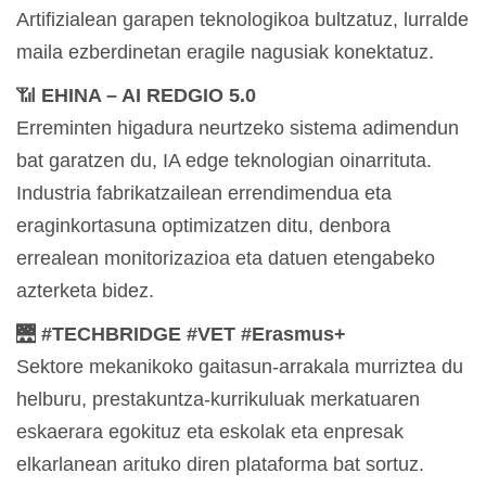
Artifizialean garapen teknologikoa bultzatuz, lurralde
maila ezberdinetan eragile nagusiak konektatuz.
📶
EHINA – AI REDGIO 5.0
Erreminten higadura neurtzeko sistema adimendun
bat garatzen du, IA edge teknologian oinarrituta.
Industria fabrikatzailean errendimendua eta
eraginkortasuna optimizatzen ditu, denbora
errealean monitorizazioa eta datuen etengabeko
azterketa bidez.
🌉
#TECHBRIDGE #VET #Erasmus+
Sektore mekanikoko gaitasun-arrakala murriztea du
helburu, prestakuntza-kurrikuluak merkatuaren
eskaerara egokituz eta eskolak eta enpresak
elkarlanean arituko diren plataforma bat sortuz.