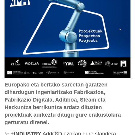
Europako eta bertako sareetan garatzen
dihardugun Ingeniaritzako Fabrikazioa,
Fabrikazio Digitala, Aditiboa, Steam eta
Hezkuntza berrikuntza ardatz dituzten
proiektuak aurkeztu ditugu gure erakustokira
gerturatu direnei.
✨
+INDUSTRY
AdditƐD azokan gure standera