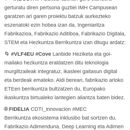
gerturatu diren pertsona guztiei IMH Campusean
garatzen ari garen proiektu batzuk aurkezteko
eszenatoki ezin hobea izan da. Ingeniaritza
Fabrikazioa, Fabrikazio Aditiboa, Fabrikazio Digitala,
STEM eta Hezkuntza Berrikuntza izan ditugu ardatz:
🌀
#VLF4EU #Cove
Lanbide Heziketa eta goi-
mailako hezkuntza eraldatzen ditu teknologia
murgiltzaileak integratuz, ikasleei gaitasun digital
eta berdeak emateko. Aldi berean, fabrikazio arloko
ETEen berrikuntza bultzatzen du, Europako
ikaskuntza birtualeko lantegien aliantza baten bidez.
🌐
FIDELIA
CDTI_innovacion #MEC
Berrikuntza ekosistema inklusibo bat sortzen du,
Fabrikazio Adimenduna, Deep Learning eta Adimen