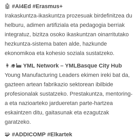
🤖
#AI4Ed #Erasmus+
Irakaskuntza-ikaskuntza prozesuak birdefinitzea du
helburu, adimen artifiziala eta pedagogia berriak
integratuz, bizitza osoko ikaskuntzan oinarritutako
hezkuntza-sistema baten alde, hazkunde
ekonomikoa eta kohesio soziala sustatzeko.
👩‍🎓‍🏭
YML Network – YMLBasque City Hub
Young Manufacturing Leaders ekimen ireki bat da,
gazteen artean fabrikazio sektorean ibilbide
profesionalak sustatzeko. Prestakuntza, mentoring-
a eta nazioarteko jardueretan parte-hartzea
eskaintzen ditu, gaitasunak eta ezagutzak
garatzeko.
🧩
#ADDICOMP #Elkartek