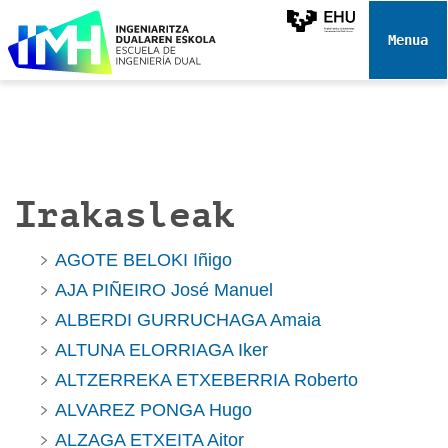
N
a
Toggle 
b
i
g
a
z
i
Irakasleak
o
a
AGOTE BELOKI Iñigo
AJA PIÑEIRO José Manuel
ALBERDI GURRUCHAGA Amaia
ALTUNA ELORRIAGA Iker
ALTZERREKA ETXEBERRIA Roberto
ALVAREZ PONGA Hugo
ALZAGA ETXEITA Aitor