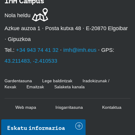
IMH Campus
Nola heldu
Azkue auzoa 1 · Posta kutxa 48 · E-20870 Elgoibar
· Gipuzkoa
Tel.:
+34 943 74 41 32
·
imh@imh.eus
· GPS:
43.211483, -2.410533
Gardentasuna
Lege baldintzak
Iradokizunak /
Kexak
Emaitzak
Salaketa kanala
Web mapa
Irisgarritasuna
Kontaktua
Eskatu informazioa