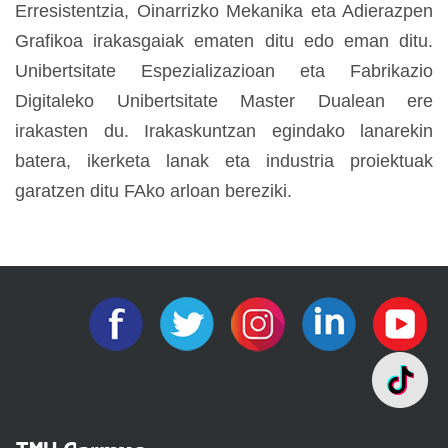
Erresistentzia, Oinarrizko Mekanika eta Adierazpen
Grafikoa irakasgaiak ematen ditu edo eman ditu.
Unibertsitate Espezializazioan eta Fabrikazio
Digitaleko Unibertsitate Master Dualean ere
irakasten du. Irakaskuntzan egindako lanarekin
batera, ikerketa lanak eta industria proiektuak
garatzen ditu FAko arloan bereziki.