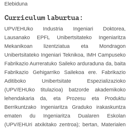
Elebiduna
Curriculum laburtua:
UPV/EHUko Industria Ingeniari Doktorea,
Lausanako EPFL Unibertsitateko Ingeniaritza
Mekanikoan lizentziatua eta Mondragon
Unibertsitateko Ingeniari Teknikoa, IMH Campuseko
Fabrikazio Aurreratuko Saileko arduraduna da, baita
Fabrikazio Gehigarriko Sailekoa ere. Fabrikazio
Aditiboko Unibertsitate Espezializazioko
(UPV/EHUko titulazioa) batzorde akademikoko
lehendakaria da, eta Prozesu eta Produktu
Berrikuntzako Ingeniaritza Graduko irakaskuntza
ematen du Ingeniaritza Dualaren Eskolan
(UPV/EHUri atxikitako zentroa); bertan, Materialen