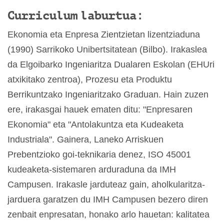
Curriculum laburtua:
Ekonomia eta Enpresa Zientzietan lizentziaduna
(1990) Sarrikoko Unibertsitatean (Bilbo). Irakaslea
da Elgoibarko Ingeniaritza Dualaren Eskolan (EHUri
atxikitako zentroa), Prozesu eta Produktu
Berrikuntzako Ingeniaritzako Graduan. Hain zuzen
ere, irakasgai hauek ematen ditu: "Enpresaren
Ekonomia" eta "Antolakuntza eta Kudeaketa
Industriala". Gainera, Laneko Arriskuen
Prebentzioko goi-teknikaria denez, ISO 45001
kudeaketa-sistemaren arduraduna da IMH
Campusen. Irakasle jarduteaz gain, aholkularitza-
jarduera garatzen du IMH Campusen bezero diren
zenbait enpresatan, honako arlo hauetan: kalitatea