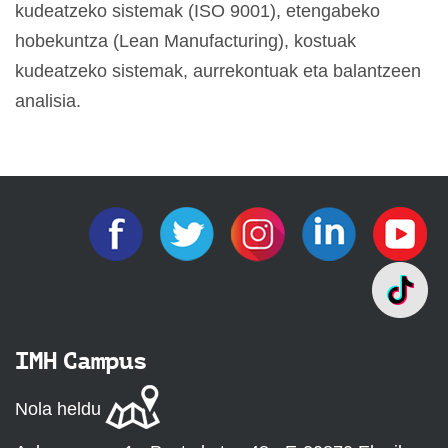
kudeatzeko sistemak (ISO 9001), etengabeko
hobekuntza (Lean Manufacturing), kostuak
kudeatzeko sistemak, aurrekontuak eta balantzeen
analisia.
IMH Campus
Nola heldu