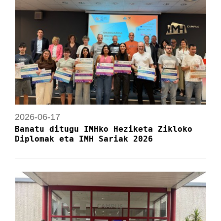
2026-06-17
Banatu ditugu IMHko Heziketa Zikloko
Diplomak eta IMH Sariak 2026