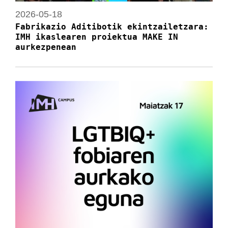
2026-05-18
Fabrikazio Aditibotik ekintzailetzara:
IMH ikaslearen proiektua MAKE IN
aurkezpenean