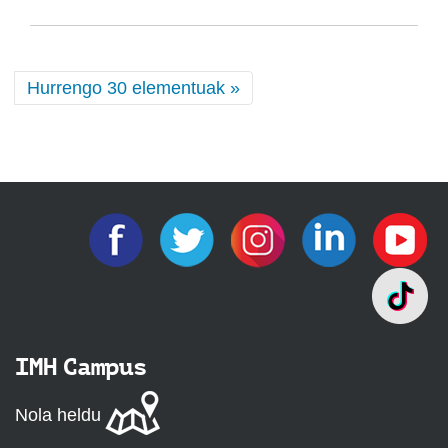
Hurrengo 30 elementuak »
IMH Campus
Nola heldu