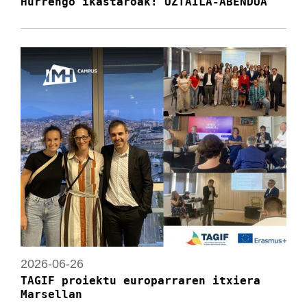
Hurrengo ikastaroak: UZTAILA-ABENDUA
2026-06-26
TAGIF proiektu europarraren itxiera
Marsellan