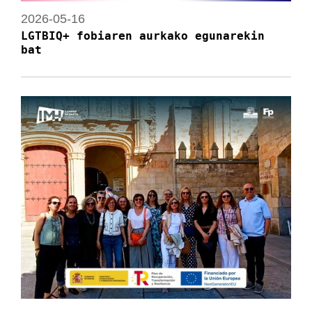
2026-05-16
LGTBIQ+ fobiaren aurkako egunarekin
bat