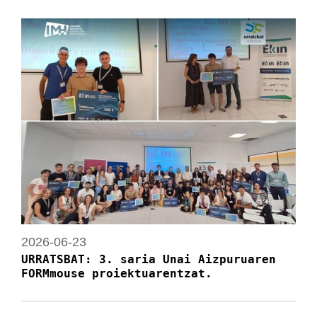
2026-06-23
URRATSBAT: 3. saria Unai Aizpuruaren
FORMmouse proiektuarentzat.