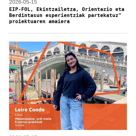
2026-05-15
EIP-FOL, Ekintzailetza, Orientazio eta
Berdintasun esperientziak partekatuz"
proiektuaren amaiera