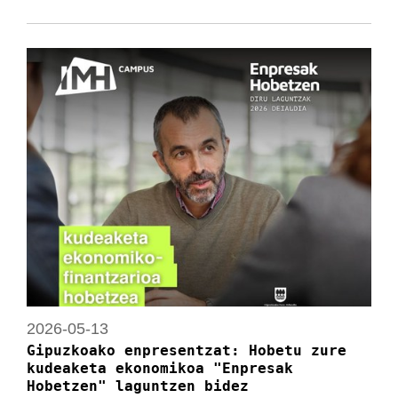
2026-05-13
Gipuzkoako enpresentzat: Hobetu zure
kudeaketa ekonomikoa "Enpresak
Hobetzen" laguntzen bidez