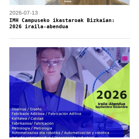
2026-07-13
IMH Campuseko ikastaroak Bizkaian:
2026 iraila-abendua