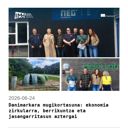
2026-06-24
Danimarkara mugikortasuna: ekonomia
zirkularra, berrikuntza eta
jasangarritasun aztergai