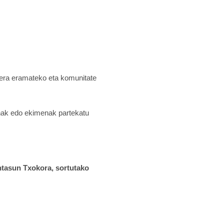
rera eramateko eta komunitate
enak edo ekimenak partekatu
tasun Txokora, sortutako