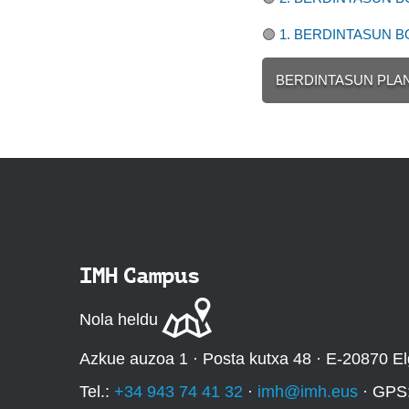
🟣
1. BERDINTASUN B
BERDINTASUN PLA
IMH Campus
Nola heldu
Azkue auzoa 1 · Posta kutxa 48 · E-20870 El
Tel.:
+34 943 74 41 32
·
imh@imh.eus
· GPS