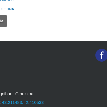
OLETINA
NA
goibar · Gipuzkoa
:
43.211483, -2.410533