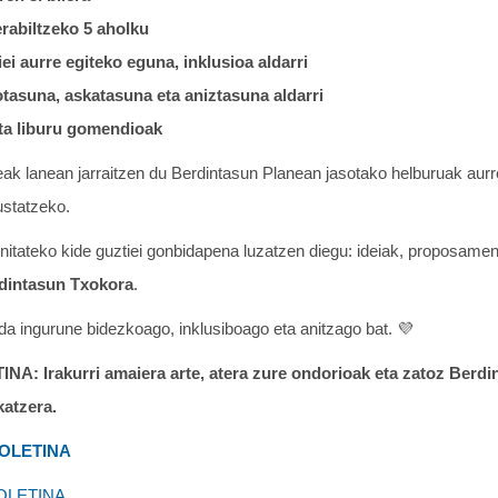
erabiltzeko 5 aholku
ei aurre egiteko eguna, inklusioa aldarri
tasuna, askatasuna eta aniztasuna aldarri
ta liburu gomendioak
ak lanean jarraitzen du Berdintasun Planean jasotako helburuak aur
ustatzeko.
itateko kide guztiei gonbidapena luzatzen diegu: ideiak, proposam
dintasun Txokora
.
da ingurune bidezkoago, inklusiboago eta anitzago bat. 💜
 Irakurri amaiera arte, atera zure ondorioak eta zatoz Berdin
katzera.
BOLETINA
OLETINA