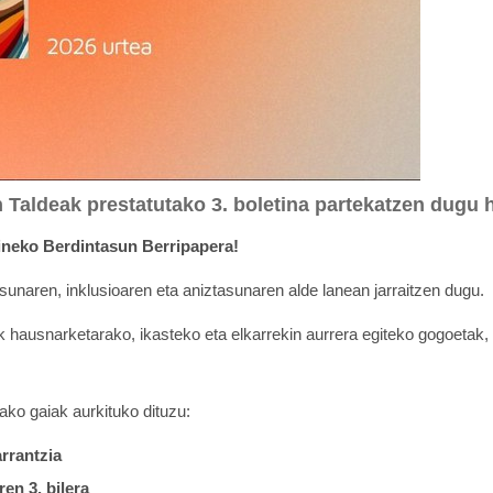
 Taldeak prestatutako 3. boletina partekatzen dugu
ineko Berdintasun Berripapera!
naren, inklusioaren eta aniztasunaren alde lanean jarraitzen dugu.
k hausnarketarako, ikasteko eta elkarrekin aurrera egiteko gogoetak
ko gaiak aurkituko dituzu:
rrantzia
en 3. bilera