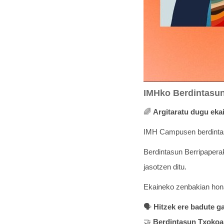
IMHko Berdintasun
🌈
Argitaratu dugu eka
IMH Campusen berdintasu
Berdintasun Berripapera
jasotzen ditu.
Ekaineko zenbakian hona
🗣️
Hitzek ere badute ga
🤝
Berdintasun Txokoar