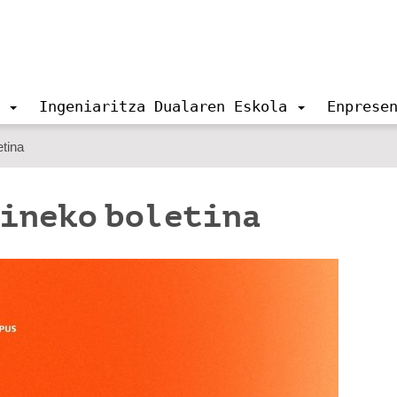
Ingeniaritza Dualaren Eskola
Enprese
etina
ineko boletina