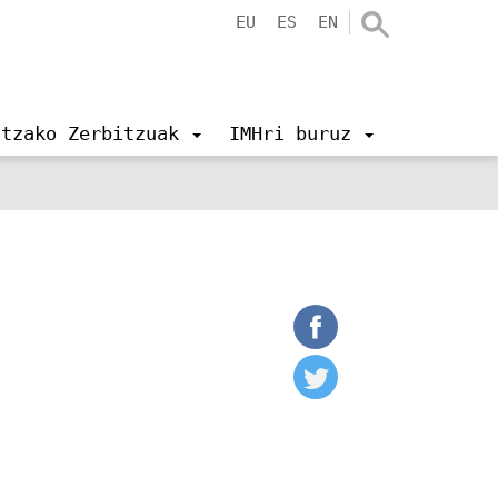
EU
ES
EN
ntzako Zerbitzuak
IMHri buruz