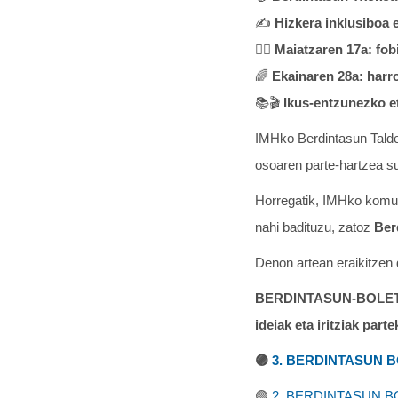
✍️
Hizkera inklusiboa 
🏳️‍🌈
Maiatzaren 17a: fobi
🌈
Ekainaren 28a: harro
📚🎬
Ikus-entzunezko e
IMHko Berdintasun Talde
osoaren parte-hartzea s
Horregatik, IMHko komun
nahi badituzu, zatoz
Ber
Denon artean eraikitzen 
BERDINTASUN-BOLETINA:
ideiak eta iritziak parte
🟣
3. BERDINTASUN 
🟣
2. BERDINTASUN B