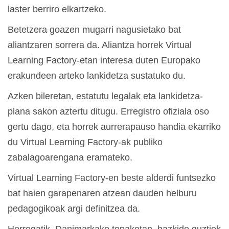
laster berriro elkartzeko.
Betetzera goazen mugarri nagusietako bat
aliantzaren sorrera da. Aliantza horrek Virtual
Learning Factory-etan interesa duten Europako
erakundeen arteko lankidetza sustatuko du.
Azken bileretan, estatutu legalak eta lankidetza-
plana sakon aztertu ditugu. Erregistro ofiziala oso
gertu dago, eta horrek aurrerapauso handia ekarriko
du Virtual Learning Factory-ak publiko
zabalagoarengana eramateko.
Virtual Learning Factory-en beste alderdi funtsezko
bat haien garapenaren atzean dauden helburu
pedagogikoak argi definitzea da.