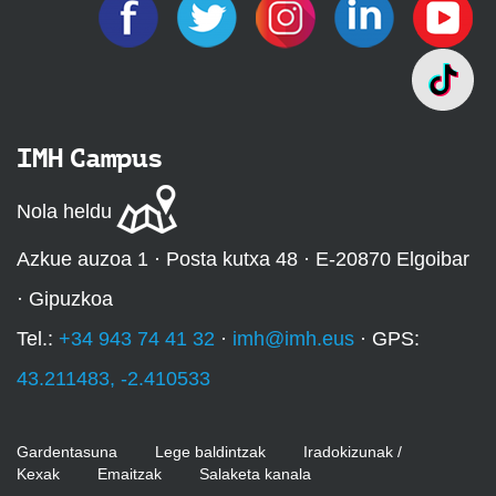
IMH Campus
Nola heldu
Azkue auzoa 1 · Posta kutxa 48 · E-20870 Elgoibar
· Gipuzkoa
Tel.:
+34 943 74 41 32
·
imh@imh.eus
· GPS:
43.211483, -2.410533
Gardentasuna
Lege baldintzak
Iradokizunak /
Kexak
Emaitzak
Salaketa kanala