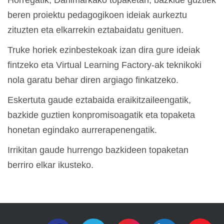
Horregatik, Danimarkako topaketan, bazkide guztiek
beren proiektu pedagogikoen ideiak aurkeztu
zituzten eta elkarrekin eztabaidatu genituen.
Truke horiek ezinbestekoak izan dira gure ideiak
fintzeko eta Virtual Learning Factory-ak teknikoki
nola garatu behar diren argiago finkatzeko.
Eskertuta gaude eztabaida eraikitzaileengatik,
bazkide guztien konpromisoagatik eta topaketa
honetan egindako aurrerapenengatik.
Irrikitan gaude hurrengo bazkideen topaketan
berriro elkar ikusteko.