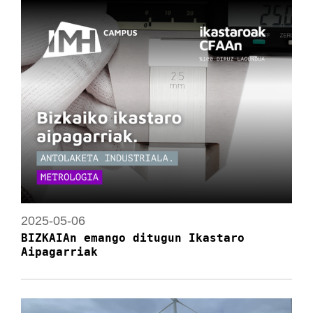
2025-05-06
BIZKAIAn emango ditugun Ikastaro
Aipagarriak