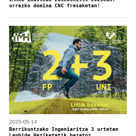
urrezko domina CNC fresaketan!
2025-05-14
Berrikuntzako Ingeniaritza 3 urtetan
Lanbide Heziketatik bazatoz