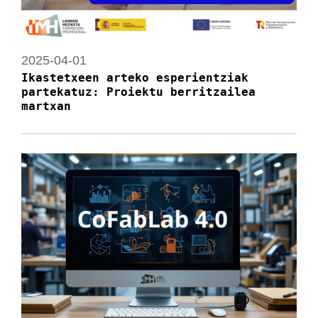
2025-04-01
Ikastetxeen arteko esperientziak
partekatuz: Proiektu berritzailea
martxan