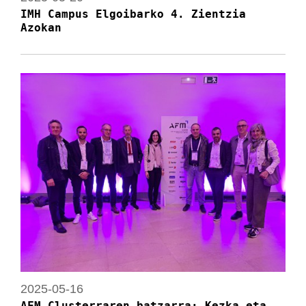
IMH Campus Elgoibarko 4. Zientzia
Azokan
2025-05-16
AFM Clusterraren batzarra: Kezka eta