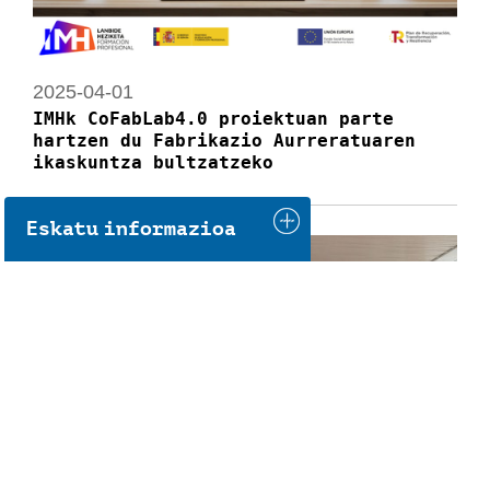
2025-04-01
IMHk CoFabLab4.0 proiektuan parte
hartzen du Fabrikazio Aurreratuaren
ikaskuntza bultzatzeko
Eskatu informazioa