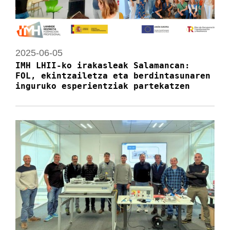
2025-06-05
IMH LHII-ko irakasleak Salamancan:
FOL, ekintzailetza eta berdintasunaren
inguruko esperientziak partekatzen