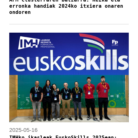
erronka handiak 2024ko itxiera onaren
ondoren
2025-05-16
IMHko ikasleak EuskoSkills 2025ean: