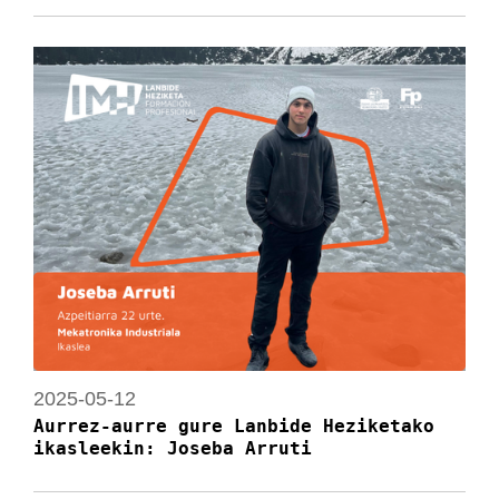
2025-05-12
Aurrez-aurre gure Lanbide Heziketako
ikasleekin: Joseba Arruti