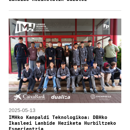
2025-05-13
IMHko Kanpaldi Teknologikoa: DBHko
Ikasleei Lanbide Heziketa Hurbiltzeko
Esperientzia