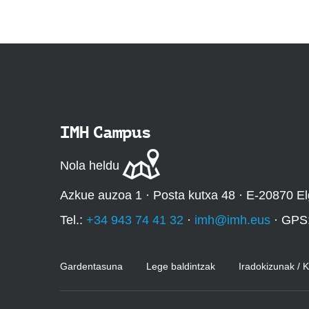
IMH Campus
Nola heldu
Azkue auzoa 1 · Posta kutxa 48 · E-20870 El
Tel.:
+34 943 74 41 32
·
imh@imh.eus
· GPS
Gardentasuna
Lege baldintzak
Iradokizunak / 