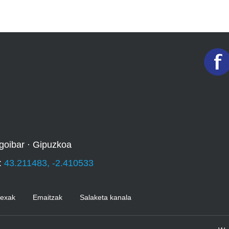
goibar · Gipuzkoa
:
43.211483, -2.410533
Kexak
Emaitzak
Salaketa kanala