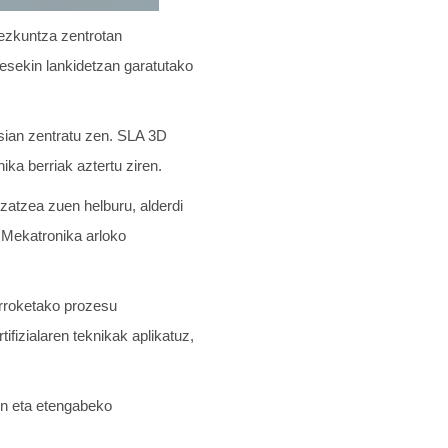
hezkuntza zentrotan
esekin lankidetzan garatutako
sian zentratu zen. SLA 3D
ika berriak aztertu ziren.
atzea zuen helburu, alderdi
n Mekatronika arloko
arroketako prozesu
ifizialaren teknikak aplikatuz,
en eta etengabeko