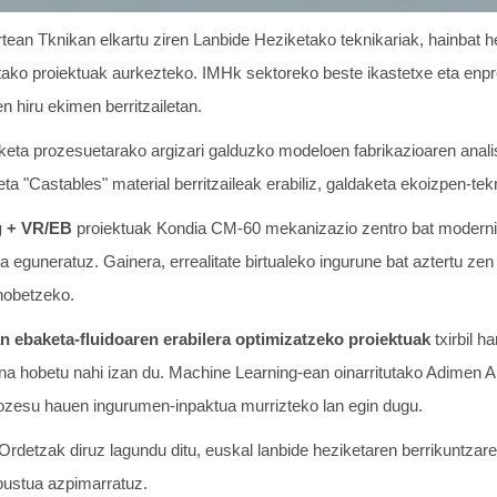
ean Tknikan elkartu ziren Lanbide Heziketako teknikariak, hainbat 
tako proiektuak aurkezteko. IMHk sektoreko beste ikastetxe eta enpr
n hiru ekimen berritzailetan.
keta prozesuetarako argizari galduzko modeloen fabrikazioaren anali
ta "Castables" material berritzaileak erabiliz, galdaketa ekoizpen-tekn
ng + VR/EB
proiektuak Kondia CM-60 mekanizazio zentro bat moderniz
oa eguneratuz. Gainera, errealitate birtualeko ingurune bat aztertu ze
hobetzeko.
 ebaketa-fluidoaren erabilera optimizatzeko proiektuak
txirbil h
na hobetu nahi izan du. Machine Learning-ean oinarritutako Adimen Art
zesu hauen ingurumen-inpaktua murrizteko lan egin dugu.
Ordetzak diruz lagundu ditu, euskal lanbide heziketaren berrikuntzar
ustua azpimarratuz.