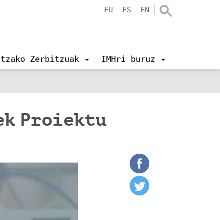
EU
ES
EN
ntzako Zerbitzuak
IMHri buruz
ek Proiektu