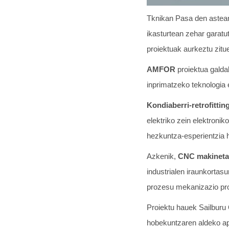
Tknikan Pasa den asteart
ikasturtean zehar garatu
proiektuak aurkeztu zitue
AMFOR
proiektua galda
inprimatzeko teknologia e
Kondiaberri-retrofitti
elektriko zein elektronik
hezkuntza-esperientzia 
Azkenik,
CNC makinetan
industrialen iraunkortasu
prozesu mekanizazio pro
Proiektu hauek Sailburu 
hobekuntzaren aldeko ap