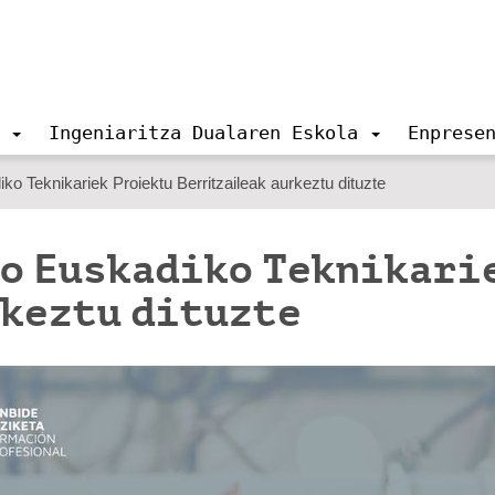
Ingeniaritza Dualaren Eskola
Enprese
o Teknikariek Proiektu Berritzaileak aurkeztu dituzte
o Euskadiko Teknikari
keztu dituzte