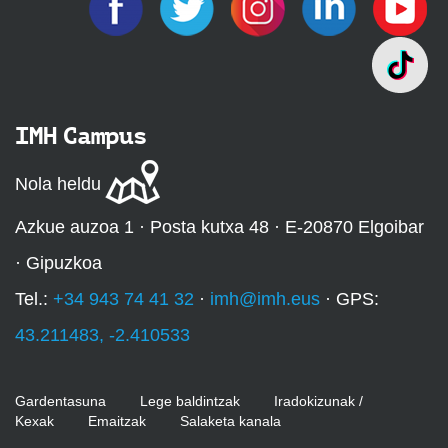
IMH Campus
Nola heldu
Azkue auzoa 1 · Posta kutxa 48 · E-20870 Elgoibar
· Gipuzkoa
Tel.:
+34 943 74 41 32
·
imh@imh.eus
· GPS:
43.211483, -2.410533
Gardentasuna
Lege baldintzak
Iradokizunak /
Kexak
Emaitzak
Salaketa kanala