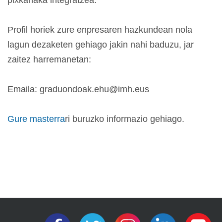
Profil horiek zure enpresaren hazkundean nola
lagun dezaketen gehiago jakin nahi baduzu, jar
zaitez harremanetan:
Emaila: graduondoak.ehu@imh.eus
Gure masterra
ri buruzko informazio gehiago.