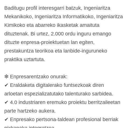
Baditugu profil interesgarri batzuk, Ingeniaritza
Mekanikoko, Ingeniaritza Informatikoko, Ingeniaritza
Kimikoko eta abarreko ikasketak amaituta
dituztenak. Bi urtez, 2.000 ordu inguru emango
dituzte enpresa-proiektuetan lan egiten,
prestakuntza teorikoa eta lanbide-inguruneko
praktika uztartuta.
❇ Enpresarentzako onurak:
✔ Eraldaketa digitalerako funtsezkoak diren
arloetan espezializatutako talenturako sarbidea.
✔ 4.0 industriaren eremuko proiektu berritzaileetan
parte hartzeko aukera.
✔ Enpresako pertsona-taldean profesional berriak
pixkanaka integratzea.