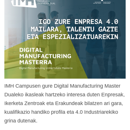
IMH Campusen gure Digital Manufacturing Master
Dualeko ikasleak hartzeko interesa duten Enpresak,
Ikerketa Zentroak eta Erakundeak bilatzen ari gara,
kualifikazio handiko profila eta 4.0 Industriarekiko
grina dutenak.