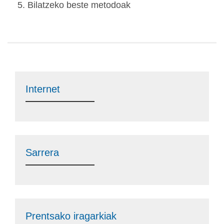
Bilatzeko beste metodoak
Internet
Sarrera
Prentsako iragarkiak