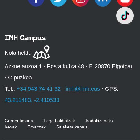
IMH Campus
Nola heldu
Azkue auzoa 1 · Posta kutxa 48 · E-20870 Elgoibar
· Gipuzkoa
Tel.:
+34 943 74 41 32
·
imh@imh.eus
· GPS:
43.211483, -2.410533
Gardentasuna
Lege baldintzak
Iradokizunak /
Kexak
Emaitzak
Salaketa kanala