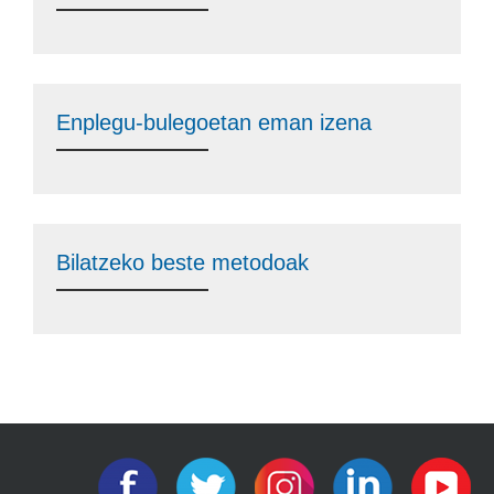
Enplegu-bulegoetan eman izena
Bilatzeko beste metodoak