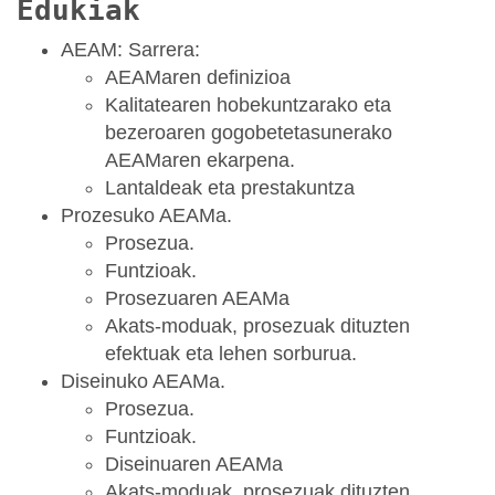
Edukiak
AEAM: Sarrera:
AEAMaren definizioa
Kalitatearen hobekuntzarako eta
bezeroaren gogobetetasunerako
AEAMaren ekarpena.
Lantaldeak eta prestakuntza
Prozesuko AEAMa.
Prosezua.
Funtzioak.
Prosezuaren AEAMa
Akats-moduak, prosezuak dituzten
efektuak eta lehen sorburua.
Diseinuko AEAMa.
Prosezua.
Funtzioak.
Diseinuaren AEAMa
Akats-moduak, prosezuak dituzten