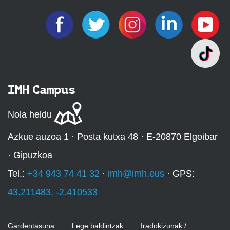
IMH Campus
Nola heldu
Azkue auzoa 1 · Posta kutxa 48 · E-20870 Elgoibar
· Gipuzkoa
Tel.:
+34 943 74 41 32
·
imh@imh.eus
· GPS:
43.211483, -2.410533
Gardentasuna
Lege baldintzak
Iradokizunak /