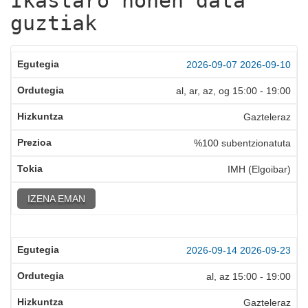
Ikastaro honen data
guztiak
2026-09-07
2026-09-10
al, ar, az, og
15:00
-
19:00
Gazteleraz
%100 subentzionatuta
IMH (Elgoibar)
IZENA EMAN
2026-09-14
2026-09-23
al, az
15:00
-
19:00
Gazteleraz