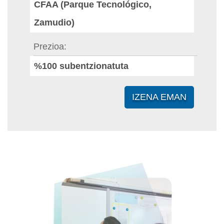
CFAA (Parque Tecnológico,
Zamudio)
Prezioa
%100 subentzionatuta
IZENA EMAN