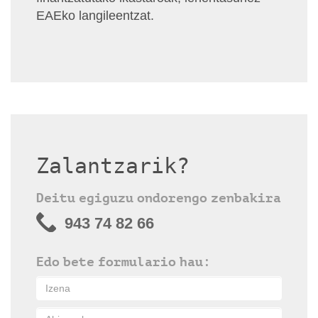
EAEko langileentzat.
Zalantzarik?
Deitu egiguzu ondorengo zenbakira
943 74 82 66
Edo bete formulario hau: