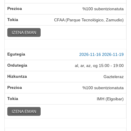
%100 subentzionatuta
CFAA (Parque Tecnológico, Zamudio)
IZENA EMAN
2026-11-16
2026-11-19
al, ar, az, og
15:00
-
19:00
Gazteleraz
%100 subentzionatuta
IMH (Elgoibar)
IZENA EMAN