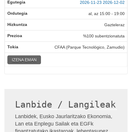
2026-11-23
2026-12-02
al, az
15:00
-
19:00
Gazteleraz
%100 subentzionatuta
CFAA (Parque Tecnológico, Zamudio)
IZENA EMAN
Lanbide / Langileak
Lanbidek, Eusko Jaurlaritzako Ekonomia,
Lan eta Enplegu Sailak eta EGFk
finantzatutako ikastaroak, lehentasunez