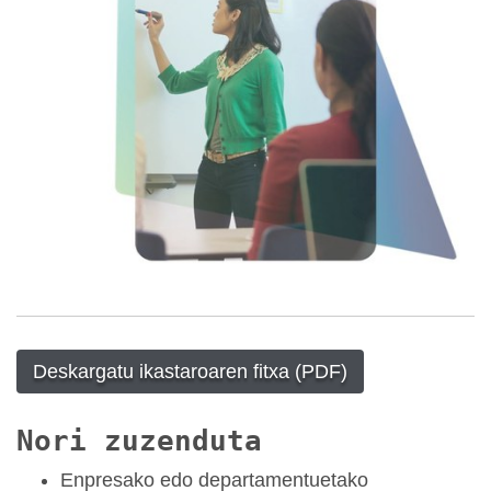
Deskargatu ikastaroaren fitxa (PDF)
Nori zuzenduta
Enpresako edo departamentuetako