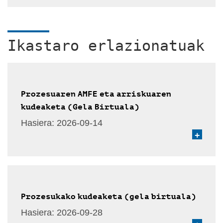
Ikastaro erlazionatuak
Prozesuaren AMFE eta arriskuaren
kudeaketa (Gela Birtuala)
Hasiera:
2026-09-14
+
Prozesukako kudeaketa (gela birtuala)
Hasiera:
2026-09-28