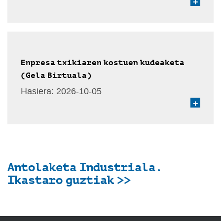
+
Enpresa txikiaren kostuen kudeaketa
(Gela Birtuala)
Hasiera:
2026-10-05
+
Antolaketa Industriala.
Ikastaro guztiak >>