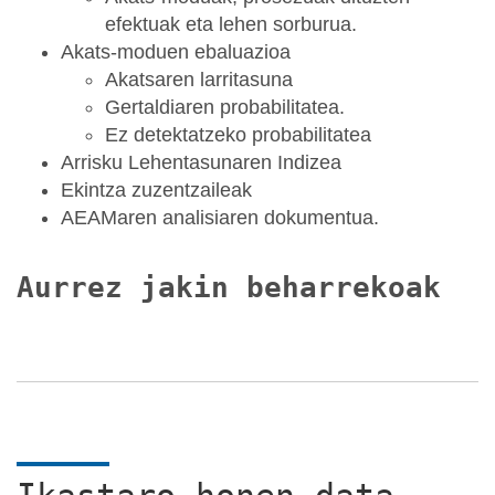
efektuak eta lehen sorburua.
Akats-moduen ebaluazioa
Akatsaren larritasuna
Gertaldiaren probabilitatea.
Ez detektatzeko probabilitatea
Arrisku Lehentasunaren Indizea
Ekintza zuzentzaileak
AEAMaren analisiaren dokumentua.
Aurrez jakin beharrekoak