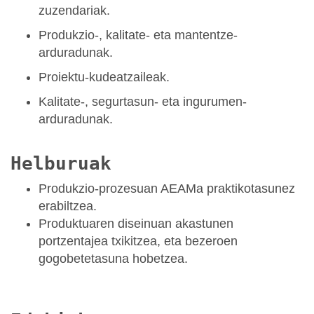
zuzendariak.
Produkzio-, kalitate- eta mantentze-
arduradunak.
Proiektu-kudeatzaileak.
Kalitate-, segurtasun- eta ingurumen-
arduradunak.
Helburuak
Produkzio-prozesuan AEAMa praktikotasunez
erabiltzea.
Produktuaren diseinuan akastunen
portzentajea txikitzea, eta bezeroen
gogobetetasuna hobetzea.