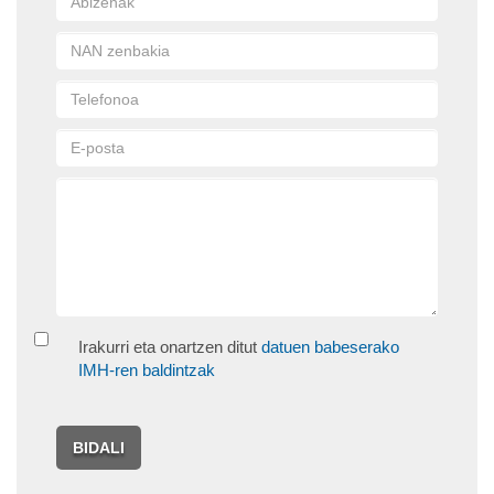
Irakurri eta onartzen ditut
datuen babeserako
IMH-ren baldintzak
BIDALI