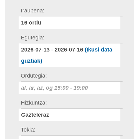
Iraupena
16
ordu
Egutegia
2026-07-13
-
2026-07-16
(Ikusi data
guztiak)
Ordutegia
al, ar, az, og
15:00
-
19:00
Hizkuntza
Gazteleraz
Tokia