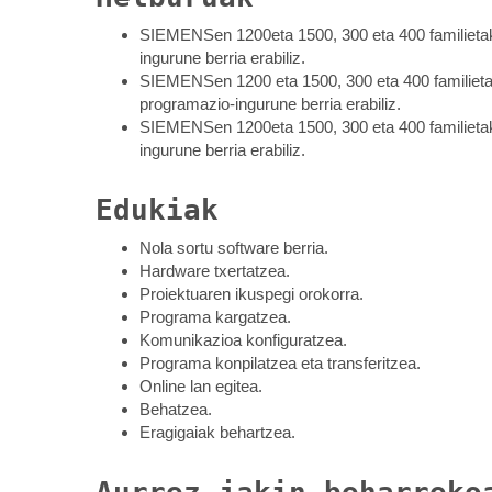
SIEMENSen 1200eta 1500, 300 eta 400 familiet
ingurune berria erabiliz.
SIEMENSen 1200 eta 1500, 300 eta 400 familie
programazio-ingurune berria erabiliz.
SIEMENSen 1200eta 1500, 300 eta 400 familiet
ingurune berria erabiliz.
Edukiak
Nola sortu software berria.
Hardware txertatzea.
Proiektuaren ikuspegi orokorra.
Programa kargatzea.
Komunikazioa konfiguratzea.
Programa konpilatzea eta transferitzea.
Online lan egitea.
Behatzea.
Eragigaiak behartzea.