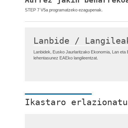
Aurrez jakin beharreko
STEP 7 V5a programatzeko ezagupenak.
Lanbide / Langilea
Lanbidek, Eusko Jaurlaritzako Ekonomia, Lan eta E
lehentasunez EAEko langileentzat.
Ikastaro erlazionatu