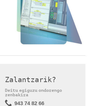
Zalantzarik?
Deitu egiguzu ondorengo
zenbakira
943 74 82 66