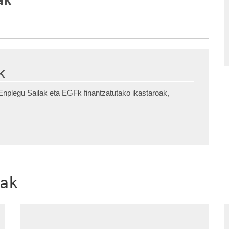
ak
k
nplegu Sailak eta EGFk finantzatutako ikastaroak,
ak