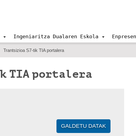
Ingeniaritza Dualaren Eskola
Enprese
Trantsizioa S7-tik TIA portalera
k TIA portalera
GALDETU DATAK