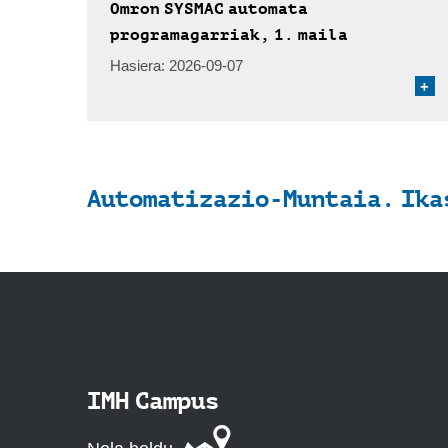
Omron SYSMAC automata
programagarriak, 1. maila
Hasiera:
2026-09-07
+
Automatizazio-Muntaia. Ika
IMH Campus