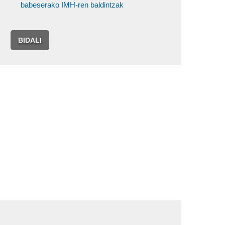
babeserako IMH-ren baldintzak
BIDALI