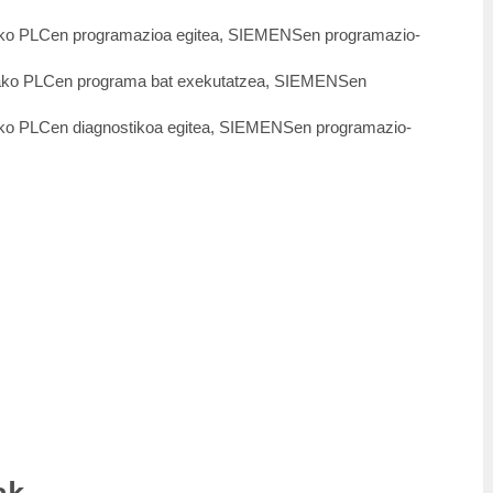
ako PLCen programazioa egitea, SIEMENSen programazio-
tako PLCen programa bat exekutatzea, SIEMENSen
ako PLCen diagnostikoa egitea, SIEMENSen programazio-