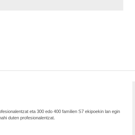
ofesionalentzat eta 300 edo 400 familien S7 ekipoekin lan egin
hi duten profesionalentzat.