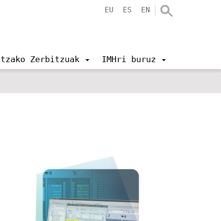
EU
ES
EN
ntzako Zerbitzuak
IMHri buruz