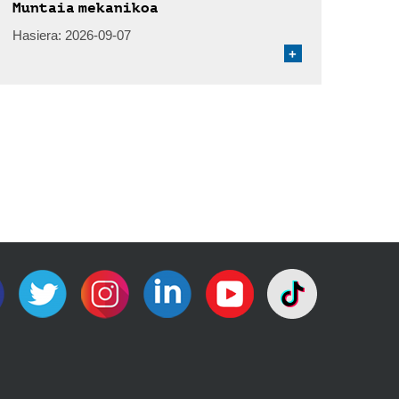
Muntaia mekanikoa
Hasiera:
2026-09-07
+