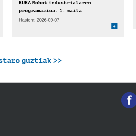
KUKA Robot industrialaren
programazioa. 1. maila
Hasiera:
2026-09-07
+
staro guztiak >>