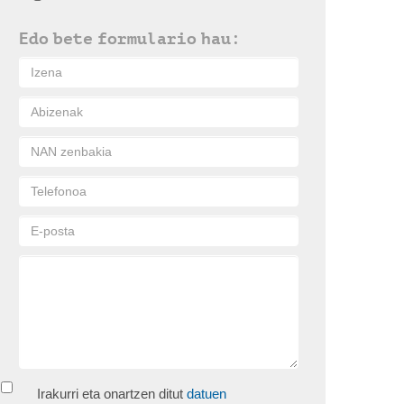
Edo bete formulario hau:
Irakurri eta onartzen ditut
datuen