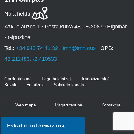
Nola heldu
Azkue auzoa 1 · Posta kutxa 48 · E-20870 Elgoibar
· Gipuzkoa
Tel.:
+34 943 74 41 32
·
imh@imh.eus
· GPS:
43.211483, -2.410533
Gardentasuna
Lege baldintzak
Iradokizunak /
Kexak
Emaitzak
Salaketa kanala
Web mapa
Irisgarritasuna
Kontaktua
Eskatu informazioa