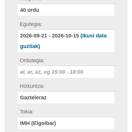
40
ordu
Egutegia
2026-09-21
-
2026-10-15
(Ikusi data
guztiak)
Ordutegia
al, ar, az, og
15:00
-
18:00
Hizkuntza
Gazteleraz
Tokia
IMH (Elgoibar)