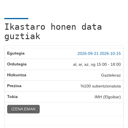
Ikastaro honen data
guztiak
2026-09-21
2026-10-15
al, ar, az, og
15:00
-
18:00
Gazteleraz
%100 subentzionatuta
IMH (Elgoibar)
IZENA EMAN