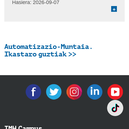
Hasiera:
2026-09-07
+
Automatizazio-Muntaia.
Ikastaro guztiak >>
IMH Campus