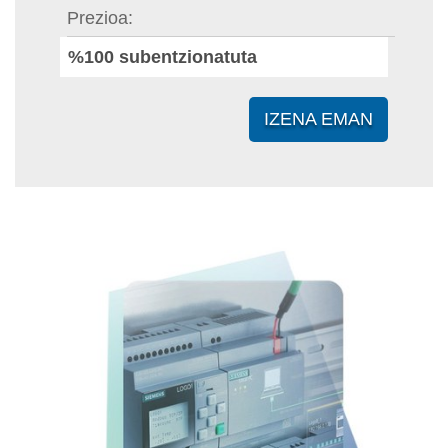
Prezioa
%100 subentzionatuta
IZENA EMAN