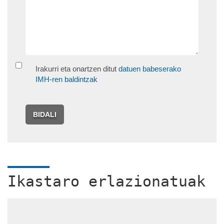
Irakurri eta onartzen ditut
datuen babeserako
IMH-ren baldintzak
BIDALI
Ikastaro erlazionatuak