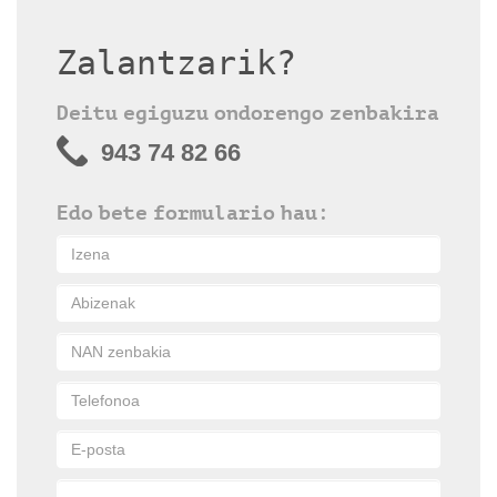
Zalantzarik?
Deitu egiguzu ondorengo zenbakira
943 74 82 66
Edo bete formulario hau: