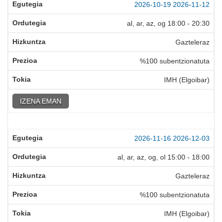
2026-10-19
2026-11-12
al, ar, az, og
18:00
-
20:30
Gazteleraz
%100 subentzionatuta
IMH (Elgoibar)
IZENA EMAN
2026-11-16
2026-12-03
al, ar, az, og, ol
15:00
-
18:00
Gazteleraz
%100 subentzionatuta
IMH (Elgoibar)