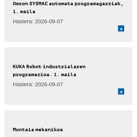
Omron SYSMAC automata programagarriak,
1. maila
Hasiera:
2026-09-07
+
KUKA Robot industrialaren
programazioa. 1. maila
Hasiera:
2026-09-07
+
Muntaia mekanikoa