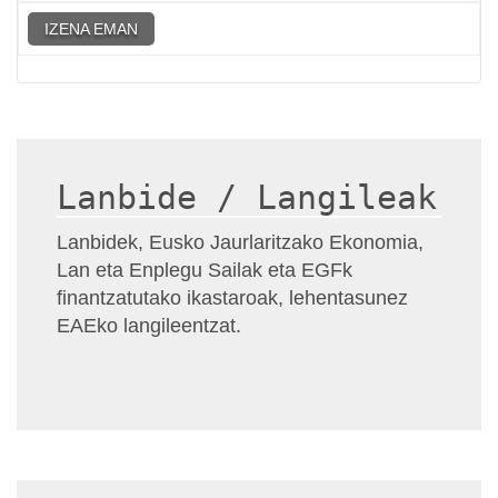
IZENA EMAN
Lanbide / Langileak
Lanbidek, Eusko Jaurlaritzako Ekonomia,
Lan eta Enplegu Sailak eta EGFk
finantzatutako ikastaroak, lehentasunez
EAEko langileentzat.