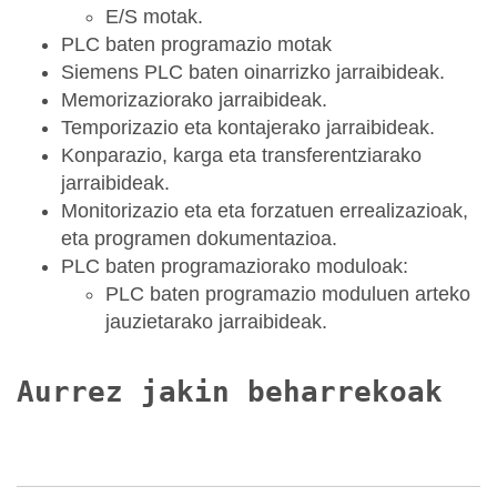
E/S motak.
PLC baten programazio motak
Siemens PLC baten oinarrizko jarraibideak.
Memorizaziorako jarraibideak.
Temporizazio eta kontajerako jarraibideak.
Konparazio, karga eta transferentziarako
jarraibideak.
Monitorizazio eta eta forzatuen errealizazioak,
eta programen dokumentazioa.
PLC baten programaziorako moduloak:
PLC baten programazio moduluen arteko
jauzietarako jarraibideak.
Aurrez jakin beharrekoak