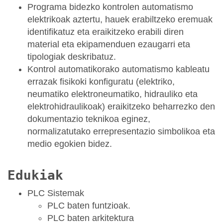
Programa bidezko kontrolen automatismo
elektrikoak aztertu, hauek erabiltzeko eremuak
identifikatuz eta eraikitzeko erabili diren
material eta ekipamenduen ezaugarri eta
tipologiak deskribatuz.
Kontrol automatikorako automatismo kableatu
errazak fisikoki konfiguratu (elektriko,
neumatiko elektroneumatiko, hidrauliko eta
elektrohidraulikoak) eraikitzeko beharrezko den
dokumentazio teknikoa eginez,
normalizatutako errepresentazio simbolikoa eta
medio egokien bidez.
Edukiak
PLC Sistemak
PLC baten funtzioak.
PLC baten arkitektura