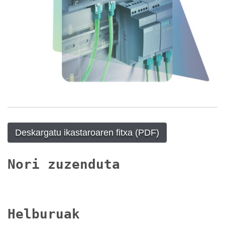
Deskargatu ikastaroaren fitxa (PDF)
Nori zuzenduta
Helburuak