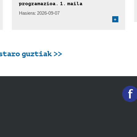
programazioa. 1. maila
Hasiera:
2026-09-07
+
staro guztiak >>