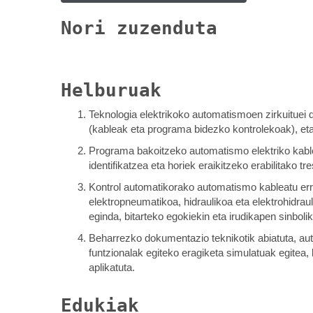
Nori zuzenduta
Helburuak
Teknologia elektrikoko automatismoen zirkuituei 
(kableak eta programa bidezko kontrolekoak), eta
Programa bakoitzeko automatismo elektriko kable
identifikatzea eta horiek eraikitzeko erabilitako t
Kontrol automatikorako automatismo kableatu erra
elektropneumatikoa, hidraulikoa eta elektrohidra
eginda, bitarteko egokiekin eta irudikapen sinbolik
Beharrezko dokumentazio teknikotik abiatuta, au
funtzionalak egiteko eragiketa simulatuak egitea,
aplikatuta.
Edukiak