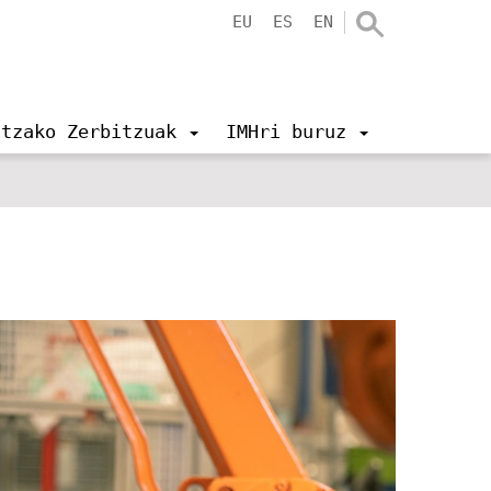
EU
ES
EN
ntzako Zerbitzuak
IMHri buruz