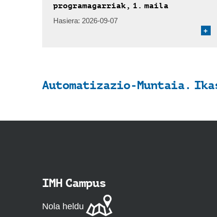
programagarriak, 1. maila
Hasiera:
2026-09-07
+
Automatizazio-Muntaia. Ika
IMH Campus
Nola heldu