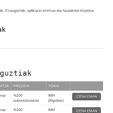
ak. Ezaugarriak, aplikazio-eremua eta hautaketa-irizpidea.
ak
guztiak
NTZA
PREZIOA
TOKIA
eraz
%100
IMH
IZENA EMAN
subentzionatuta
(Elgoibar)
eraz
%100
IMH
IZENA EMAN