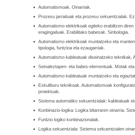
Automatismoak. Oinarriak.
Prozesu jarraituak eta prozesu sekuentzialak. Ez
Automatismo elektrikoak egiteko erabiltzen diren
eragingailuak. Erabilitako babesak. Sinbologia.
Automatismo elektrikoak muntatzeko eta mantentze
tipologia, funtzioa eta ezaugarriak.
Automatismo kableatuak diseinatzeko teknikak. Ag
Seinaleztapen- eta babes-elementuak. Motak eta 
Automatismo kableatuak muntatzeko eta egiaztat
Eskuliburu teknikoak. Automatismoak konfiguratz
proiektuak.
Sistema automatiko sekuentzialak: kableatuak eta
Konbinazio-logika: Logika bitarraren oinarria. Si
Funtzio logiko konbinazionalak.
Logika sekuentziala: Sistema sekuentzialen oinar