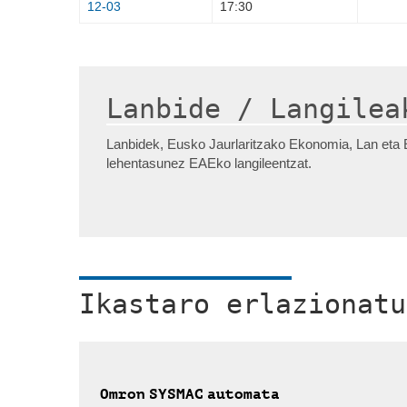
12-03
17:30
Lanbide / Langilea
Lanbidek, Eusko Jaurlaritzako Ekonomia, Lan eta E
lehentasunez EAEko langileentzat.
Ikastaro erlazionatu
Omron SYSMAC automata