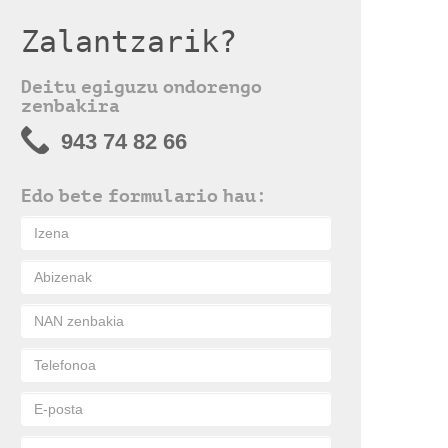
Zalantzarik?
Deitu egiguzu ondorengo
zenbakira
943 74 82 66
Edo bete formulario hau: