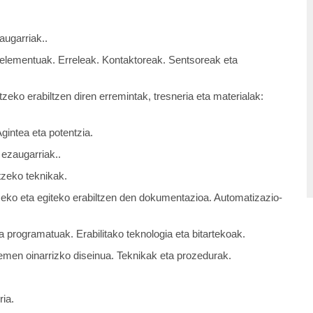
augarriak..
 elementuak. Erreleak. Kontaktoreak. Sentsoreak eta
ko erabiltzen diren erremintak, tresneria eta materialak:
intea eta potentzia.
ezaugarriak..
zeko teknikak.
eko eta egiteko erabiltzen den dokumentazioa. Automatizazio-
 programatuak. Erabilitako teknologia eta bitartekoak.
stemen oinarrizko diseinua. Teknikak eta prozedurak.
ria.