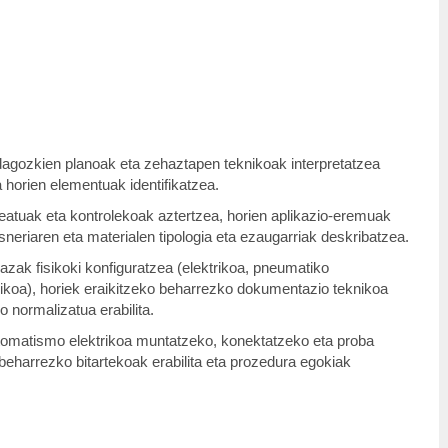
dagozkien planoak eta zehaztapen teknikoak interpretatzea
 horien elementuak identifikatzea.
atuak eta kontrolekoak aztertzea, horien aplikazio-eremuak
resneriaren eta materialen tipologia eta ezaugarriak deskribatzea.
zak fisikoki konfiguratzea (elektrikoa, pneumatiko
ulikoa), horiek eraikitzeko beharrezko dokumentazio teknikoa
o normalizatua erabilita.
tomatismo elektrikoa muntatzeko, konektatzeko eta proba
 beharrezko bitartekoak erabilita eta prozedura egokiak