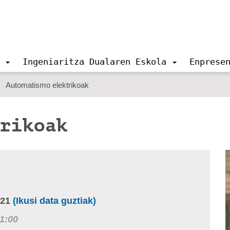
Ingeniaritza Dualaren Eskola
Enprese
Automatismo elektrikoak
trikoak
-21
(Ikusi data guztiak)
1:00