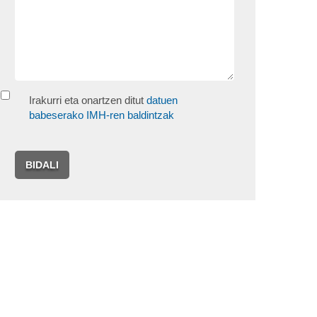
Irakurri eta onartzen ditut
datuen
babeserako IMH-ren baldintzak
BIDALI