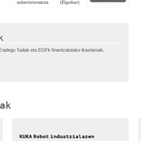
subentzionatuta
(Elgoibar)
k
nplegu Sailak eta EGFk finantzatutako ikastaroak,
ak
KUKA Robot industrialaren