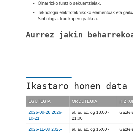
Oinarrizko funtzio sekuentzialak.
Teknologia elektroteknikoko elementuak eta gailu
Sinbologia. Irudikapen grafikoa.
Aurrez jakin beharreko
Ikastaro honen data 
EGUTEGIA
ORDUTEGIA
HIZKU
2026-09-28
2026-
al, ar, az, og
18:00
-
Gaztel
10-21
21:00
2026-11-09
2026-
al, ar, az, og
15:00
-
Gaztel