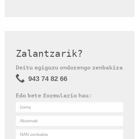
Zalantzarik?
Deitu egiguzu ondorengo zenbakira
943 74 82 66
Edo bete formulario hau: