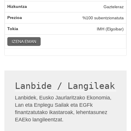
Gazteleraz
%100 subentzionatuta
IMH (Elgoibar)
IZENA EMAN
Lanbide / Langileak
Lanbidek, Eusko Jaurlaritzako Ekonomia,
Lan eta Enplegu Sailak eta EGFk
finantzatutako ikastaroak, lehentasunez
EAEko langileentzat.