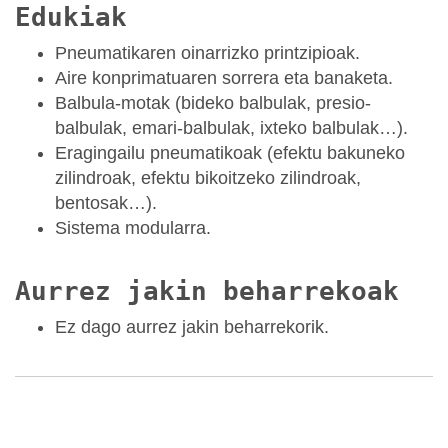
Edukiak
Pneumatikaren oinarrizko printzipioak.
Aire konprimatuaren sorrera eta banaketa.
Balbula-motak (bideko balbulak, presio-
balbulak, emari-balbulak, ixteko balbulak…).
Eragingailu pneumatikoak (efektu bakuneko
zilindroak, efektu bikoitzeko zilindroak,
bentosak…).
Sistema modularra.
Aurrez jakin beharrekoak
Ez dago aurrez jakin beharrekorik.