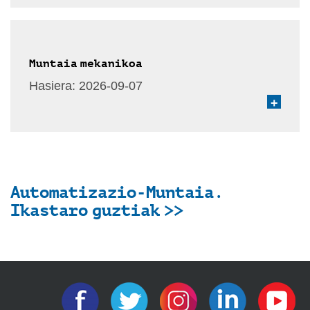
Muntaia mekanikoa
Hasiera:
2026-09-07
+
Automatizazio-Muntaia.
Ikastaro guztiak >>