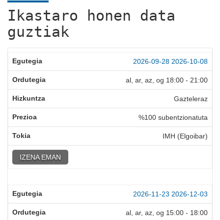
Ikastaro honen data
guztiak
2026-09-28
2026-10-08
al, ar, az, og
18:00
-
21:00
Gazteleraz
%100 subentzionatuta
IMH (Elgoibar)
IZENA EMAN
2026-11-23
2026-12-03
al, ar, az, og
15:00
-
18:00