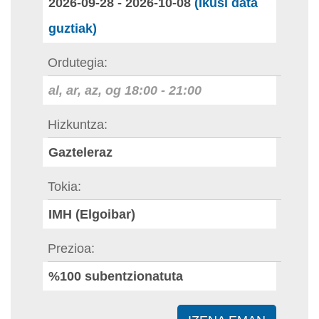
2026-09-28
-
2026-10-08
(Ikusi data
guztiak)
Ordutegia
al, ar, az, og
18:00
-
21:00
Hizkuntza
Gazteleraz
Tokia
IMH (Elgoibar)
Prezioa
%100 subentzionatuta