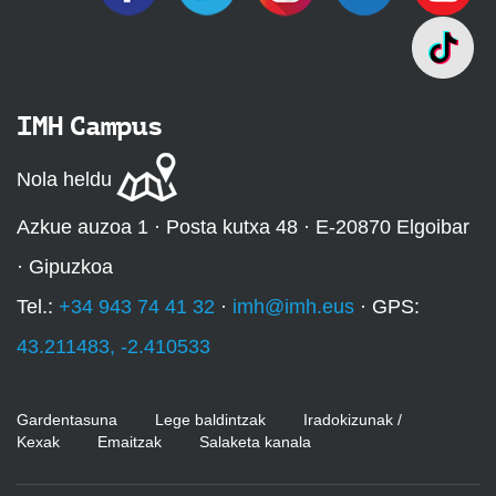
IMH Campus
Nola heldu
Azkue auzoa 1 · Posta kutxa 48 · E-20870 Elgoibar
· Gipuzkoa
Tel.:
+34 943 74 41 32
·
imh@imh.eus
· GPS:
43.211483, -2.410533
Gardentasuna
Lege baldintzak
Iradokizunak /
Kexak
Emaitzak
Salaketa kanala