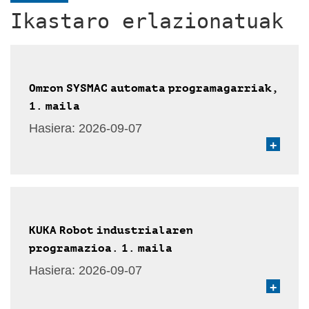
Ikastaro erlazionatuak
Omron SYSMAC automata programagarriak,
1. maila
Hasiera:
2026-09-07
+
KUKA Robot industrialaren
programazioa. 1. maila
Hasiera:
2026-09-07
+