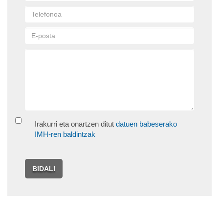
Irakurri eta onartzen ditut
datuen babeserako
IMH-ren baldintzak
BIDALI