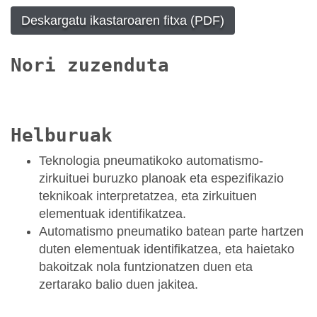
Deskargatu ikastaroaren fitxa (PDF)
Nori zuzenduta
Helburuak
Teknologia pneumatikoko automatismo-
zirkuituei buruzko planoak eta espezifikazio
teknikoak interpretatzea, eta zirkuituen
elementuak identifikatzea.
Automatismo pneumatiko batean parte hartzen
duten elementuak identifikatzea, eta haietako
bakoitzak nola funtzionatzen duen eta
zertarako balio duen jakitea.