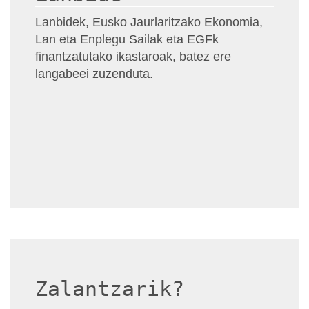
Lanbidek, Eusko Jaurlaritzako Ekonomia,
Lan eta Enplegu Sailak eta EGFk
finantzatutako ikastaroak, batez ere
langabeei zuzenduta.
Zalantzarik?