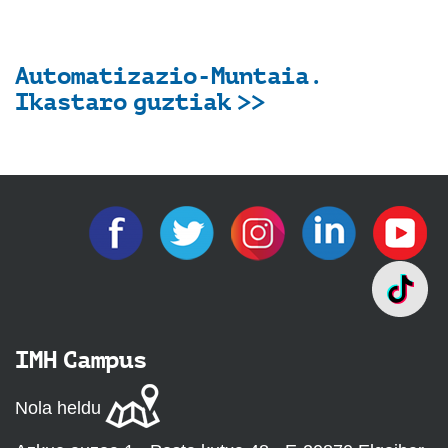
Automatizazio-Muntaia.
Ikastaro guztiak >>
IMH Campus
Nola heldu