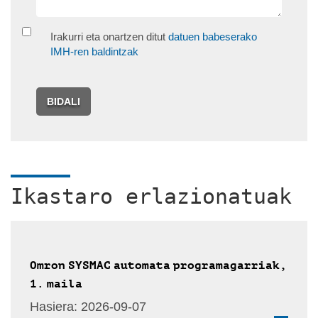
Irakurri eta onartzen ditut
datuen babeserako
IMH-ren baldintzak
BIDALI
Ikastaro erlazionatuak
Omron SYSMAC automata programagarriak,
1. maila
Hasiera:
2026-09-07