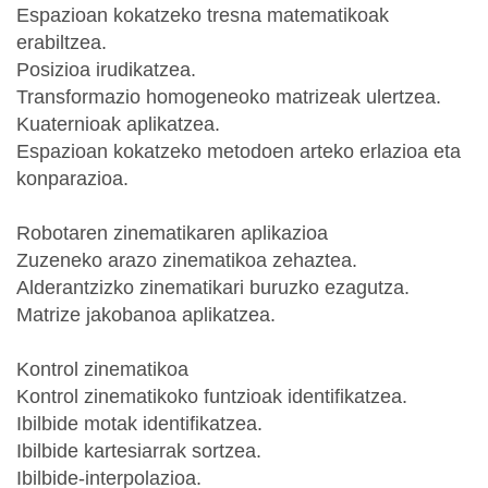
Espazioan kokatzeko tresna matematikoak
erabiltzea.
Posizioa irudikatzea.
Transformazio homogeneoko matrizeak ulertzea.
Kuaternioak aplikatzea.
Espazioan kokatzeko metodoen arteko erlazioa eta
konparazioa.
Robotaren zinematikaren aplikazioa
Zuzeneko arazo zinematikoa zehaztea.
Alderantzizko zinematikari buruzko ezagutza.
Matrize jakobanoa aplikatzea.
Kontrol zinematikoa
Kontrol zinematikoko funtzioak identifikatzea.
Ibilbide motak identifikatzea.
Ibilbide kartesiarrak sortzea.
Ibilbide-interpolazioa.