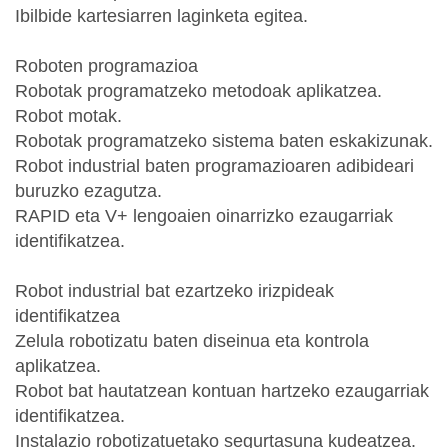
Ibilbide kartesiarren laginketa egitea.
Roboten programazioa
Robotak programatzeko metodoak aplikatzea.
Robot motak.
Robotak programatzeko sistema baten eskakizunak.
Robot industrial baten programazioaren adibideari
buruzko ezagutza.
RAPID eta V+ lengoaien oinarrizko ezaugarriak
identifikatzea.
Robot industrial bat ezartzeko irizpideak
identifikatzea
Zelula robotizatu baten diseinua eta kontrola
aplikatzea.
Robot bat hautatzean kontuan hartzeko ezaugarriak
identifikatzea.
Instalazio robotizatuetako segurtasuna kudeatzea.