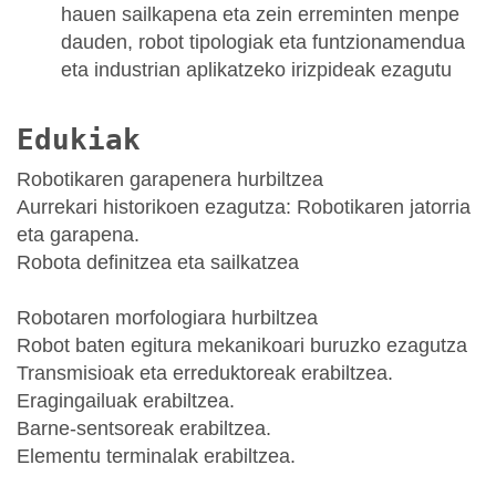
hauen sailkapena eta zein erreminten menpe
dauden, robot tipologiak eta funtzionamendua
eta industrian aplikatzeko irizpideak ezagutu
Edukiak
Robotikaren garapenera hurbiltzea
Aurrekari historikoen ezagutza: Robotikaren jatorria
eta garapena.
Robota definitzea eta sailkatzea
Robotaren morfologiara hurbiltzea
Robot baten egitura mekanikoari buruzko ezagutza
Transmisioak eta erreduktoreak erabiltzea.
Eragingailuak erabiltzea.
Barne-sentsoreak erabiltzea.
Elementu terminalak erabiltzea.