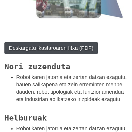
Deskargatu ikastaroaren fitxa (PDF)
Nori zuzenduta
Robotikaren jatorria eta zertan datzan ezagutu,
hauen sailkapena eta zein erreminten menpe
dauden, robot tipologiak eta funtzionamendua
eta industrian aplikatzeko irizpideak ezagutu
Helburuak
Robotikaren jatorria eta zertan datzan ezagutu,