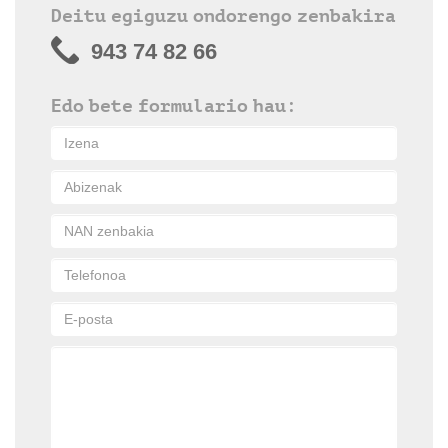
Deitu egiguzu ondorengo zenbakira
943 74 82 66
Edo bete formulario hau: