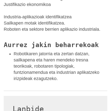
Justifikazio ekonomikoa
Industria-aplikazioak identifikatzea
Sailkapen motak identifikatzea.
Roboten eta sektore berrien aplikazio industriala.
Aurrez jakin beharrekoak
Robotikaren jatorria eta zertan datzan,
sailkapena eta haren mendeko tresna
teorikoak, robotaren tipologiak,
funtzionamendua eta industrian aplikatzeko
irizpideak ezagutzeko.
Lanbide