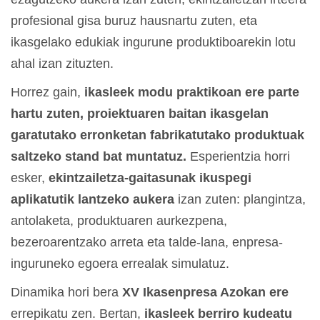
profesional gisa buruz hausnartu zuten, eta
ikasgelako edukiak ingurune produktiboarekin lotu
ahal izan zituzten.
Horrez gain,
ikasleek modu praktikoan ere parte
hartu zuten, proiektuaren baitan ikasgelan
garatutako erronketan fabrikatutako produktuak
saltzeko stand bat muntatuz.
Esperientzia horri
esker,
ekintzailetza-gaitasunak ikuspegi
aplikatutik lantzeko aukera
izan zuten: plangintza,
antolaketa, produktuaren aurkezpena,
bezeroarentzako arreta eta talde-lana, enpresa-
inguruneko egoera errealak simulatuz.
Dinamika hori bera
XV Ikasenpresa Azokan ere
errepikatu zen. Bertan,
ikasleek berriro kudeatu