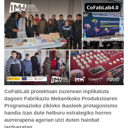
CoFabLab proiektuan zuzenean inplikatuta
dagoen Fabrikazio Mekanikoko Produkzioaren
Programazioko zikloko ikasleek protagonismo
handia izan dute helburu estrategiko horren
aurrerapena agerian utzi duten hainbat
jardueratan.