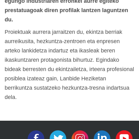
egungo industriaren erronkei aurre egiteko
prestatuagoak diren profilak lantzen laguntzen
du.
Proiektuak aurrera jarraitzen du, ekintza berriak
aurreikusita, hezkuntza-zentroen eta enpresen
arteko lankidetza indartuz eta ikasleak beren
ikaskuntzaren protagonista bihurtuz. Egindako
bideak berresten du ekintzailetza, irteera profesional
posiblea izateaz gain, Lanbide Heziketan
berrikuntza sustatzeko hezkuntza-tresna indartsua
dela.