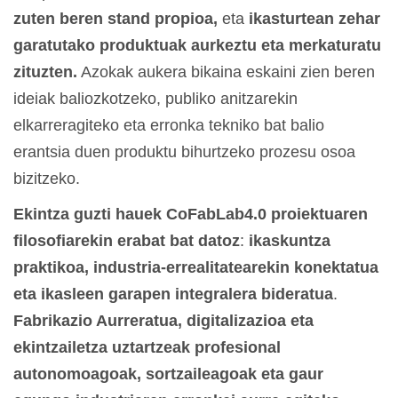
zuten beren stand propioa,
eta
ikasturtean zehar
garatutako produktuak aurkeztu eta merkaturatu
zituzten.
Azokak aukera bikaina eskaini zien beren
ideiak baliozkotzeko, publiko anitzarekin
elkarreragiteko eta erronka tekniko bat balio
erantsia duen produktu bihurtzeko prozesu osoa
bizitzeko.
Ekintza guzti hauek CoFabLab4.0 proiektuaren
filosofiarekin erabat bat datoz
:
ikaskuntza
praktikoa, industria-errealitatearekin konektatua
eta ikasleen garapen integralera bideratua
.
Fabrikazio Aurreratua, digitalizazioa eta
ekintzailetza uztartzeak profesional
autonomoagoak, sortzaileagoak eta gaur