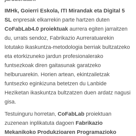
IMHk, Goierri Eskola, ITI Mirandak eta Digital 5
SL
enpresak elkarrekin parte hartzen duten
CoFabLab4.0 proiektuak
aurrera egiten jarraitzen
du, urrats sendoz, Fabrikazio Aurreratuarekin
lotutako ikaskuntza-metodologia berriak bultzatzeko
eta etorkizuneko jardun profesionalerako
funtsezkoak diren gaitasunak garatzeko
helburuarekin. Horien artean, ekintzailetzak
funtsezko eginkizuna betetzen du Lanbide
Heziketan ikaskuntza bultzatzen duen ardatz nagusi
gisa.
Testuinguru horretan,
CoFabLab
proiektuan
zuzenean inplikatuta dagoen
Fabrikazio
Mekanikoko Produkzioaren Programazioko