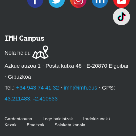
IMH Campus
Nola heldu
Azkue auzoa 1 · Posta kutxa 48 · E-20870 Elgoibar
· Gipuzkoa
Tel.:
+34 943 74 41 32
·
imh@imh.eus
· GPS:
43.211483, -2.410533
Gardentasuna
Lege baldintzak
Iradokizunak /
Kexak
Emaitzak
Salaketa kanala