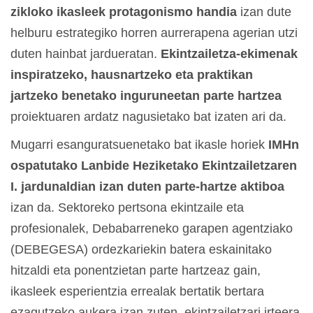
zikloko ikasleek protagonismo handia
izan dute
helburu estrategiko horren aurrerapena agerian utzi
duten hainbat jardueratan.
Ekintzailetza-ekimenak
inspiratzeko, hausnartzeko eta praktikan
jartzeko
benetako inguruneetan parte hartzea
proiektuaren ardatz nagusietako bat izaten ari da.
Mugarri esanguratsuenetako bat ikasle horiek
IMHn
ospatutako Lanbide Heziketako Ekintzailetzaren
I. jardunaldian izan duten parte-hartze aktiboa
izan da. Sektoreko pertsona ekintzaile eta
profesionalek, Debabarreneko garapen agentziako
(DEBEGESA) ordezkariekin batera eskainitako
hitzaldi eta ponentzietan parte hartzeaz gain,
ikasleek esperientzia errealak bertatik bertara
ezagutzeko aukera izan zuten, ekintzailetzari irteera