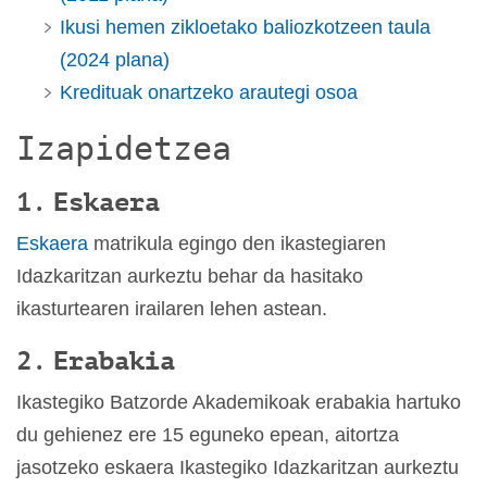
Ikusi hemen zikloetako baliozkotzeen taula
(2024 plana)
Kredituak onartzeko arautegi osoa
Izapidetzea
1. Eskaera
Eskaera
matrikula egingo den ikastegiaren
Idazkaritzan aurkeztu behar da hasitako
ikasturtearen irailaren lehen astean.
2. Erabakia
Ikastegiko Batzorde Akademikoak erabakia hartuko
du gehienez ere 15 eguneko epean, aitortza
jasotzeko eskaera Ikastegiko Idazkaritzan aurkeztu