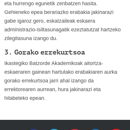
eta hurrengo egunetik zenbatzen hasita.
Gehieneko epea berariazko erabakia jakinarazi
gabe igaroz gero, eskatzaileak eskaera
administrazio-isiltasunagatik ezeztatutzat hartzeko
zilegitasuna izango du.
3. Gorako errekurtsoa
Ikastegiko Batzorde Akademikoak aitortza-
eskaeraren gainean hartutako erabakiaren aurka
gorako errekurtsoa jarri ahal izango da
errektorearen aurrean, hura jakinarazi eta
hilabeteko epean.