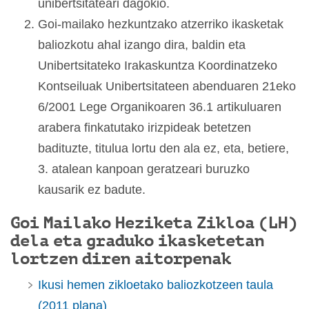
unibertsitateari dagokio.
Goi-mailako hezkuntzako atzerriko ikasketak
baliozkotu ahal izango dira, baldin eta
Unibertsitateko Irakaskuntza Koordinatzeko
Kontseiluak Unibertsitateen abenduaren 21eko
6/2001 Lege Organikoaren 36.1 artikuluaren
arabera finkatutako irizpideak betetzen
badituzte, titulua lortu den ala ez, eta, betiere,
3. atalean kanpoan geratzeari buruzko
kausarik ez badute.
Goi Mailako Heziketa Zikloa (LH)
dela eta graduko ikasketetan
lortzen diren aitorpenak
Ikusi hemen zikloetako baliozkotzeen taula
(2011 plana)