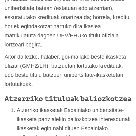
unibertsitate batean (estatuan edo atzerrian),
eskuratutako kredituak onartzea da; horrela, kreditu
horiek egindakotzat hartuko dira ikaslea
matrikulatuta dagoen UPV/EHUko titulu ofiziala
lortzeari begira.
Aitor daitezke, halaber, goi-mailako beste ikasketa
ofizial (GMHZ/LH) batzuetan lortutako kredituak,
edo beste titulu batzuen unibertsitate-ikasketetan
lortutakoak.
Atzerriko tituluak baliozkotzea
Atzerriko ikasketak Espainiako unibertsitate-
ikasketa partzialekin baliozkotzea interesdunak
ikasketak egin nahi dituen Espainiako