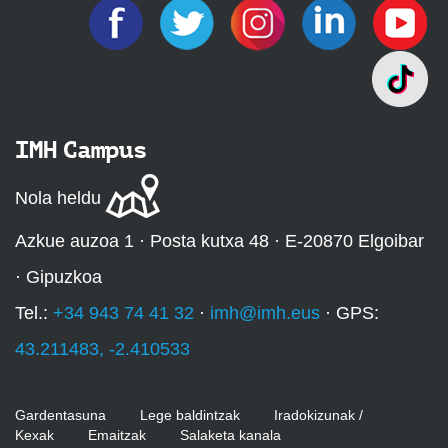
IMH Campus
Nola heldu
Azkue auzoa 1 · Posta kutxa 48 · E-20870 Elgoibar
· Gipuzkoa
Tel.:
+34 943 74 41 32
·
imh@imh.eus
· GPS:
43.211483, -2.410533
Gardentasuna
Lege baldintzak
Iradokizunak /
Kexak
Emaitzak
Salaketa kanala