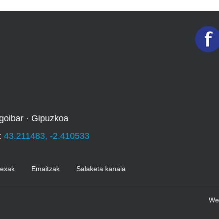
goibar · Gipuzkoa
:
43.211483, -2.410533
Kexak
Emaitzak
Salaketa kanala
We