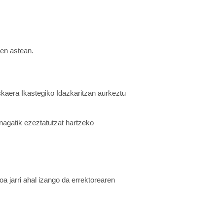
hen astean.
kaera Ikastegiko Idazkaritzan aurkeztu
nagatik ezeztatutzat hartzeko
 jarri ahal izango da errektorearen