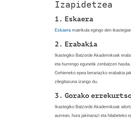
Izapidetzea
1. Eskaera
Eskaera
matrikula egingo den ikastegiar
2. Erabakia
Ikastegiko Batzorde Akademikoak erabak
eta hurrengo egunetik zenbatzen hasita.
Gehieneko epea berariazko erabakia jaki
zilegitasuna izango du.
3. Gorako errekurts
Ikastegiko Batzorde Akademikoak aitortz
aurrean, hura jakinarazi eta hilabeteko 