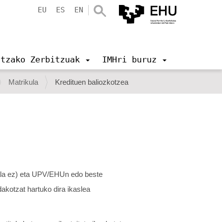
EU
ES
EN
ntzako Zerbitzuak
IMHri buruz
Matrikula
Kredituen baliozkotzea
i ala ez) eta UPV/EHUn edo beste
dakotzat hartuko dira ikaslea