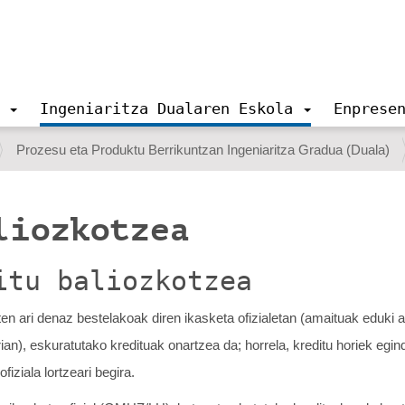
Ingeniaritza Dualaren Eskola
Enprese
Prozesu eta Produktu Berrikuntzan Ingeniaritza Gradua (Duala)
liozkotzea
itu baliozkotzea
giten ari denaz bestelakoak diren ikasketa ofizialetan (amaituak eduk
ian), eskuratutako kredituak onartzea da; horrela, kreditu horiek egin
iziala lortzeari begira.