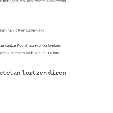
 titulu batzuen unibertsitate-ikasketetan
 egin nahi dituen Espainiako
rakaskuntza Koordinatzeko Kontseiluak
eak betetzen badituzte, titulua lortu
ketetan lortzen diren