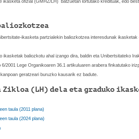
te ikasketa ofizial (GMHZ/LH) batzuetan lortutako kredituak, edo beste
baliozkotzea
bertsitate-ikasketa partzialekin baliozkotzea interesdunak ikasketak
 ikasketak baliozkotu ahal izango dira, baldin eta Unibertsitateko I
/2001 Lege Organikoaren 36.1 artikuluaren arabera finkatutako irizpid
an kanpoan geratzeari buruzko kausarik ez badute.
 Zikloa (LH) dela eta graduko ikas
een taula (2011 plana)
een taula (2024 plana)
a