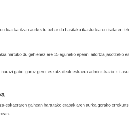
en Idazkaritzan aurkeztu behar da hasitako ikasturtearen irailaren le
ia hartuko du gehienez ere 15 eguneko epean, aitortza jasotzeko es
narazi gabe igaroz gero, eskatzaileak eskaera administrazio-isiltasu
oa
a-eskaeraren gainean hartutako erabakiaren aurka gorako errekurtsoa
epean.