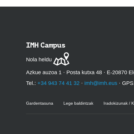
IMH Campus
Nola heldu
Azkue auzoa 1 · Posta kutxa 48 · E-20870 El
Tel.:
+34 943 74 41 32
·
imh@imh.eus
· GPS
Gardentasuna
Lege baldintzak
Iradokizunak / 