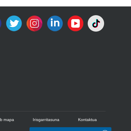
b mapa
Irisgarritasuna
Kontaktua