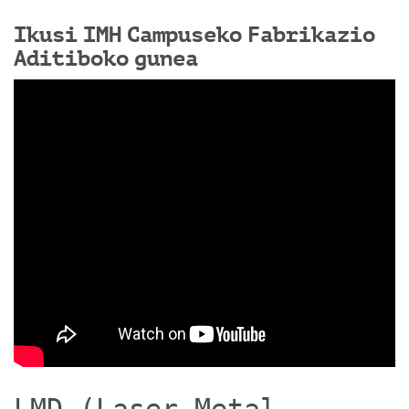
Ikusi IMH Campuseko Fabrikazio
Aditiboko gunea
LMD (Laser Metal