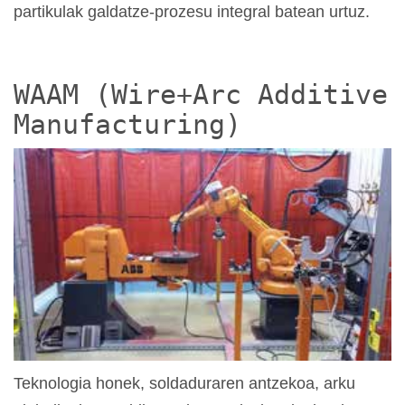
partikulak galdatze-prozesu integral batean urtuz.
WAAM (Wire+Arc Additive
Manufacturing)
Teknologia honek, soldaduraren antzekoa, arku