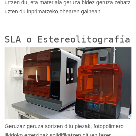
urtzen du, eta materiala geruza bidez geruza zehatz
uzten du inprimatzeko ohearen gainean.
SLA o Estereolitografía
Geruzaz geruza sortzen ditu piezak, fotopolimero
likidoko erretxinak solidifikatzen dituen laser