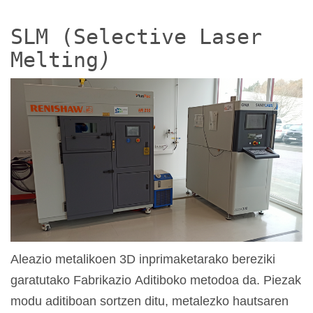
SLM (Selective Laser
Melting
)
Aleazio metalikoen 3D inprimaketarako bereziki
garatutako Fabrikazio Aditiboko metodoa da. Piezak
modu aditiboan sortzen ditu, metalezko hautsaren