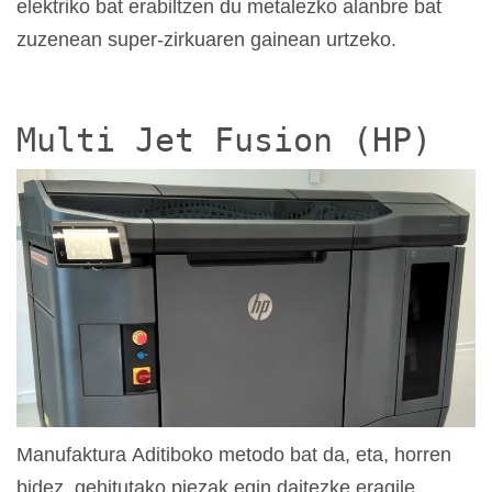
elektriko bat erabiltzen du metalezko alanbre bat
zuzenean super-zirkuaren gainean urtzeko.
Multi Jet Fusion (HP)
Manufaktura Aditiboko metodo bat da, eta, horren
bidez, gehitutako piezak egin daitezke eragile