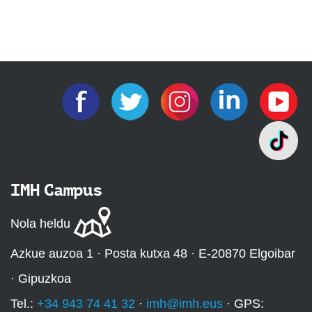
IMH Campus
Nola heldu
Azkue auzoa 1 · Posta kutxa 48 · E-20870 Elgoibar
· Gipuzkoa
Tel.:
+34 943 74 41 32
·
imh@imh.eus
· GPS: