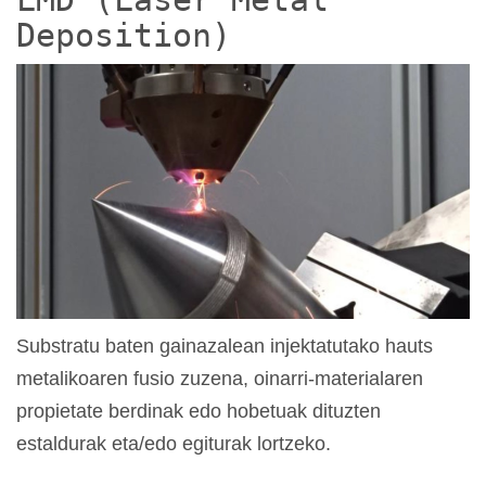
Deposition)
Substratu baten gainazalean injektatutako hauts
metalikoaren fusio zuzena, oinarri-materialaren
propietate berdinak edo hobetuak dituzten
estaldurak eta/edo egiturak lortzeko.