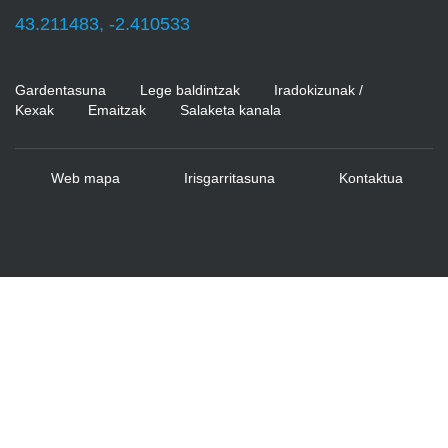
43.211483, -2.410533
Gardentasuna
Lege baldintzak
Iradokizunak /
Kexak
Emaitzak
Salaketa kanala
Web mapa
Irisgarritasuna
Kontaktua