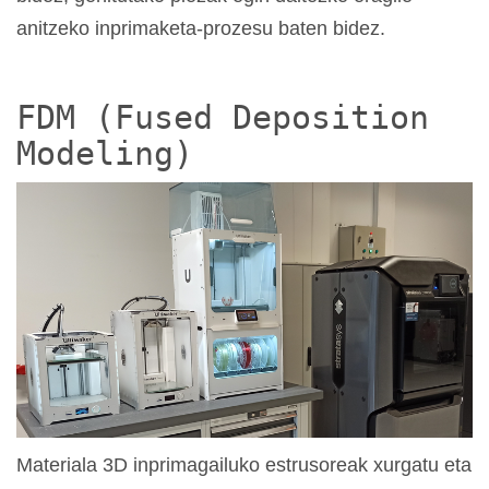
anitzeko inprimaketa-prozesu baten bidez.
FDM (Fused Deposition
Modeling)
Materiala 3D inprimagailuko estrusoreak xurgatu eta