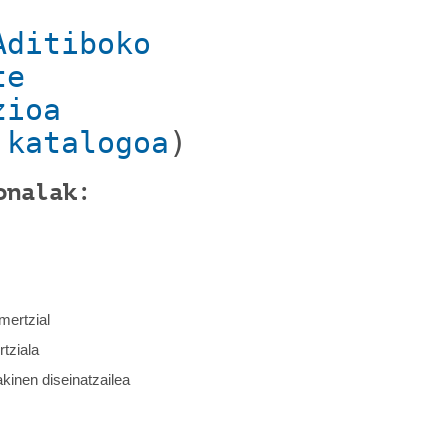
Aditiboko
te
zioa
u
katalogoa
)
onalak:
mertzial
tziala
kinen diseinatzailea