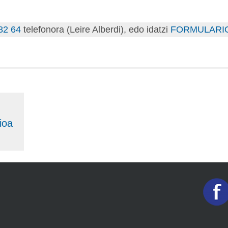
82 64
telefonora (Leire Alberdi), edo idatzi
FORMULARI
ioa