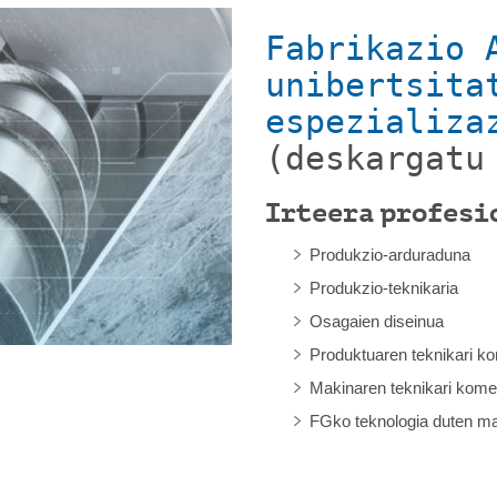
Fabrikazio 
unibertsita
espezializa
(deskargat
Irteera profesi
Produkzio-arduraduna
Produkzio-teknikaria
Osagaien diseinua
Produktuaren teknikari ko
Makinaren teknikari komer
FGko teknologia duten ma