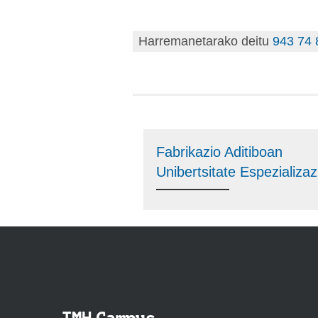
Harremanetarako deitu
943 74 
Fabrikazio Aditiboan
Unibertsitate Espezializaz
IMH Campus