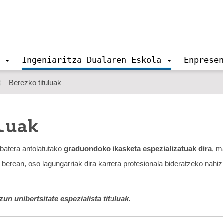
Ingeniaritza Dualaren Eskola
Enprese
Berezko tituluak
luak
 batera antolatutako
graduondoko ikasketa espezializatuak dira
, m
a berean, oso lagungarriak dira karrera profesionala bideratzeko nahiz
un unibertsitate espezialista tituluak.