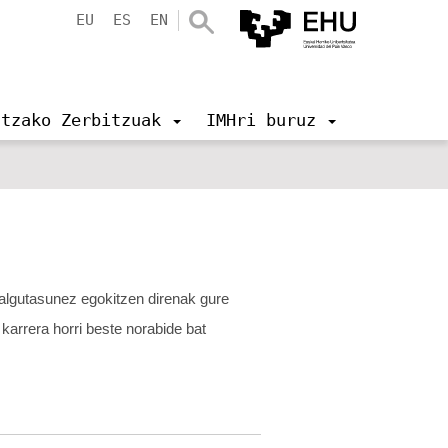
EU
ES
EN
ntzako Zerbitzuak
IMHri buruz
algutasunez egokitzen direnak gure
 karrera horri beste norabide bat