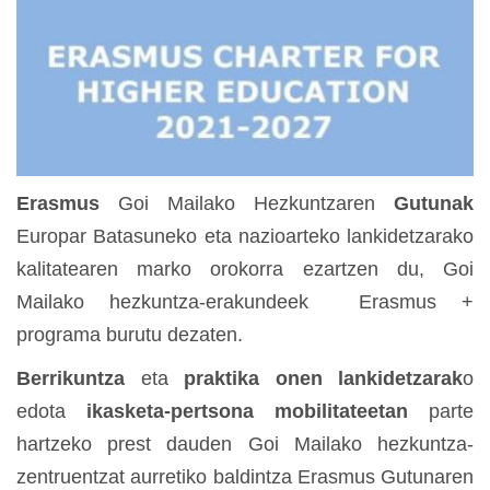
Erasmus
Goi Mailako Hezkuntzaren
Gutunak
Europar Batasuneko eta nazioarteko lankidetzarako
kalitatearen marko orokorra ezartzen du, Goi
Mailako hezkuntza-erakundeek Erasmus +
programa burutu dezaten.
Berrikuntza
eta
praktika onen lankidetzarak
o
edota
ikasketa-pertsona mobilitateetan
parte
hartzeko prest dauden Goi Mailako hezkuntza-
zentruentzat aurretiko baldintza Erasmus Gutunaren