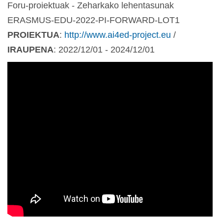
Foru-proiektuak - Zeharkako lehentasunak
ERASMUS-EDU-2022-PI-FORWARD-LOT1
PROIEKTUA
:
http://www.ai4ed-project.eu
/
IRAUPENA
: 2022/12/01 - 2024/12/01