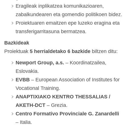
Eragileak inplikatzea komunikazioaren,
zabalkundearen eta gomendio politikoen bidez.
Proiektuaren emaitzen epe luzeko eragina eta
transferigarritasuna bermatzea.
Bazkideak
Proiektuak
5 herrialdetako 6 bazkide
biltzen ditu:
Newport Group, a.s.
– Koordinatzailea,
Eslovakia.
EVBB
– European Association of Institutes for
Vocational Training.
ANAPTIXIAKO KENTRO THESSALIAS /
AKETH-DCT
– Grezia.
Centro Formativo Provinciale G. Zanardelli
– Italia.