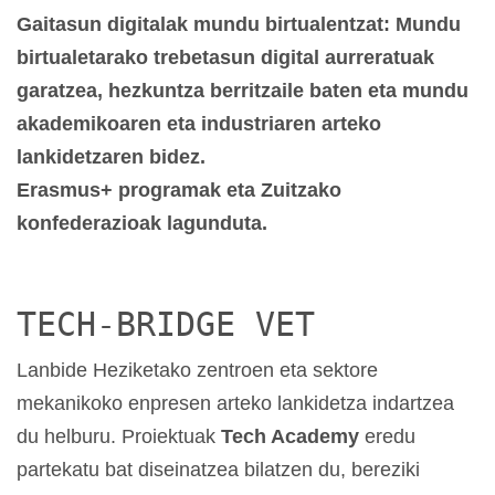
Gaitasun digitalak mundu birtualentzat: Mundu
birtualetarako trebetasun digital aurreratuak
garatzea, hezkuntza berritzaile baten eta mundu
akademikoaren eta industriaren arteko
lankidetzaren bidez.
Erasmus+ programak eta Zuitzako
konfederazioak lagunduta.
TECH-BRIDGE VET
Lanbide Heziketako zentroen eta sektore
mekanikoko enpresen arteko lankidetza indartzea
du helburu. Proiektuak
Tech Academy
eredu
partekatu bat diseinatzea bilatzen du, bereziki