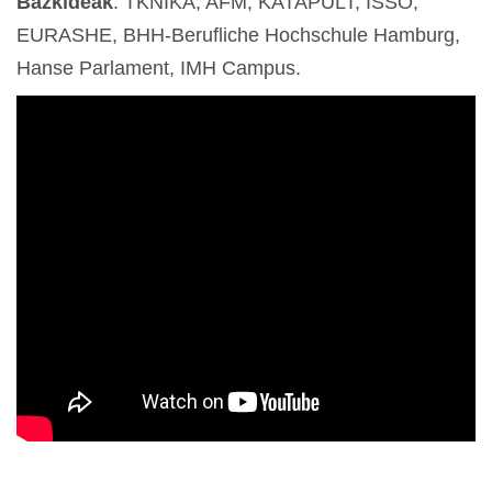
Bazkideak
: TKNIKA, AFM, KATAPULT, ISSO,
EURASHE, BHH-Berufliche Hochschule Hamburg,
Hanse Parlament, IMH Campus.