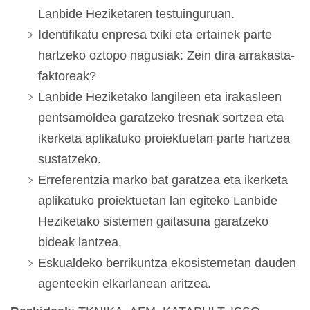
Lanbide Heziketaren testuinguruan.
Identifikatu enpresa txiki eta ertainek parte
hartzeko oztopo nagusiak: Zein dira arrakasta-
faktoreak?
Lanbide Heziketako langileen eta irakasleen
pentsamoldea garatzeko tresnak sortzea eta
ikerketa aplikatuko proiektuetan parte hartzea
sustatzeko.
Erreferentzia marko bat garatzea eta ikerketa
aplikatuko proiektuetan lan egiteko Lanbide
Heziketako sistemen gaitasuna garatzeko
bideak lantzea.
Eskualdeko berrikuntza ekosistemetan dauden
agenteekin elkarlanean aritzea.