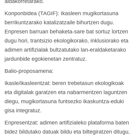
aldakorretarako.
Konponbidea (TAGIF): Ikasleen mugikortasuna
berrikuntzarako katalizatzaile bihurtzen dugu.
Enpresen barruan behaketa-sare bat sortuz lortzen
dugu hori, trantsizio ekologikorako, inklusiorako eta
adimen artifizialak bultzatutako lan-eraldaketarako
jardunbide egokienetan zentratuz.
Balio-proposamena:
Ikasle/ikasleentzat: beren trebetasun ekologikoak
eta digitalak garatzen eta nabarmentzen laguntzen
diegu, mugikortasuna funtsezko ikaskuntza-eduki
gisa integratuz.
Enpresentzat: adimen artifizialeko plataforma baten
bidez bildutako datuak bildu eta biltegiratzen ditugu,