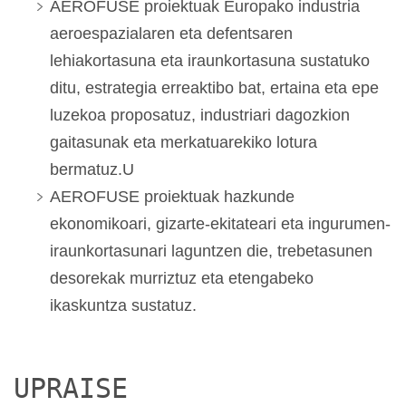
AEROFUSE proiektuak Europako industria
aeroespazialaren eta defentsaren
lehiakortasuna eta iraunkortasuna sustatuko
ditu, estrategia erreaktibo bat, ertaina eta epe
luzekoa proposatuz, industriari dagozkion
gaitasunak eta merkatuarekiko lotura
bermatuz.U
AEROFUSE proiektuak hazkunde
ekonomikoari, gizarte-ekitateari eta ingurumen-
iraunkortasunari laguntzen die, trebetasunen
desorekak murriztuz eta etengabeko
ikaskuntza sustatuz.
UPRAISE