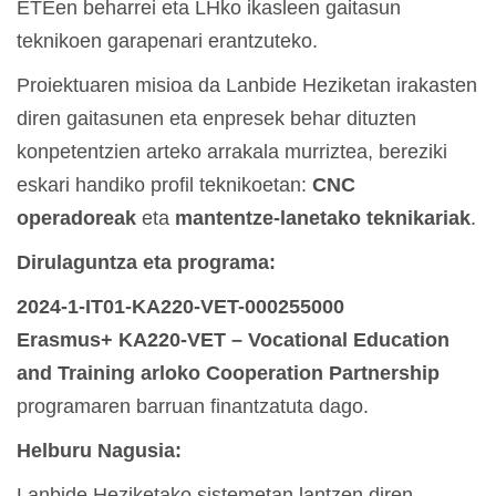
ETEen beharrei eta LHko ikasleen gaitasun
teknikoen garapenari erantzuteko.
Proiektuaren misioa da Lanbide Heziketan irakasten
diren gaitasunen eta enpresek behar dituzten
konpetentzien arteko arrakala murriztea, bereziki
eskari handiko profil teknikoetan:
CNC
operadoreak
eta
mantentze-lanetako teknikariak
.
Dirulaguntza eta programa:
2024-1-IT01-KA220-VET-000255000
Erasmus+ KA220-VET – Vocational Education
and Training arloko Cooperation Partnership
programaren barruan finantzatuta dago.
Helburu Nagusia:
Lanbide Heziketako sistemetan lantzen diren