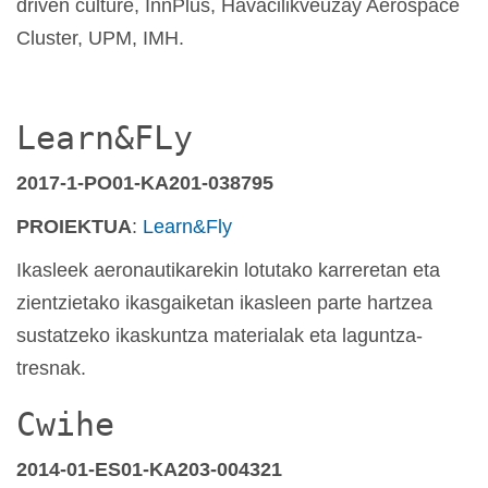
driven culture, InnPlus, Havacilikveuzay Aerospace
Cluster, UPM, IMH.
Learn&FLy
2017-1-PO01-KA201-038795
PROIEKTUA
:
Learn&Fly
Ikasleek aeronautikarekin lotutako karreretan eta
zientzietako ikasgaiketan ikasleen parte hartzea
sustatzeko ikaskuntza materialak eta laguntza-
tresnak.
Cwihe
2014-01-ES01-KA203-004321