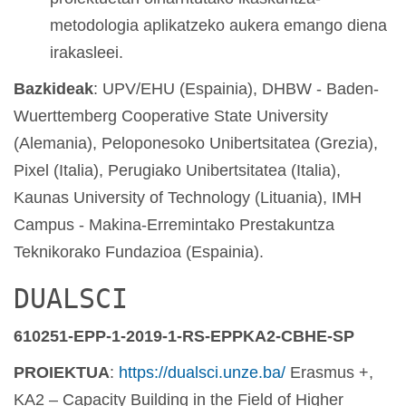
metodologia aplikatzeko aukera emango diena
irakasleei.
Bazkideak
: UPV/EHU (Espainia), DHBW - Baden-
Wuerttemberg Cooperative State University
(Alemania), Peloponesoko Unibertsitatea (Grezia),
Pixel (Italia), Perugiako Unibertsitatea (Italia),
Kaunas University of Technology (Lituania), IMH
Campus - Makina-Erremintako Prestakuntza
Teknikorako Fundazioa (Espainia).
DUALSCI
610251-EPP-1-2019-1-RS-EPPKA2-CBHE-SP
PROIEKTUA
:
https://dualsci.unze.ba/
Erasmus +,
KA2 – Capacity Building in the Field of Higher