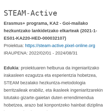
STEAM-Active
Erasmus+ programa, KA2 - Goi-mailako
hezkuntzako lankidetzako elkarteak (2021-1-
ES01-KA220-HED-000032107)
Proiektua:
https://steam-active.pixel-online.org
IRAUPENA: 2022/02/01 - 2024/08/31
Edukia
: proiektuaren helburua da ingeniaritzako
irakasleen ezagutza eta esperientzia hobetzea,
STEAM bezalako hezkuntza-metodologia
berritzaileak erabiliz, eta ikasleek ingeniaritzarekin
lotutako gizarte-gaietan duten errendimendua
hobetzea, arazo bat konpontzeko hainbat diziplina