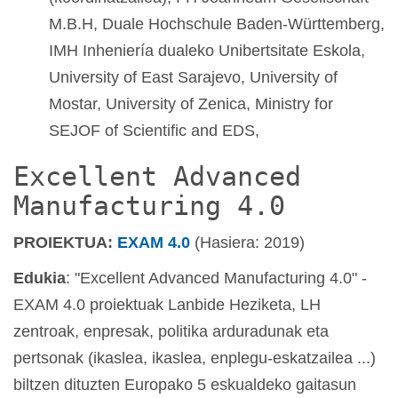
M.B.H, Duale Hochschule Baden-Württemberg,
IMH Inheniería dualeko Unibertsitate Eskola,
University of East Sarajevo, University of
Mostar, University of Zenica, Ministry for
SEJOF of Scientific and EDS,
Excellent Advanced
Manufacturing 4.0
PROIEKTUA:
EXAM 4.0
(Hasiera: 2019)
Edukia
: "Excellent Advanced Manufacturing 4.0" -
EXAM 4.0 proiektuak Lanbide Heziketa, LH
zentroak, enpresak, politika arduradunak eta
pertsonak (ikaslea, ikaslea, enplegu-eskatzailea ...)
biltzen dituzten Europako 5 eskualdeko gaitasun