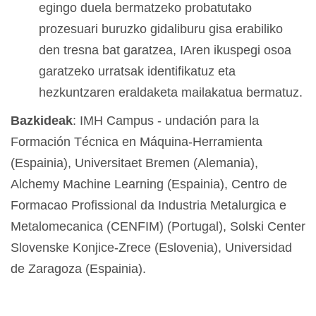
egingo duela bermatzeko probatutako
prozesuari buruzko gidaliburu gisa erabiliko
den tresna bat garatzea, IAren ikuspegi osoa
garatzeko urratsak identifikatuz eta
hezkuntzaren eraldaketa mailakatua bermatuz.
Bazkideak
: IMH Campus - undación para la
Formación Técnica en Máquina-Herramienta
(Espainia), Universitaet Bremen (Alemania),
Alchemy Machine Learning (Espainia), Centro de
Formacao Profissional da Industria Metalurgica e
Metalomecanica (CENFIM) (Portugal), Solski Center
Slovenske Konjice-Zrece (Eslovenia), Universidad
de Zaragoza (Espainia).