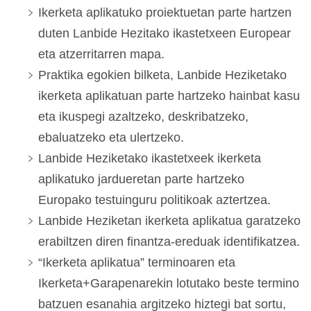
Ikerketa aplikatuko proiektuetan parte hartzen
duten Lanbide Hezitako ikastetxeen Europear
eta atzerritarren mapa.
Praktika egokien bilketa, Lanbide Heziketako
ikerketa aplikatuan parte hartzeko hainbat kasu
eta ikuspegi azaltzeko, deskribatzeko,
ebaluatzeko eta ulertzeko.
Lanbide Heziketako ikastetxeek ikerketa
aplikatuko jardueretan parte hartzeko
Europako testuinguru politikoak aztertzea.
Lanbide Heziketan ikerketa aplikatua garatzeko
erabiltzen diren finantza-ereduak identifikatzea.
“Ikerketa aplikatua” terminoaren eta
Ikerketa+Garapenarekin lotutako beste termino
batzuen esanahia argitzeko hiztegi bat sortu,