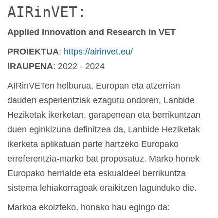
AIRinVET:
Applied Innovation and Research in VET
PROIEKTUA
:
https://airinvet.eu/
IRAUPENA
: 2022 - 2024
AIRinVETen helburua, Europan eta atzerrian
dauden esperientziak ezagutu ondoren, Lanbide
Heziketak ikerketan, garapenean eta berrikuntzan
duen eginkizuna definitzea da, Lanbide Heziketak
ikerketa aplikatuan parte hartzeko Europako
erreferentzia-marko bat proposatuz. Marko honek
Europako herrialde eta eskualdeei berrikuntza
sistema lehiakorragoak eraikitzen lagunduko die.
Markoa ekoizteko, honako hau egingo da: