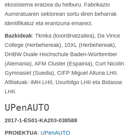
ekosistema eratzea du helburu. Fabrikazio
Aurreratuaren sektorean sortu diren beharrak
identifikatuz eta erantzuna emanez.
Bazkideak
: Tknika (koordinatzailea), Da Vince
College (Herbehereak), 10XL (Herbehereak),
DHBW Duale Hochschule Baden-Württember
(Alemania), AFM Cluster (Espainia), Curt Nicolin
Gymnasiet (Suedia), CIFP Miguel Altuna LHII.
Afiliatuak: IMH LHII, Usurbilgo LHII eta Bidasoa
LHII.
UPenAUTO
2017-1-ES01-KA203-038588
PROIEKTUA
:
UPenAUTO