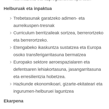
Helburuak eta inpaktua
Trebetasunak garatzeko adimen- eta
aurreikuspen-tresnak
Curriculum berritzaileak sortzea, berrerortzeko
eta berrerortzeko.
Etengabeko ikaskuntza sustatzea eta Europa
osoko transferigarritasuna bermatzea
Europako sektore aeroespazialaren eta
defentsaren lehiakortasuna, jasangarritasuna
eta erresilientzia hobetzea.
Hazkunde ekonomikoari, gizarte-ekitateari eta
ingurumen-helburuei laguntzea
Ekarpena