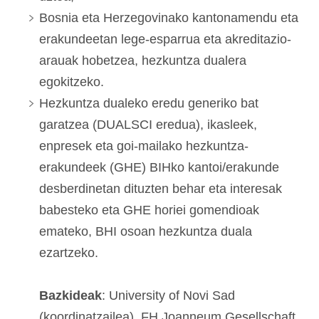
Bosnia eta Herzegovinako kantonamendu eta
erakundeetan lege-esparrua eta akreditazio-
arauak hobetzea, hezkuntza dualera
egokitzeko.
Hezkuntza dualeko eredu generiko bat
garatzea (DUALSCI eredua), ikasleek,
enpresek eta goi-mailako hezkuntza-
erakundeek (GHE) BIHko kantoi/erakunde
desberdinetan dituzten behar eta interesak
babesteko eta GHE horiei gomendioak
emateko, BHI osoan hezkuntza duala
ezartzeko.
Bazkideak
: University of Novi Sad
(koordinatzailea), FH Joanneum Gesellschaft