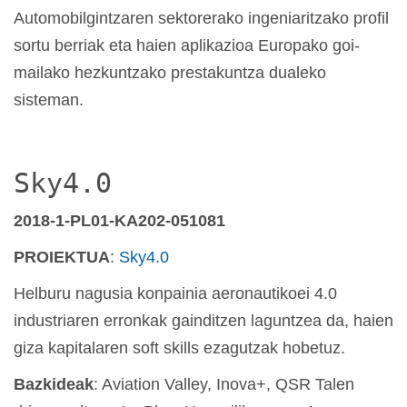
Automobilgintzaren sektorerako ingeniaritzako profil
sortu berriak eta haien aplikazioa Europako goi-
mailako hezkuntzako prestakuntza dualeko
sisteman.
Sky4.0
2018-1-PL01-KA202-051081
PROIEKTUA
:
Sky4.0
Helburu nagusia konpainia aeronautikoei 4.0
industriaren erronkak gainditzen laguntzea da, haien
giza kapitalaren soft skills ezagutzak hobetuz.
Bazkideak
: Aviation Valley, Inova+, QSR Talen