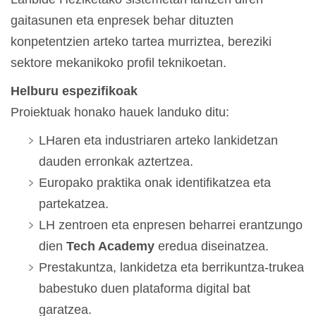
gaitasunen eta enpresek behar dituzten
konpetentzien arteko tartea murriztea, bereziki
sektore mekanikoko profil teknikoetan.
Helburu espezifikoak
Proiektuak honako hauek landuko ditu:
LHaren eta industriaren arteko lankidetzan
dauden erronkak aztertzea.
Europako praktika onak identifikatzea eta
partekatzea.
LH zentroen eta enpresen beharrei erantzungo
dien
Tech Academy
eredua diseinatzea.
Prestakuntza, lankidetza eta berrikuntza-trukea
babestuko duen plataforma digital bat
garatzea.