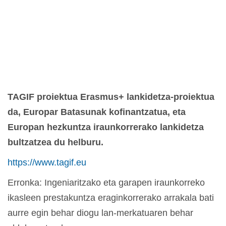
TAGIF proiektua Erasmus+ lankidetza-proiektua
da, Europar Batasunak kofinantzatua, eta
Europan hezkuntza iraunkorrerako lankidetza
bultzatzea du helburu.
https://www.tagif.eu
Erronka: Ingeniaritzako eta garapen iraunkorreko
ikasleen prestakuntza eraginkorrerako arrakala bati
aurre egin behar diogu lan-merkatuaren behar