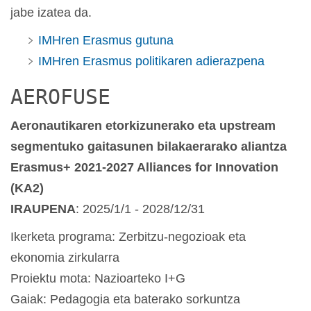
jabe izatea da.
IMHren Erasmus gutuna
IMHren Erasmus politikaren adierazpena
AEROFUSE
Aeronautikaren etorkizunerako eta upstream
segmentuko gaitasunen bilakaerarako aliantza
Erasmus+ 2021-2027 Alliances for Innovation
(KA2)
IRAUPENA
: 2025/1/1 - 2028/12/31
Ikerketa programa: Zerbitzu-negozioak eta
ekonomia zirkularra
Proiektu mota: Nazioarteko I+G
Gaiak: Pedagogia eta baterako sorkuntza