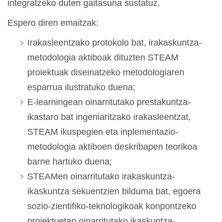
integratzeko duten gaitasuna sustatuz.
Espero diren emaitzak:
Irakasleentzako protokolo bat, irakaskuntza-
metodologia aktiboak dituzten STEAM
proiektuak diseinatzeko metodologiaren
esparrua ilustratuko duena;
E-learningean oinarritutako prestakuntza-
ikastaro bat ingeniaritzako irakasleentzat,
STEAM ikuspegien eta inplementazio-
metodologia aktiboen deskribapen teorikoa
barne hartuko duena;
STEAMen oinarritutako irakaskuntza-
ikaskuntza sekuentzien bilduma bat, egoera
sozio-zientifiko-teknologikoak konpontzeko
proiektuetan oinarritutako ikaskuntza-