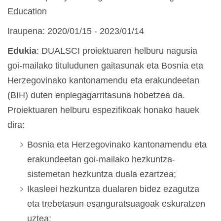
Education
Iraupena: 2020/01/15 - 2023/01/14
Edukia
: DUALSCI proiektuaren helburu nagusia
goi-mailako tituludunen gaitasunak eta Bosnia eta
Herzegovinako kantonamendu eta erakundeetan
(BIH) duten enplegagarritasuna hobetzea da.
Proiektuaren helburu espezifikoak honako hauek
dira:
Bosnia eta Herzegovinako kantonamendu eta
erakundeetan goi-mailako hezkuntza-
sistemetan hezkuntza duala ezartzea;
Ikasleei hezkuntza dualaren bidez ezagutza
eta trebetasun esanguratsuagoak eskuratzen
uztea;