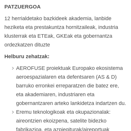
PATZUERGOA
12 herrialdetako bazkideek akademia, lanbide
heziketa eta prestakuntza hornitzaileak, industria
klusterrak eta ETEak, GKEak eta gobernantza
ordezkatzen dituzte
Helburu zehatzak:
AEROFUSE proiektuak Europako ekosistema
aeroespazialaren eta defentsaren (AS & D)
barruko erronkei erreparatzen die batez ere,
eta akademiaren, industriaren eta
gobernantzaren arteko lankidetza indartzen du.
Eremu teknologikoak eta okupazionalak:
aireontzien ekoizpena, satelite bidezko
fabrikazioa, eta azpiegiturak/aireportuak