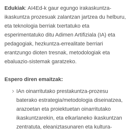
Edukiak
: AI4Ed-k gaur egungo irakaskuntza-
ikaskuntza prozesuak zalantzan jartzea du helburu,
eta teknologia berriak txertatuko eta
esperimentatuko ditu Adimen Artifiziala (IA) eta
pedagogiak, hezkuntza-errealitate berriari
erantzungo dioten tresnak, metodologiak eta
ebaluazio-sistemak garatzeko.
Espero diren emaitzak:
IAn oinarritutako prestakuntza-prozesu
baterako estrategia/metodologia diseinatzea,
arazoetan eta proiektuetan oinarritutako
ikaskuntzarekin, eta elkarlaneko ikaskuntzan
zentratuta, eleaniztasunaren eta kultura-