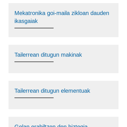
Mekatronika goi-maila zikloan dauden
ikasgaiak
Tailerrean ditugun makinak
Tailerrean ditugun elementuak
Gelan erabiltzen den hiztegia