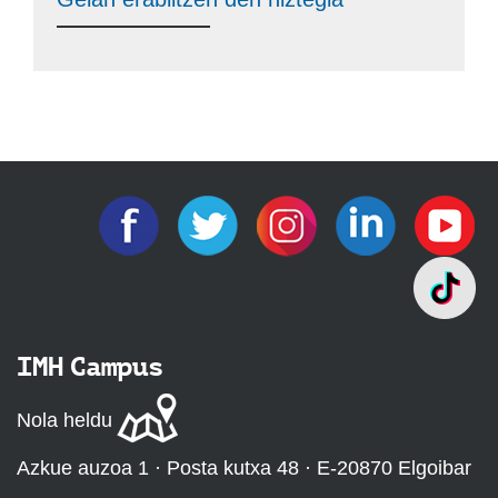
IMH Campus
Nola heldu
Azkue auzoa 1 · Posta kutxa 48 · E-20870 Elgoibar