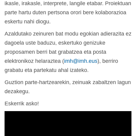
ikasle, irakasle, interprete, langile etabar. Proiektuan
parte hartu duten pertsona orori bere kolaborazioa
eskertu nahi diogu.
Azaldutako zeinuren bat modu egokian adierazita ez
dagoela uste baduzu, eskertuko genizuke
proposamen berri bat grabatzea eta posta
elektronikoz helaraztea (
imh@imh.eus
), berriro
grabatu eta partekatu ahal izateko.
Guztion parte-hartzearekin, zeinuak zabaltzen lagun
dezakegu.
Eskerrik asko!