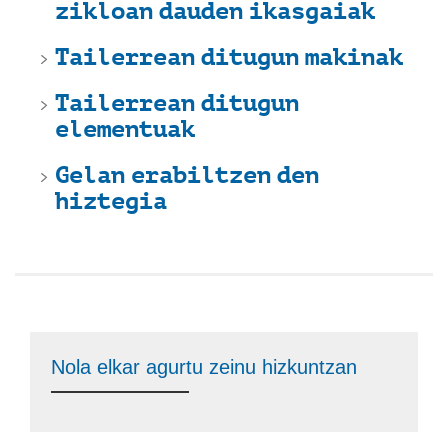
zikloan dauden ikasgaiak
Tailerrean ditugun makinak
Tailerrean ditugun
elementuak
Gelan erabiltzen den
hiztegia
Nola elkar agurtu zeinu hizkuntzan