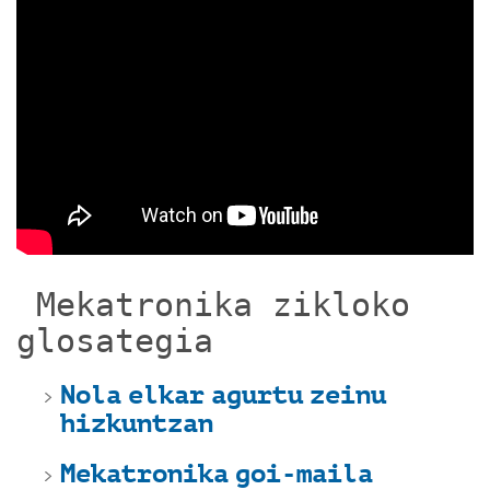
Mekatronika zikloko
glosategia
Nola elkar agurtu zeinu
hizkuntzan
Mekatronika goi-maila