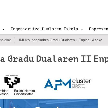
Ingeniaritza Dualaren Eskola
Enprese
naldiak
IMHko Ingeniaritza Gradu Dualaren II Enplegu Azoka
a Gradu Dualaren II En