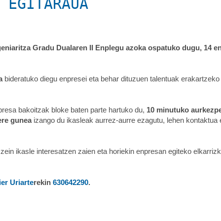
 EGITARAUA
geni
ari
tza Gradu Dual
are
n II Enplegu
azo
ka ospatuko dugu, 14 e
ua
bideratuko diegu enpresei eta behar dituzuen talentuak erakartzeko
npresa bakoitzak bloke baten p
art
e h
art
uko du,
10 minutuko aurkezp
ere gunea
izango du ik
asl
eak aurrez-aurre ezagutu, lehen kontaktua 
zein ik
asl
e interesatzen zaien eta h
ori
ekin enpresan egiteko elk
arr
iz
er Uriarte
rekin
630642290
.