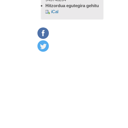
Hitzordua egutegira gehitu
iCal