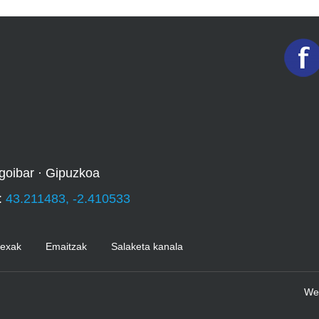
goibar · Gipuzkoa
:
43.211483, -2.410533
Kexak
Emaitzak
Salaketa kanala
We