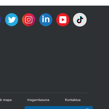
b mapa
Irisgarritasuna
Kontaktua