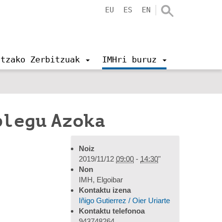
EU
ES
EN
ntzako Zerbitzuak
IMHri buruz
plegu Azoka
Noiz
2019/11/12
09:00
-
14:30
"
Non
IMH, Elgoibar
Kontaktu izena
Iñigo Gutierrez / Oier Uriarte
Kontaktu telefonoa
943748264