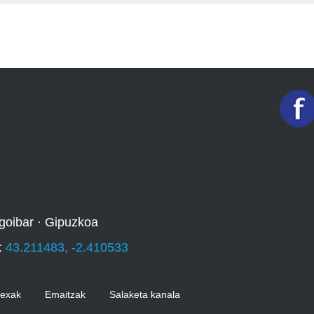
goibar · Gipuzkoa
:
43.211483, -2.410533
Kexak
Emaitzak
Salaketa kanala