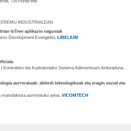
ola, TIA Portal-etik
AK EREMU INDUSTRIALEAN
trian IoTren aplikazio nagusiak
ess Development Evangelist
.
LIBELIUM
fiziala
A
| Kontroleko eta Kudeaketako Sistema Adimentsuen Arduraduna.
ologia aurreratuak: alderdi teknologikoak eta eragin sozial eta
ta manufaktura aurreratuko arloa.
VICOMTECH