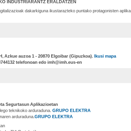
EKO INDUSTRIARANTZ ERALDATZEN
gitalizazioak dakarkiguna ikustarazteko puntako protagonisten aplika
MH, Azkue auzoa 1 - 20870 Elgoibar (Gipuzkoa).
Ikusi mapa
43744132 telefonoan edo imh@imh.eus-en
eta Segurtasun Aplikazioetan
ulego teknikoko arduraduna.
GRUPO ELEKTRA
unaren arduraduna.
GRUPO ELEKTRA
tan