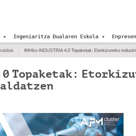
Ingeniaritza Dualaren Eskola
Enprese
naldiak
IMHko INDUSTRIA 4.0 Topaketak: Etorkizuneko industri
.0 Topaketak: Etorkiz
raldatzen