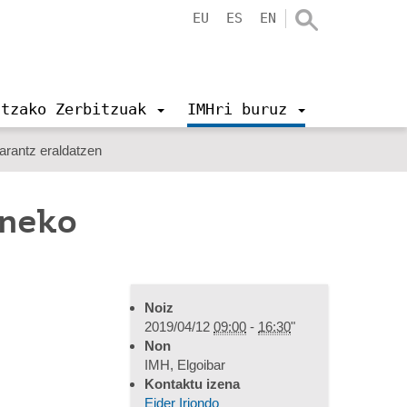
EU
ES
EN
ntzako Zerbitzuak
IMHri buruz
arantz eraldatzen
uneko
Noiz
2019/04/12
09:00
-
16:30
"
Non
IMH, Elgoibar
Kontaktu izena
Eider Iriondo