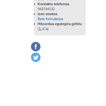
Kontaktu telefonoa
943744132
Izen ematea
Bete formularioa
Hitzordua egutegira gehitu
iCal