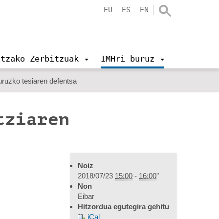
EU
ES
EN
ntzako Zerbitzuak
IMHri buruz
buruzko tesiaren defentsa
tziaren
Noiz
2018/07/23
15:00
-
16:00
"
Non
Eibar
Hitzordua egutegira gehitu
iCal