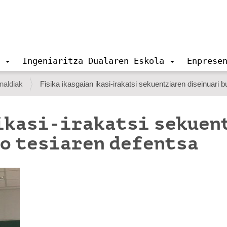
Ingeniaritza Dualaren Eskola
Enprese
naldiak
Fisika ikasgaian ikasi-irakatsi sekuentziaren diseinuari 
ikasi-irakatsi sekuen
o tesiaren defentsa