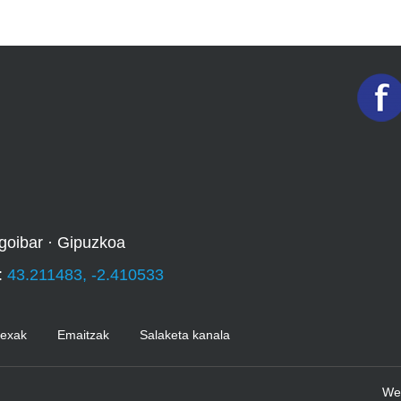
goibar · Gipuzkoa
:
43.211483, -2.410533
Kexak
Emaitzak
Salaketa kanala
We