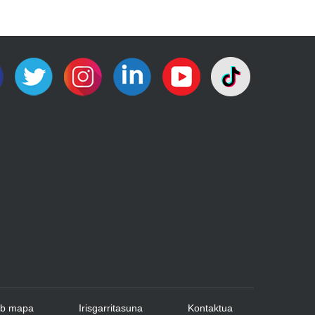
b mapa
Irisgarritasuna
Kontaktua