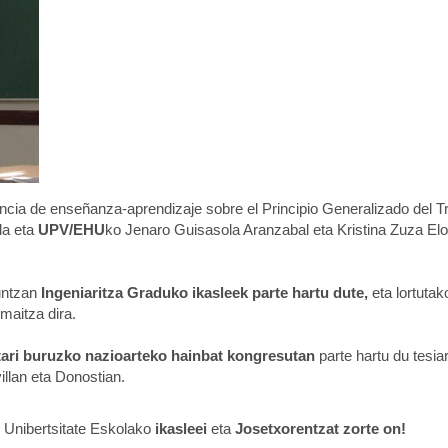
ncia de enseñanza-aprendizaje sobre el Principio Generalizado del T
da eta
UPV/EHU
ko Jenaro Guisasola Aranzabal eta Kristina Zuza Elo
untzan
Ingeniaritza Graduko ikasleek parte hartu dute,
eta lortutak
maitza dira.
etari buruzko nazioarteko hainbat kongresutan
parte hartu du tesia
illan eta Donostian.
n Unibertsitate Eskolako
ikasleei
eta
Josetxorentzat zorte on!