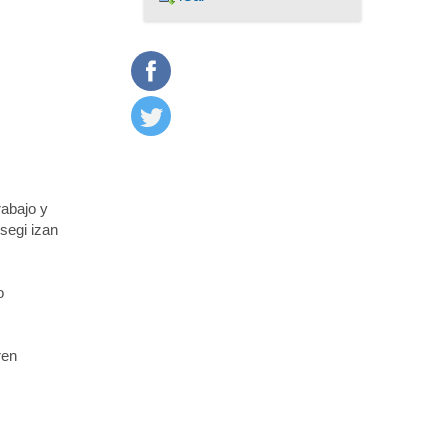
rabajo y
segi izan
o
ren