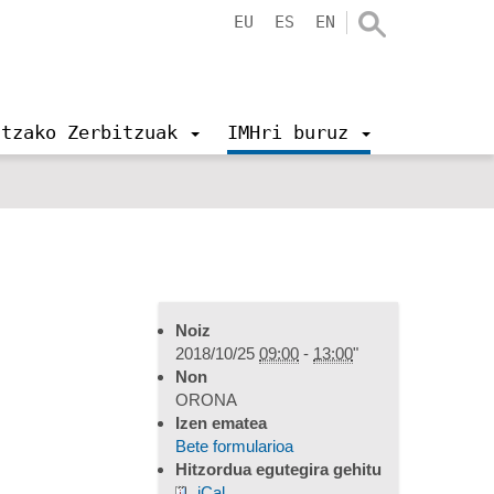
EU
ES
EN
ntzako Zerbitzuak
IMHri buruz
Noiz
2018/10/25
09:00
-
13:00
"
Non
ORONA
Izen ematea
Bete formularioa
Hitzordua egutegira gehitu
iCal