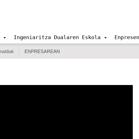
Ingeniaritza Dualaren Eskola
Enprese
naldiak
ENPRESAREAN