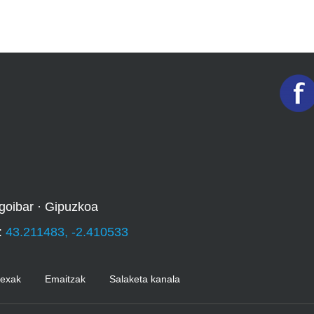
goibar · Gipuzkoa
:
43.211483, -2.410533
Kexak
Emaitzak
Salaketa kanala