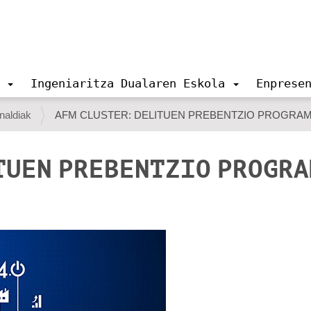
Ingeniaritza Dualaren Eskola
Enprese
naldiak
AFM CLUSTER: DELITUEN PREBENTZIO PROGRA
TUEN PREBENTZIO PROGR