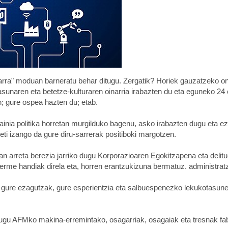
rra" moduan barneratu behar ditugu. Zergatik? Horiek gauzatzeko on
tasunaren eta betetze-kulturaren oinarria irabazten du eta eguneko 24
n; gure ospea hazten du; etab.
ainia politika horretan murgilduko bagenu, asko irabazten dugu eta e
eti izango da gure diru-sarrerak positiboki margotzen.
an arreta berezia jarriko dugu Korporazioaren Egokitzapena eta delit
rme handiak direla eta, horren erantzukizuna bermatuz. administratz
n gure ezagutzak, gure esperientzia eta salbuespenezko lekukotasune
rdugu AFMko makina-erremintako, osagarriak, osagaiak eta tresnak fa