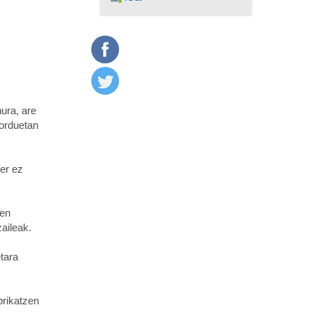
ura, are
 orduetan
zer ez
uen
aileak.
tara
brikatzen