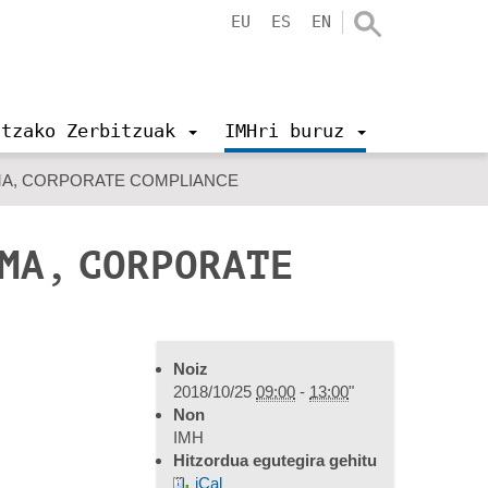
EU
ES
EN
ntzako Zerbitzuak
IMHri buruz
MA, CORPORATE COMPLIANCE
AMA, CORPORATE
Noiz
2018/10/25
09:00
-
13:00
"
Non
IMH
Hitzordua egutegira gehitu
iCal