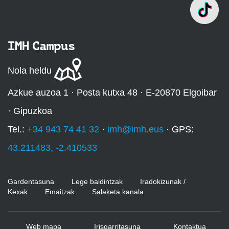
IMH Campus
Nola heldu
Azkue auzoa 1 · Posta kutxa 48 · E-20870 Elgoibar
· Gipuzkoa
Tel.:
+34 943 74 41 32
·
imh@imh.eus
· GPS:
43.211483, -2.410533
Gardentasuna
Lege baldintzak
Iradokizunak /
Kexak
Emaitzak
Salaketa kanala
Web mapa
Irisgarritasuna
Kontaktua