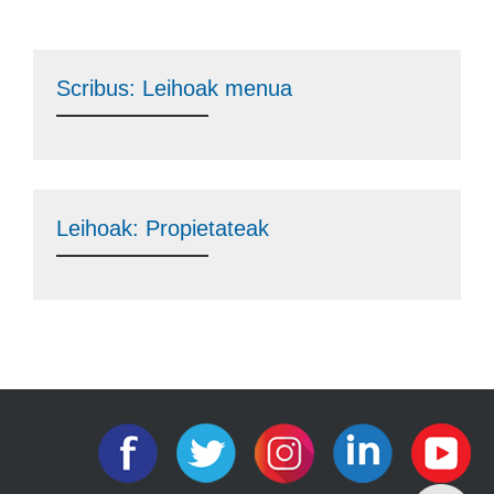
Scribus: Leihoak menua
Leihoak: Propietateak