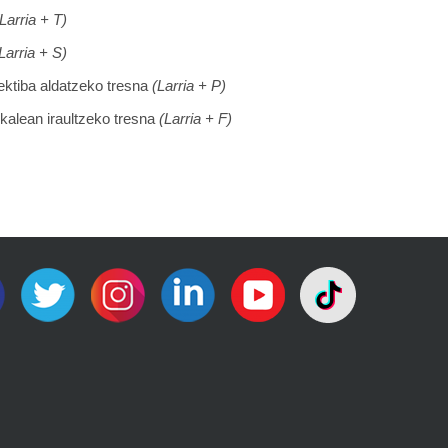
(Larria + T)
Larria + S)
pektiba aldatzeko tresna
(Larria + P)
ikalean iraultzeko tresna
(Larria + F)