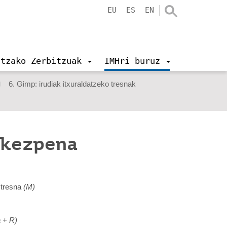
EU
ES
EN
ntzako Zerbitzuak
IMHri buruz
6. Gimp: irudiak itxuraldatzeko tresnak
rkezpena
 tresna
(M)
a + R)