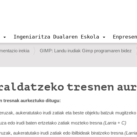
Ingeniaritza Dualaren Eskola
Enprese
entazio irekia
GIMP: Landu irudiak Gimp programaren bidez
raldatzeko tresnen au
en tresnak aurkeztuko ditugu:
ruzak, aukeratutako irudi zatiak eta beste objektu batzuk mugitzeko
uza edo irudi baten ertzetako zatiak mozteko tresna
(Larria + C)
uzak, aukeratutako irudi zatiak edo ibilbideak biratzeko tresna
(Larri