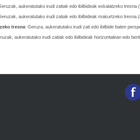
Geruzak, aukeratutako irudi zatiak edo ibilbideak eskalatzeko tresna
Geruzak, aukeratutako irudi zatiak edo ibilbideak makurtzeko tresna
(
tzeko tresna
: Geruza, aukeratutako irudi zati edo ibilbide baten pers
ruzak, aukeratutako irudi zatiak edo ibilbideak horizontalean edo bert