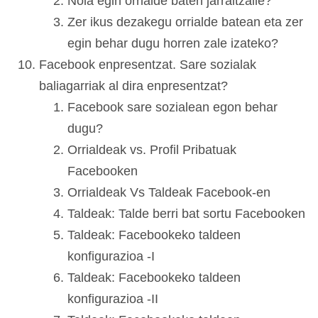
Nola egin orrialde baten jarraitzaile?
Zer ikus dezakegu orrialde batean eta zer
egin behar dugu horren zale izateko?
Facebook enpresentzat. Sare sozialak
baliagarriak al dira enpresentzat?
Facebook sare sozialean egon behar
dugu?
Orrialdeak vs. Profil Pribatuak
Facebooken
Orrialdeak Vs Taldeak Facebook-en
Taldeak: Talde berri bat sortu Facebooken
Taldeak: Facebookeko taldeen
konfigurazioa -I
Taldeak: Facebookeko taldeen
konfigurazioa -II