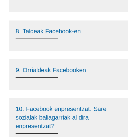
8. Taldeak Facebook-en
9. Orrialdeak Facebooken
10. Facebook enpresentzat. Sare
sozialak baliagarriak al dira
enpresentzat?