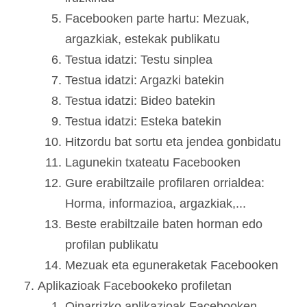
Facebooken parte hartu: Mezuak,
argazkiak, estekak publikatu
Testua idatzi: Testu sinplea
Testua idatzi: Argazki batekin
Testua idatzi: Bideo batekin
Testua idatzi: Esteka batekin
Hitzordu bat sortu eta jendea gonbidatu
Lagunekin txateatu Facebooken
Gure erabiltzaile profilaren orrialdea:
Horma, informazioa, argazkiak,...
Beste erabiltzaile baten horman edo
profilan publikatu
Mezuak eta eguneraketak Facebooken
Aplikazioak Facebookeko profiletan
Oinarrizko aplikazioak Facebooken