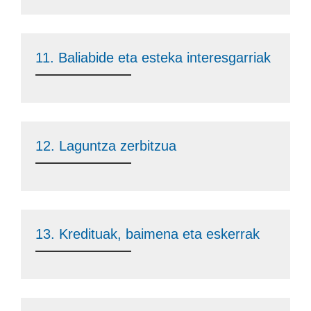
11. Baliabide eta esteka interesgarriak
12. Laguntza zerbitzua
13. Kredituak, baimena eta eskerrak