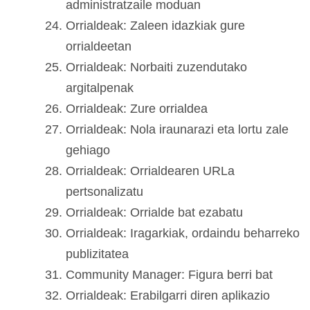
administratzaile moduan
Orrialdeak: Zaleen idazkiak gure
orrialdeetan
Orrialdeak: Norbaiti zuzendutako
argitalpenak
Orrialdeak: Zure orrialdea
Orrialdeak: Nola iraunarazi eta lortu zale
gehiago
Orrialdeak: Orrialdearen URLa
pertsonalizatu
Orrialdeak: Orrialde bat ezabatu
Orrialdeak: Iragarkiak, ordaindu beharreko
publizitatea
Community Manager: Figura berri bat
Orrialdeak: Erabilgarri diren aplikazio