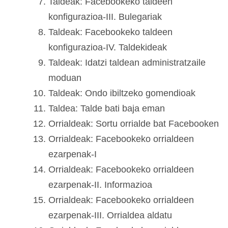
Taldeak: Facebookeko taldeen
konfigurazioa-III. Bulegariak
Taldeak: Facebookeko taldeen
konfigurazioa-IV. Taldekideak
Taldeak: Idatzi taldean administratzaile
moduan
Taldeak: Ondo ibiltzeko gomendioak
Taldea: Talde bati baja eman
Orrialdeak: Sortu orrialde bat Facebooken
Orrialdeak: Facebookeko orrialdeen
ezarpenak-I
Orrialdeak: Facebookeko orrialdeen
ezarpenak-II. Informazioa
Orrialdeak: Facebookeko orrialdeen
ezarpenak-III. Orrialdea aldatu