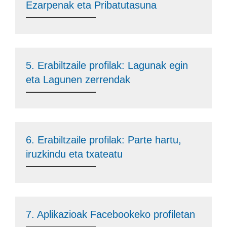
Ezarpenak eta Pribatutasuna
5. Erabiltzaile profilak: Lagunak egin
eta Lagunen zerrendak
6. Erabiltzaile profilak: Parte hartu,
iruzkindu eta txateatu
7. Aplikazioak Facebookeko profiletan