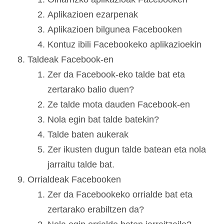
Aplikazioen ezarpenak
Aplikazioen bilgunea Facebooken
Kontuz ibili Facebookeko aplikazioekin
Taldeak Facebook-en
Zer da Facebook-eko talde bat eta
zertarako balio duen?
Ze talde mota dauden Facebook-en
Nola egin bat talde batekin?
Talde baten aukerak
Zer ikusten dugun talde batean eta nola
jarraitu talde bat.
Orrialdeak Facebooken
Zer da Facebookeko orrialde bat eta
zertarako erabiltzen da?