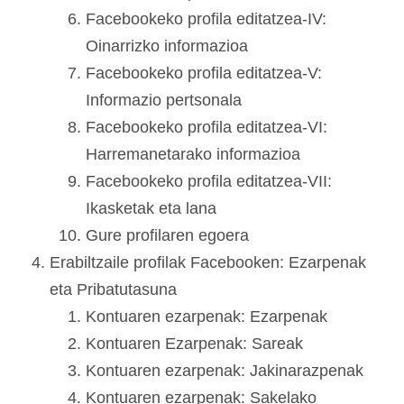
Facebookeko profila editatzea-IV:
Oinarrizko informazioa
Facebookeko profila editatzea-V:
Informazio pertsonala
Facebookeko profila editatzea-VI:
Harremanetarako informazioa
Facebookeko profila editatzea-VII:
Ikasketak eta lana
Gure profilaren egoera
Erabiltzaile profilak Facebooken: Ezarpenak
eta Pribatutasuna
Kontuaren ezarpenak: Ezarpenak
Kontuaren Ezarpenak: Sareak
Kontuaren ezarpenak: Jakinarazpenak
Kontuaren ezarpenak: Sakelako