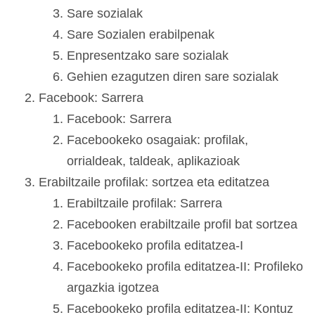
Sare sozialak
Sare Sozialen erabilpenak
Enpresentzako sare sozialak
Gehien ezagutzen diren sare sozialak
Facebook: Sarrera
Facebook: Sarrera
Facebookeko osagaiak: profilak,
orrialdeak, taldeak, aplikazioak
Erabiltzaile profilak: sortzea eta editatzea
Erabiltzaile profilak: Sarrera
Facebooken erabiltzaile profil bat sortzea
Facebookeko profila editatzea-I
Facebookeko profila editatzea-II: Profileko
argazkia igotzea
Facebookeko profila editatzea-II: Kontuz