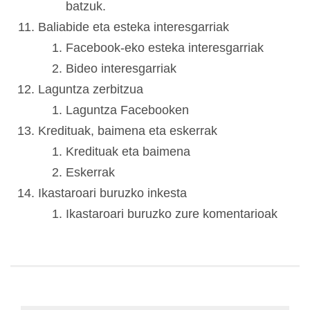
batzuk.
Baliabide eta esteka interesgarriak
Facebook-eko esteka interesgarriak
Bideo interesgarriak
Laguntza zerbitzua
Laguntza Facebooken
Kredituak, baimena eta eskerrak
Kredituak eta baimena
Eskerrak
Ikastaroari buruzko inkesta
Ikastaroari buruzko zure komentarioak