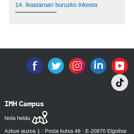
14. Ikastaroari buruzko inkesta
IMH Campus
Nola heldu
Azkue auzoa 1 · Posta kutxa 48 · E-20870 Elgoibar