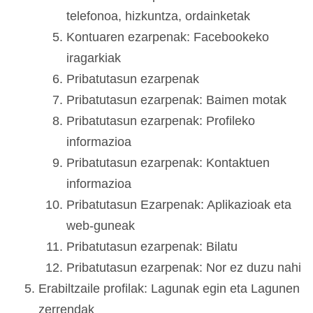
telefonoa, hizkuntza, ordainketak
Kontuaren ezarpenak: Facebookeko
iragarkiak
Pribatutasun ezarpenak
Pribatutasun ezarpenak: Baimen motak
Pribatutasun ezarpenak: Profileko
informazioa
Pribatutasun ezarpenak: Kontaktuen
informazioa
Pribatutasun Ezarpenak: Aplikazioak eta
web-guneak
Pribatutasun ezarpenak: Bilatu
Pribatutasun ezarpenak: Nor ez duzu nahi
Erabiltzaile profilak: Lagunak egin eta Lagunen
zerrendak