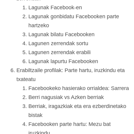
Lagunak Facebook-en
Lagunak gonbidatu Facebooken parte
hartzeko
Lagunak bilatu Facebooken
Lagunen zerrendak sortu
Lagunen zerrendak erabili
Lagunak lapurtu Facebooken
Erabiltzaile profilak: Parte hartu, iruzkindu eta
txateatu
Facebookeko hasierako orrialdea: Sarrera
Berri nagusiak vs Azken berriak
Berriak, iragazkiak eta era ezberdinetako
bistak
Facebooken parte hartu: Mezu bat
iruzkindu