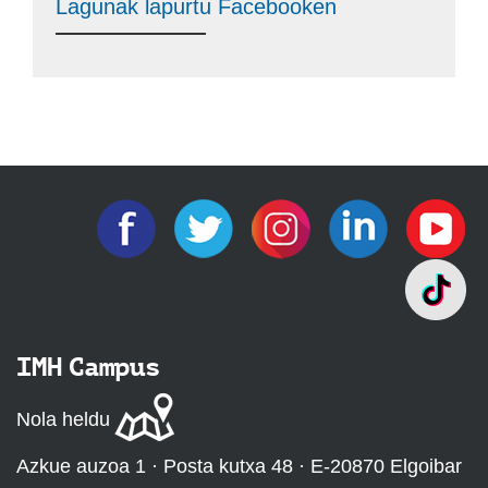
Lagunak lapurtu Facebooken
IMH Campus
Nola heldu
Azkue auzoa 1 · Posta kutxa 48 · E-20870 Elgoibar