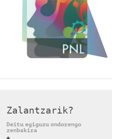
Zalantzarik?
Deitu egiguzu ondorengo
zenbakira