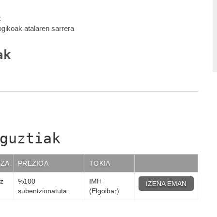
k
gikoak atalaren sarrera
ak
guztiak
TZA
PREZIOA
TOKIA
az
%100
IMH
IZENA EMAN
subentzionatuta
(Elgoibar)