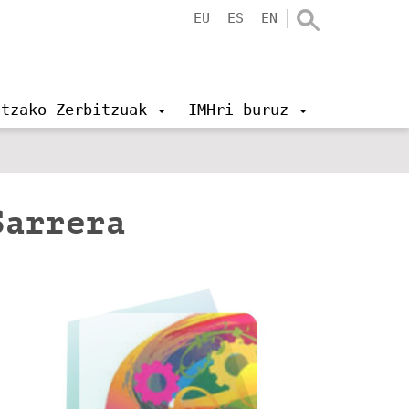
EU
ES
EN
ntzako Zerbitzuak
IMHri buruz
Sarrera