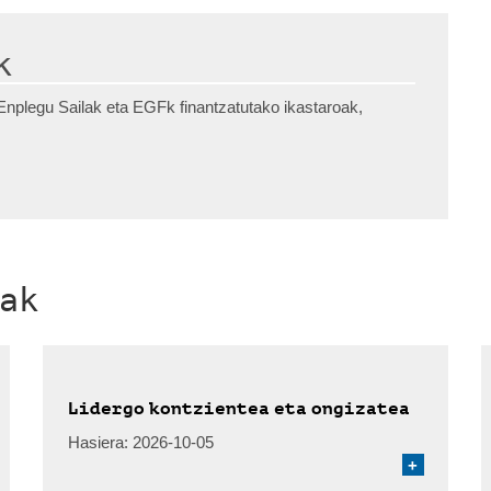
k
nplegu Sailak eta EGFk finantzatutako ikastaroak,
ak
Lidergo kontzientea eta ongizatea
Hasiera:
2026-10-05
+