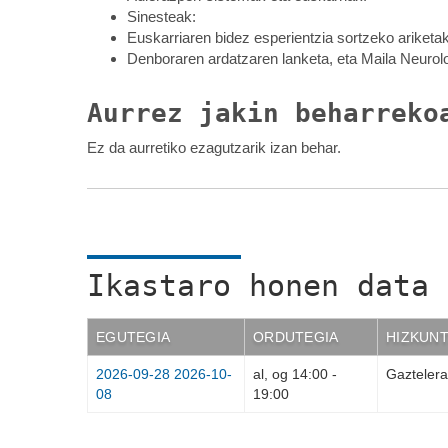
Sinesteak:
Euskarriaren bidez esperientzia sortzeko ariketa
Denboraren ardatzaren lanketa, eta Maila Neurolo
Aurrez jakin beharreko
Ez da aurretiko ezagutzarik izan behar.
Ikastaro honen data 
EGUTEGIA
ORDUTEGIA
HIZKUN
2026-09-28
2026-10-
al, og
14:00
-
Gazteler
08
19:00