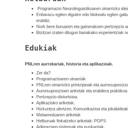
Programazio Neurolinguistikoaren oinarrizko ideia
Enbarazu egiten diguten edo blokeatu egiten gaitu
erabiliz.
Nork bere buruaren eta gainerakoen pertzepzio ar
Bizitzan izaten ditugun banakako esperientziak no
Edukiak
PNLren aurrekariak, historia eta aplikazioak.
Zer da?
Programazioaren oinarriak
PNLren oinarrizko printzipioak eta aurresuposizio
Aurresuposizioen ariketak eta erabilera praktikoa
Pertzepzio-distortsioa.
Aplikazioko ariketak.
Hizkuntza ulertzen. Komunikazioa eta jokabideak
Metaereduaren ariketak
Helburuak finkatzeko ariketak: POPS
Adierazpen-sistemak eta euskarriak.