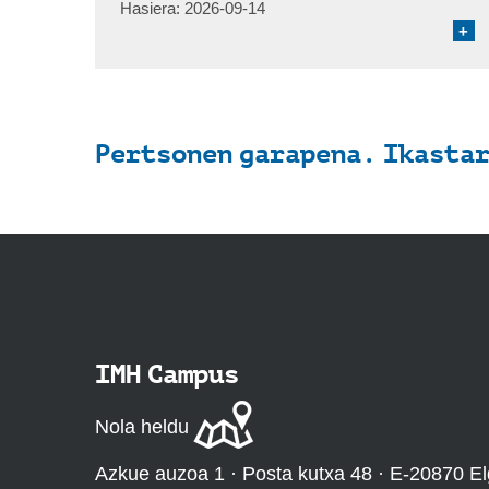
Hasiera:
2026-09-14
+
Pertsonen garapena. Ikastar
IMH Campus
Nola heldu
Azkue auzoa 1 · Posta kutxa 48 · E-20870 El