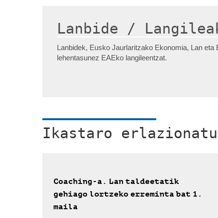
Lanbide / Langilea
Lanbidek, Eusko Jaurlaritzako Ekonomia, Lan eta E
lehentasunez EAEko langileentzat.
Ikastaro erlazionatu
Coaching-a. Lan taldeetatik
gehiago lortzeko erreminta bat 1.
maila