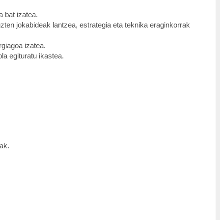
 bat izatea.
zten jokabideak lantzea, estrategia eta teknika eraginkorrak
giagoa izatea.
la egituratu ikastea.
ak.