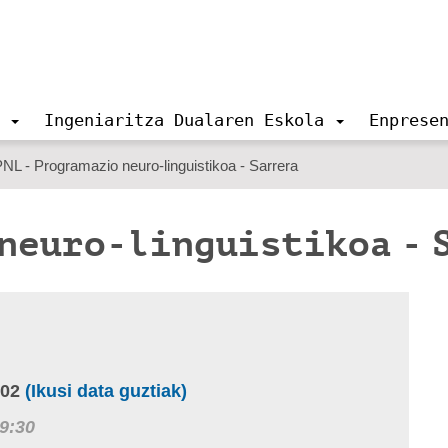
Ingeniaritza Dualaren Eskola
Enprese
NL - Programazio neuro-linguistikoa - Sarrera
 neuro-linguistikoa - 
-02
(Ikusi data guztiak)
9:30