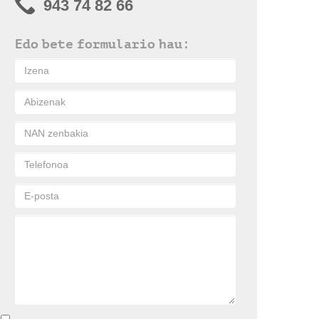
943 74 82 66
Edo bete formulario hau: