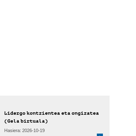
Lidergo kontzientea eta ongizatea
(Gela birtuala)
Hasiera:
2026-10-19