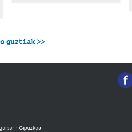
o guztiak >>
goibar · Gipuzkoa