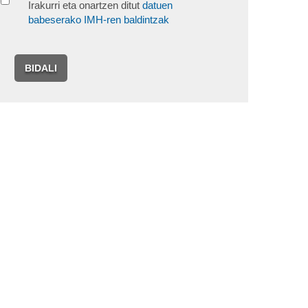
Irakurri eta onartzen ditut
datuen
babeserako IMH-ren baldintzak
BIDALI