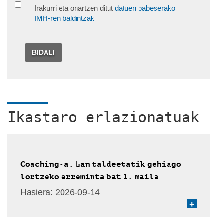
Irakurri eta onartzen ditut
datuen babeserako
IMH-ren baldintzak
BIDALI
Ikastaro erlazionatuak
Coaching-a. Lan taldeetatik gehiago
lortzeko erreminta bat 1. maila
Hasiera:
2026-09-14
+