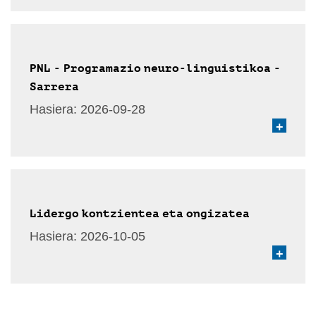
PNL - Programazio neuro-linguistikoa -
Sarrera
Hasiera:
2026-09-28
+
Lidergo kontzientea eta ongizatea
Hasiera:
2026-10-05
+