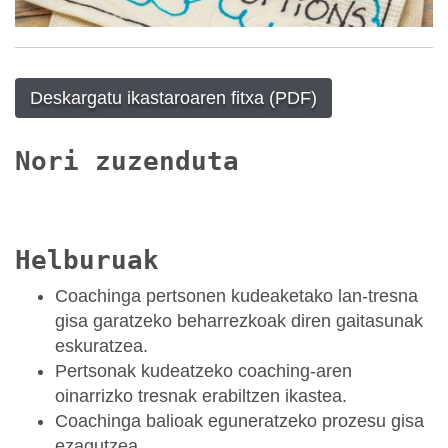
Deskargatu ikastaroaren fitxa (PDF)
Nori zuzenduta
Helburuak
Coachinga pertsonen kudeaketako lan-tresna
gisa garatzeko beharrezkoak diren gaitasunak
eskuratzea.
Pertsonak kudeatzeko coaching-aren
oinarrizko tresnak erabiltzen ikastea.
Coachinga balioak eguneratzeko prozesu gisa
ezagutzea.