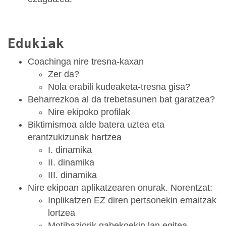
Edukiak
Coachinga nire tresna-kaxan
Zer da?
Nola erabili kudeaketa-tresna gisa?
Beharrezkoa al da trebetasunen bat garatzea?
Nire ekipoko profilak
Biktimismoa alde batera uztea eta
erantzukizunak hartzea
I. dinamika
II. dinamika
III. dinamika
Nire ekipoan aplikatzearen onurak. Norentzat:
Inplikatzen EZ diren pertsonekin emaitzak
lortzea
Motibaziorik gabekoekin lan egitea.