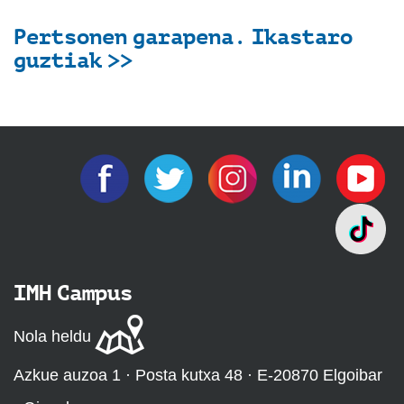
Pertsonen garapena. Ikastaro
guztiak >>
IMH Campus
Nola heldu
Azkue auzoa 1 · Posta kutxa 48 · E-20870 Elgoibar