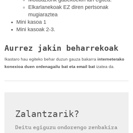
Elkarlanekoak EZ diren pertsonak
mugiaraztea
Mini kasoa 1
Mini kasoak 2-3.
Aurrez jakin beharrekoak
Ikastaro hau egiteko behar duzun gauza bakarra
interneterako
konexioa duen ordenagailu bat eta email bat
izatea da.
Zalantzarik?
Deitu egiguzu ondorengo zenbakira