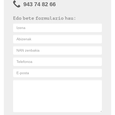
943 74 82 66
Edo bete formulario hau: