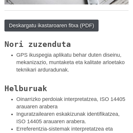
Deskargatu ikastaroaren fitxa (PDF)
Nori zuzenduta
GPS ikuspegia aplikatu behar duten diseinu,
mekanizazio, muntaketa eta kalitate arloetako
teknikari arduradunak.
Helburuak
Oinarrizko perdoiak interpretatzea, ISO 14405
arauaren arabera
Inguratzailearen eskakizunak identifikatzea,
ISO 14405 arauaren arabera.
Erreferentzia-sistemak interpretatzea eta