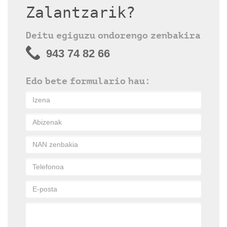
Zalantzarik?
Deitu egiguzu ondorengo zenbakira
943 74 82 66
Edo bete formulario hau: