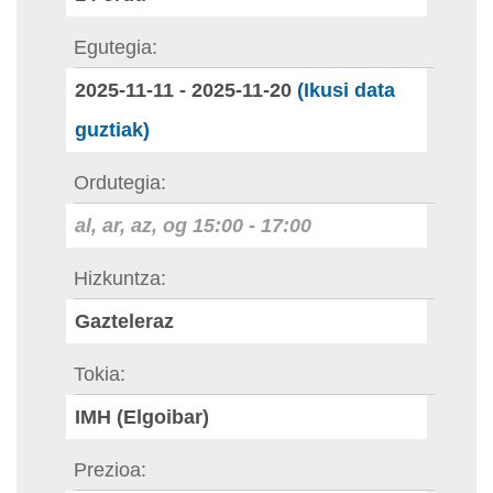
Egutegia
2025-11-11
-
2025-11-20
(Ikusi data
guztiak)
Ordutegia
al, ar, az, og
15:00
-
17:00
Hizkuntza
Gazteleraz
Tokia
IMH (Elgoibar)
Prezioa