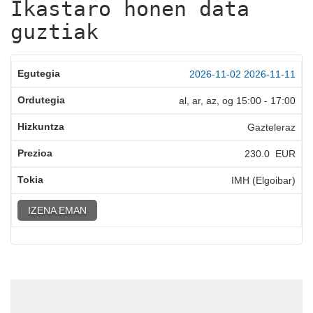
Ikastaro honen data
guztiak
2026-11-02
2026-11-11
al, ar, az, og
15:00
-
17:00
Gazteleraz
230.0 EUR
IMH (Elgoibar)
IZENA EMAN