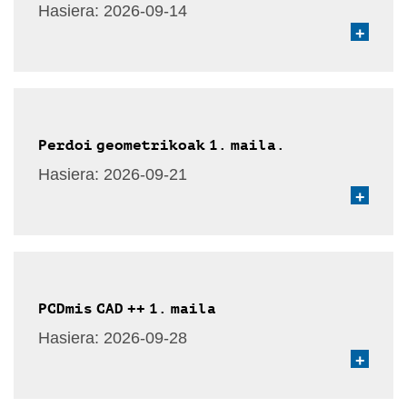
Hasiera:
2026-09-14
+
Perdoi geometrikoak 1. maila.
Hasiera:
2026-09-21
+
PCDmis CAD ++ 1. maila
Hasiera:
2026-09-28
+