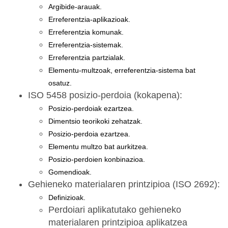
Argibide-arauak.
Erreferentzia-aplikazioak.
Erreferentzia komunak.
Erreferentzia-sistemak.
Erreferentzia partzialak.
Elementu-multzoak, erreferentzia-sistema bat
osatuz.
ISO 5458 posizio-perdoia (kokapena):
Posizio-perdoiak ezartzea.
Dimentsio teorikoki zehatzak.
Posizio-perdoia ezartzea.
Elementu multzo bat aurkitzea.
Posizio-perdoien konbinazioa.
Gomendioak.
Gehieneko materialaren printzipioa (ISO 2692):
Definizioak.
Perdoiari aplikatutako gehieneko
materialaren printzipioa aplikatzea