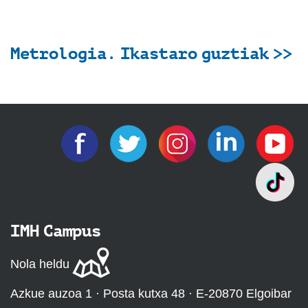
Metrologia. Ikastaro guztiak >>
IMH Campus
Nola heldu
Azkue auzoa 1 · Posta kutxa 48 · E-20870 Elgoibar