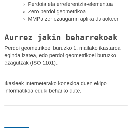
Perdoia eta erreferentzia-elementua
Zero perdoi geometrikoa
MMPa zer ezaugarriri aplika dakiokeen
Aurrez jakin beharrekoak
Perdoi geometrikoei buruzko 1. mailako ikastaroa
eginda izatea, edo perdoi geometrikoei buruzko
ezagutzak (ISO 1101)..
Ikasleek Interneterako konexioa duen ekipo
informatikoa eduki beharko dute.