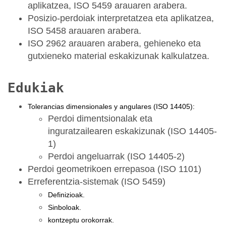
aplikatzea, ISO 5459 arauaren arabera.
Posizio-perdoiak interpretatzea eta aplikatzea,
ISO 5458 arauaren arabera.
ISO 2962 arauaren arabera, gehieneko eta
gutxieneko material eskakizunak kalkulatzea.
Edukiak
Tolerancias dimensionales y angulares (ISO 14405):
Perdoi dimentsionalak eta
inguratzailearen eskakizunak (ISO 14405-
1)
Perdoi angeluarrak (ISO 14405-2)
Perdoi geometrikoen errepasoa (ISO 1101)
Erreferentzia-sistemak (ISO 5459)
Definizioak.
Sinboloak.
kontzeptu orokorrak.