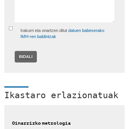
Irakurri eta onartzen ditut
datuen babeserako
IMH-ren baldintzak
BIDALI
Ikastaro erlazionatuak
Oinarrizko metrologia