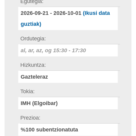
Egutegia
2026-09-21
-
2026-10-01
(Ikusi data
guztiak)
Ordutegia
al, ar, az, og
15:30
-
17:30
Hizkuntza
Gazteleraz
Tokia
IMH (Elgoibar)
Prezioa
%100 subentzionatuta