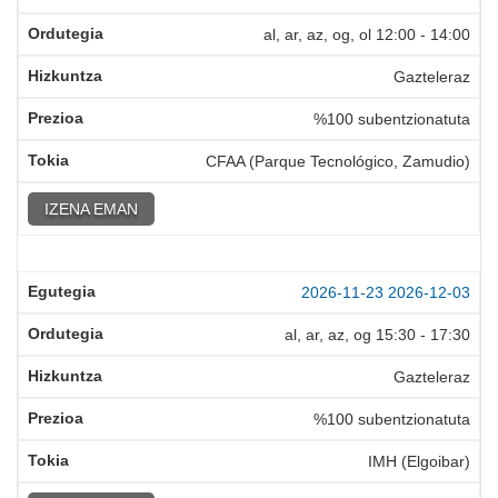
al, ar, az, og, ol
12:00
-
14:00
Gazteleraz
%100 subentzionatuta
CFAA (Parque Tecnológico, Zamudio)
IZENA EMAN
2026-11-23
2026-12-03
al, ar, az, og
15:30
-
17:30
Gazteleraz
%100 subentzionatuta
IMH (Elgoibar)