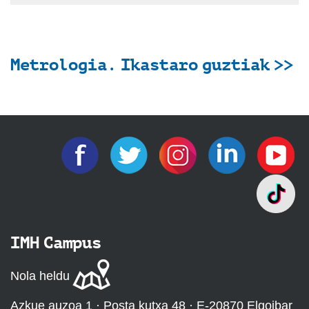
Metrologia. Ikastaro guztiak >>
IMH Campus
Nola heldu
Azkue auzoa 1 · Posta kutxa 48 · E-20870 Elgoibar