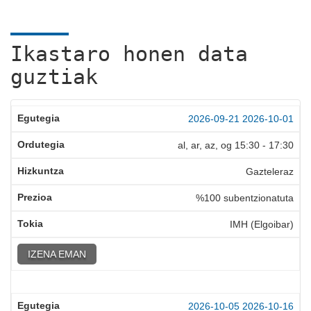
Ikastaro honen data
guztiak
2026-09-21
2026-10-01
al, ar, az, og
15:30
-
17:30
Gazteleraz
%100 subentzionatuta
IMH (Elgoibar)
IZENA EMAN
2026-10-05
2026-10-16