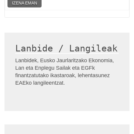
IZENA EMAN
Lanbide / Langileak
Lanbidek, Eusko Jaurlaritzako Ekonomia,
Lan eta Enplegu Sailak eta EGFk
finantzatutako ikastaroak, lehentasunez
EAEko langileentzat.