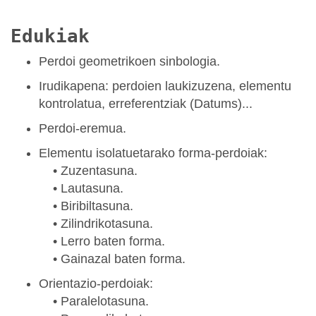
Edukiak
Perdoi geometrikoen sinbologia.
Irudikapena: perdoien laukizuzena, elementu
kontrolatua, erreferentziak (Datums)...
Perdoi-eremua.
Elementu isolatuetarako forma-perdoiak:
• Zuzentasuna.
• Lautasuna.
• Biribiltasuna.
• Zilindrikotasuna.
• Lerro baten forma.
• Gainazal baten forma.
Orientazio-perdoiak:
• Paralelotasuna.