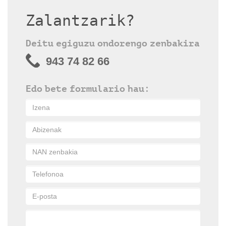
Zalantzarik?
Deitu egiguzu ondorengo zenbakira
943 74 82 66
Edo bete formulario hau: