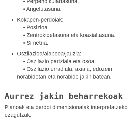
• Perpendikulartasuna.
• Angelutasuna.
Kokapen-perdoiak:
• Posizioa..
• Zentrokidetasuna eta koaxialtasuna.
• Simetria.
Oszilazioa/alabeoa/jauzia:
• Oszilazio partziala eta osoa.
• Oszilazio erradiala, axiala, edozein
norabidetan eta norabide jakin batean.
Aurrez jakin beharrekoak
Planoak eta perdoi dimentsionalak interpretatzeko
ezagutzak.