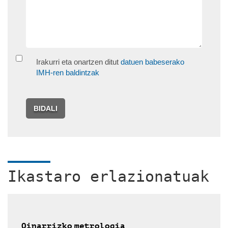
Irakurri eta onartzen ditut
datuen babeserako
IMH-ren baldintzak
BIDALI
Ikastaro erlazionatuak
Oinarrizko metrologia