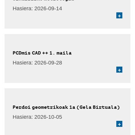
Hasiera:
2026-09-14
+
PCDmis CAD ++ 1. maila
Hasiera:
2026-09-28
+
Perdoi geometrikoak 1a (Gela Birtuala)
Hasiera:
2026-10-05
+