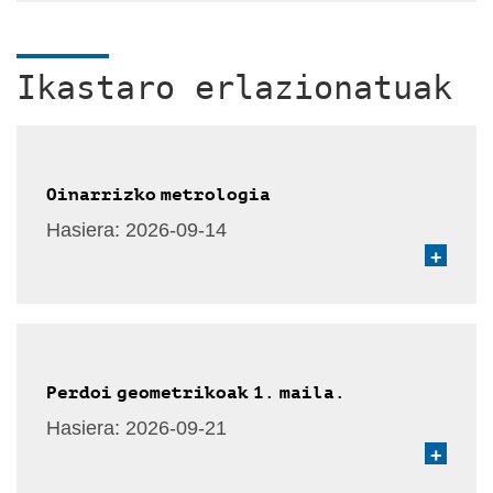
Ikastaro erlazionatuak
Oinarrizko metrologia
Hasiera:
2026-09-14
+
Perdoi geometrikoak 1. maila.
Hasiera:
2026-09-21
+