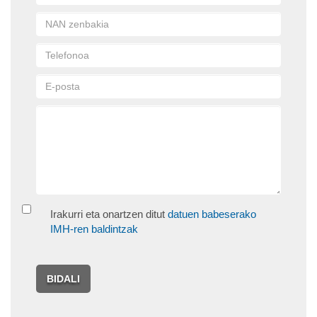
Irakurri eta onartzen ditut
datuen babeserako
IMH-ren baldintzak
BIDALI