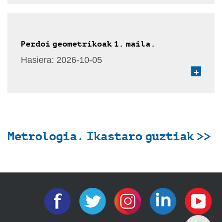
Perdoi geometrikoak 1. maila.
Hasiera:
2026-10-05
+
Metrologia. Ikastaro guztiak >>