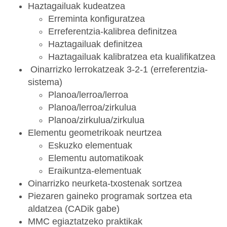
Haztagailuak kudeatzea
Erreminta konfiguratzea
Erreferentzia-kalibrea definitzea
Haztagailuak definitzea
Haztagailuak kalibratzea eta kualifikatzea
Oinarrizko lerrokatzeak 3-2-1 (erreferentzia-
sistema)
Planoa/lerroa/lerroa
Planoa/lerroa/zirkulua
Planoa/zirkulua/zirkulua
Elementu geometrikoak neurtzea
Eskuzko elementuak
Elementu automatikoak
Eraikuntza-elementuak
Oinarrizko neurketa-txostenak sortzea
Piezaren gaineko programak sortzea eta
aldatzea (CADik gabe)
MMC egiaztatzeko praktikak