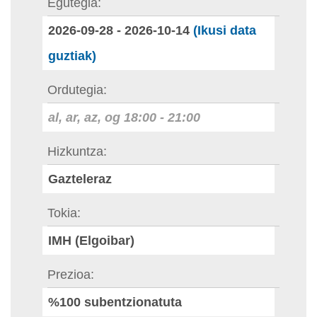
Egutegia
2026-09-28
-
2026-10-14
(Ikusi data
guztiak)
Ordutegia
al, ar, az, og
18:00
-
21:00
Hizkuntza
Gazteleraz
Tokia
IMH (Elgoibar)
Prezioa
%100 subentzionatuta