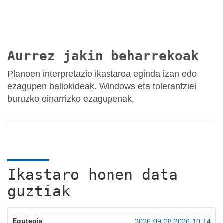
Aurrez jakin beharrekoak
Planoen interpretazio ikastaroa eginda izan edo
ezagupen baliokideak. Windows eta tolerantziei
buruzko oinarrizko ezagupenak.
Ikastaro honen data
guztiak
2026-09-28
2026-10-14