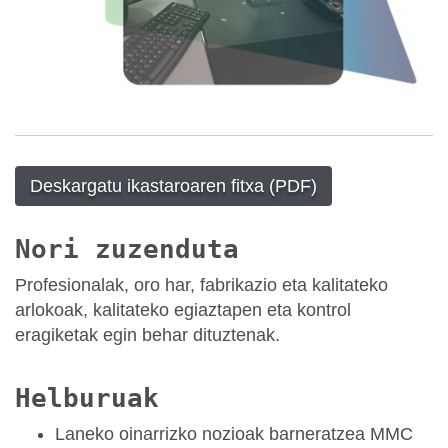
Deskargatu ikastaroaren fitxa (PDF)
Nori zuzenduta
Profesionalak, oro har, fabrikazio eta kalitateko
arlokoak, kalitateko egiaztapen eta kontrol
eragiketak egin behar dituztenak.
Helburuak
Laneko oinarrizko nozioak barneratzea MMC