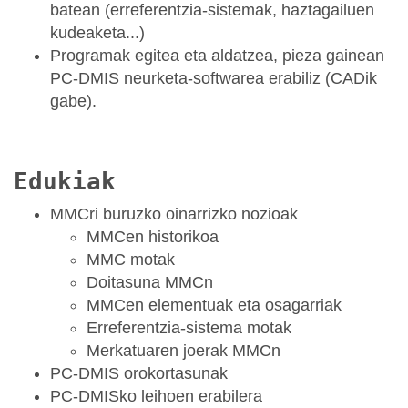
batean (erreferentzia-sistemak, haztagailuen
kudeaketa...)
Programak egitea eta aldatzea, pieza gainean
PC-DMIS neurketa-softwarea erabiliz (CADik
gabe).
Edukiak
MMCri buruzko oinarrizko nozioak
MMCen historikoa
MMC motak
Doitasuna MMCn
MMCen elementuak eta osagarriak
Erreferentzia-sistema motak
Merkatuaren joerak MMCn
PC-DMIS orokortasunak
PC-DMISko leihoen erabilera