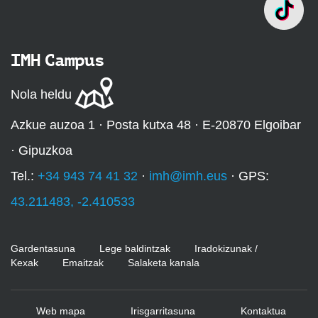
IMH Campus
Nola heldu
Azkue auzoa 1 · Posta kutxa 48 · E-20870 Elgoibar
· Gipuzkoa
Tel.:
+34 943 74 41 32
·
imh@imh.eus
· GPS:
43.211483, -2.410533
Gardentasuna
Lege baldintzak
Iradokizunak /
Kexak
Emaitzak
Salaketa kanala
Web mapa
Irisgarritasuna
Kontaktua