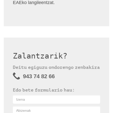
EAEko langileentzat.
Zalantzarik?
Deitu egiguzu ondorengo zenbakira
943 74 82 66
Edo bete formulario hau: