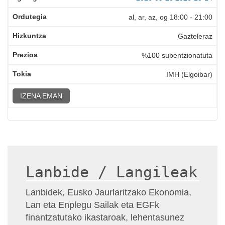
al, ar, az, og
18:00
-
21:00
Gazteleraz
%100 subentzionatuta
IMH (Elgoibar)
IZENA EMAN
Lanbide / Langileak
Lanbidek, Eusko Jaurlaritzako Ekonomia,
Lan eta Enplegu Sailak eta EGFk
finantzatutako ikastaroak, lehentasunez