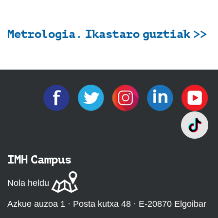
Metrologia. Ikastaro guztiak >>
IMH Campus
Nola heldu
Azkue auzoa 1 · Posta kutxa 48 · E-20870 Elgoibar