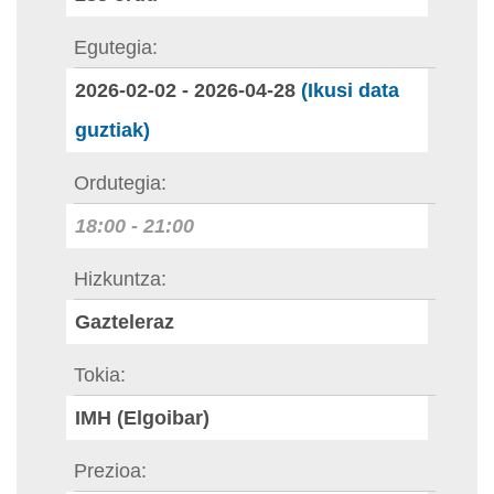
Egutegia
2026-02-02
-
2026-04-28
(Ikusi data
guztiak)
Ordutegia
18:00
-
21:00
Hizkuntza
Gazteleraz
Tokia
IMH (Elgoibar)
Prezioa