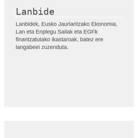
Lanbide
Lanbidek, Eusko Jaurlaritzako Ekonomia,
Lan eta Enplegu Sailak eta EGFk
finantzatutako ikastaroak, batez ere
langabeei zuzenduta.