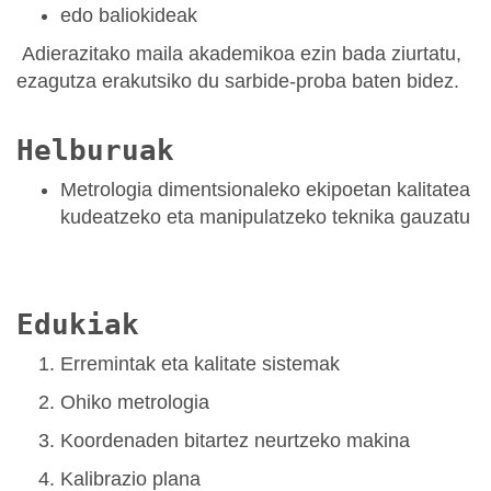
edo baliokideak
Adierazitako maila akademikoa ezin bada ziurtatu,
ezagutza erakutsiko du sarbide-proba baten bidez.
Helburuak
Metrologia dimentsionaleko ekipoetan kalitatea
kudeatzeko eta manipulatzeko teknika gauzatu
Edukiak
Erremintak eta kalitate sistemak
Ohiko metrologia
Koordenaden bitartez neurtzeko makina
Kalibrazio plana