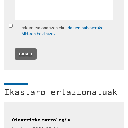
Irakurri eta onartzen ditut
datuen babeserako
IMH-ren baldintzak
BIDALI
Ikastaro erlazionatuak
Oinarrizko metrologia