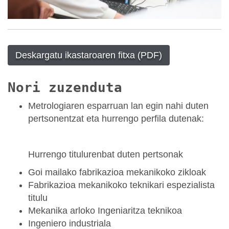
Deskargatu ikastaroaren fitxa (PDF)
Nori zuzenduta
Metrologiaren esparruan lan egin nahi duten
pertsonentzat eta hurrengo perfila dutenak:
Hurrengo titulurenbat duten pertsonak
Goi mailako fabrikazioa mekanikoko zikloak
Fabrikazioa mekanikoko teknikari espezialista
titulu
Mekanika arloko Ingeniaritza teknikoa
Ingeniero industriala