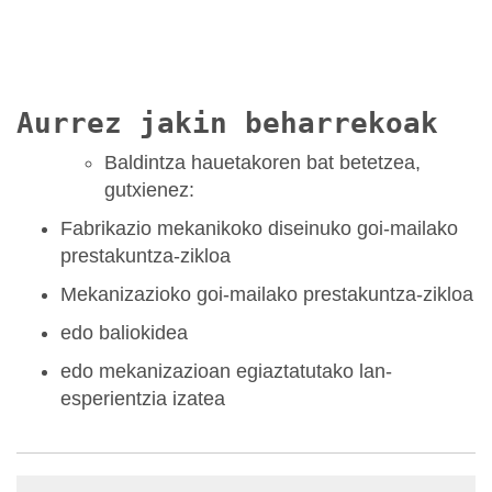
Aurrez jakin beharrekoak
Baldintza hauetakoren bat betetzea,
gutxienez:
Fabrikazio mekanikoko diseinuko goi-mailako
prestakuntza-zikloa
Mekanizazioko goi-mailako prestakuntza-zikloa
edo baliokidea
edo mekanizazioan egiaztatutako lan-
esperientzia izatea