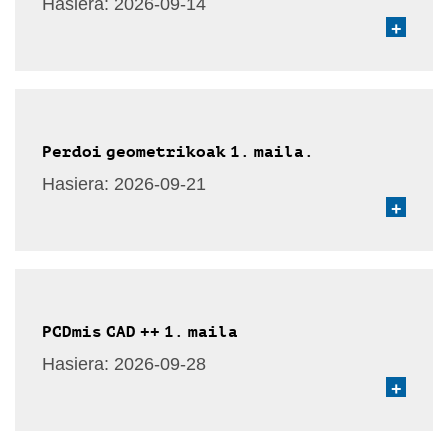
Hasiera:
2026-09-14
+
Perdoi geometrikoak 1. maila.
Hasiera:
2026-09-21
+
PCDmis CAD ++ 1. maila
Hasiera:
2026-09-28
+