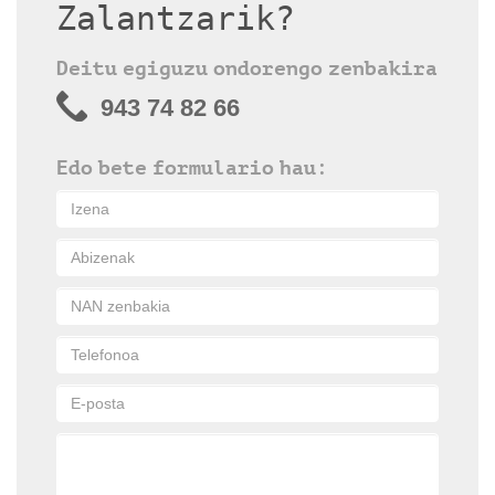
Zalantzarik?
Deitu egiguzu ondorengo zenbakira
943 74 82 66
Edo bete formulario hau: