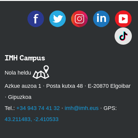
IMH Campus
Nola heldu
Azkue auzoa 1 · Posta kutxa 48 · E-20870 Elgoibar
· Gipuzkoa
Tel.:
+34 943 74 41 32
·
imh@imh.eus
· GPS:
43.211483, -2.410533