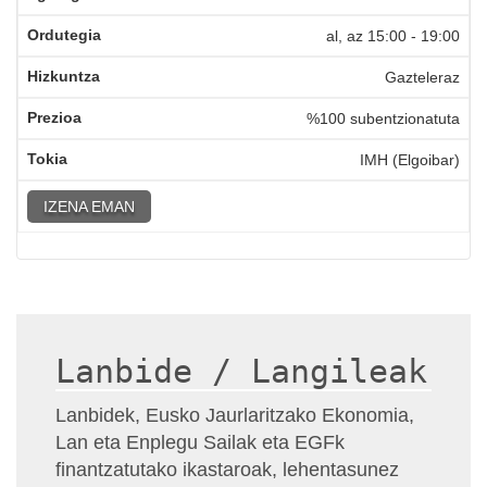
al, az
15:00
-
19:00
Gazteleraz
%100 subentzionatuta
IMH (Elgoibar)
IZENA EMAN
Lanbide / Langileak
Lanbidek, Eusko Jaurlaritzako Ekonomia,
Lan eta Enplegu Sailak eta EGFk
finantzatutako ikastaroak, lehentasunez