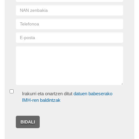
Irakurri eta onartzen ditut
datuen babeserako
IMH-ren baldintzak
BIDALI