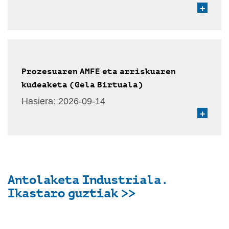
+
Prozesuaren AMFE eta arriskuaren
kudeaketa (Gela Birtuala)
Hasiera:
2026-09-14
+
Antolaketa Industriala.
Ikastaro guztiak >>