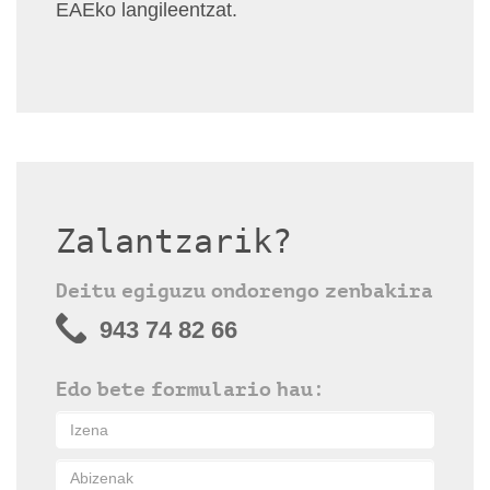
EAEko langileentzat.
Zalantzarik?
Deitu egiguzu ondorengo zenbakira
943 74 82 66
Edo bete formulario hau: