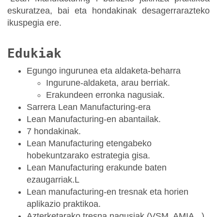
eskuratzea, bai eta hondakinak desagerrarazteko
ikuspegia ere.
Edukiak
Egungo ingurunea eta aldaketa-beharra
Ingurune-aldaketa, arau berriak.
Erakundeen erronka nagusiak.
Sarrera Lean Manufacturing-era
Lean Manufacturing-en abantailak.
7 hondakinak.
Lean Manufacturing etengabeko
hobekuntzarako estrategia gisa.
Lean Manufacturing erakunde baten
ezaugarriak.L
Lean manufacturing-en tresnak eta horien
aplikazio praktikoa.
Azterketarako tresna nagusiak (VSM, AMIA...).