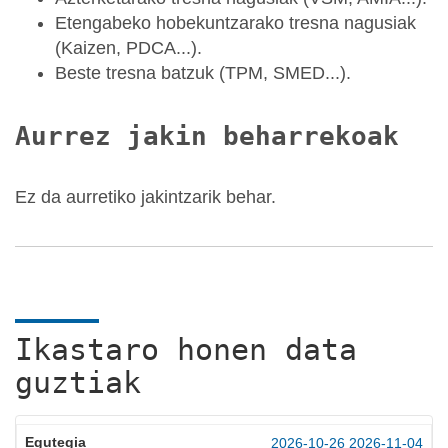
Etengabeko hobekuntzarako tresna nagusiak
(Kaizen, PDCA...).
Beste tresna batzuk (TPM, SMED...).
Aurrez jakin beharrekoak
Ez da aurretiko jakintzarik behar.
Ikastaro honen data
guztiak
2026-10-26
2026-11-04