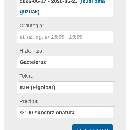
2026-06-17
-
2026-06-23
(Ikusi data
guztiak)
Ordutegia
al, az, og, ar
15:00
-
19:00
Hizkuntza
Gazteleraz
Tokia
IMH (Elgoibar)
Prezioa
%100 subentzionatuta