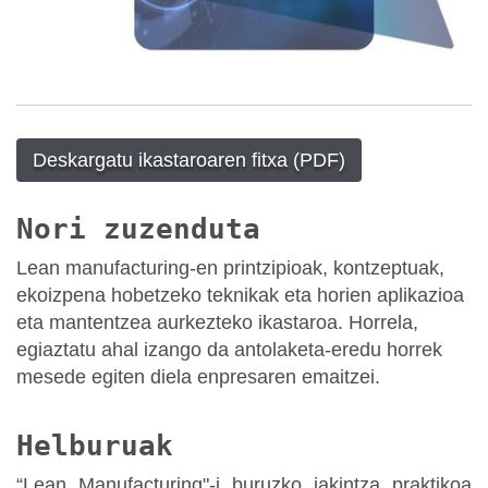
Deskargatu ikastaroaren fitxa (PDF)
Nori zuzenduta
Lean manufacturing-en printzipioak, kontzeptuak,
ekoizpena hobetzeko teknikak eta horien aplikazioa
eta mantentzea aurkezteko ikastaroa. Horrela,
egiaztatu ahal izango da antolaketa-eredu horrek
mesede egiten diela enpresaren emaitzei.
Helburuak
“Lean Manufacturing"-i buruzko jakintza praktikoa